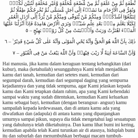
نُّطْفَةٍ ثُمَّ مِنْ عَلَقَةٍ ثُمَّ مِنْ مُّضْغَةٍ مُّخَلَّقَةٍ وَّغَيْرِ مُخَلَّقَةٍ لِّنُبَيِّنَ لَكُمْۗ
وَنُقِرُّ فِى الْاَرْحَامِ مَا نَشَاۤءُ اِلٰٓى اَجَلٍ مُّسَمًّى ثُمَّ نُخْرِجُكُمْ طِفْلًا ثُمَّ
لِتَبْلُغُوْٓا اَشُدَّكُمْۚ وَمِنْكُمْ مَّنْ يُّتَوَفّٰى وَمِنْكُمْ مَّنْ يُّرَدُّ اِلٰٓى اَرْذَلِ الْعُمُرِ
لِكَيْلَا يَعْلَمَ مِنْۢ بَعْدِ عِلْمٍ شَيْـًٔاۗ وَتَرَى الْاَرْضَ هَامِدَةً فَاِذَآ اَنْزَلْنَا عَلَيْهَا
الْمَاۤءَ اهْتَزَّتْ وَرَبَتْ وَاَنْۢبَتَتْ مِنْ كُلِّ زَوْجٍۢ بَهِيْجٍ – ٥
ذٰلِكَ بِاَنَّ اللّٰهَ هُوَ الْحَقُّ وَاَنَّهٗ يُحْيِ الْمَوْتٰى وَاَنَّهٗ عَلٰى كُلِّ شَيْءٍ قَدِيْرٌ ۙ – ٦
وَّاَنَّ السَّاعَةَ اٰتِيَةٌ لَّا رَيْبَ فِيْهَاۙ وَاَنَّ اللّٰهَ يَبْعَثُ مَنْ فِى الْقُبُوْرِ – ٧
Hai manusia, jika kamu dalam keraguan tentang kebangkitan (dari
kubur), maka (ketahuilah) sesungguhnya Kami telah menjadikan
kamu dari tanah, kemudian dari setetes mani, kemudian dari
segumpal darah, kemudian dari segumpal daging yang sempurna
kejadiannya dan yang tidak sempurna, agar Kami jelaskan kepada
kamu dan Kami tetapkan dalam rahim, apa yang Kami kehendaki
sampai waktu yang sudah ditentukan, kemudian Kami keluarkan
kamu sebagai bayi, kemudian (dengan berangsur- angsur) kamu
sampailah kepada kedewasaan, dan di antara kamu ada yang
diwafatkan dan (adapula) di antara kamu yang dipanjangkan
umurnya sampai pikun, supaya dia tidak mengetahui lagi sesuatupun
yang dahulunya telah diketahuinya. Dan kamu lihat bumi ini kering,
kemudian apabila telah Kami turunkan air di atasnya, hiduplah bumi
itu dan suburlah dan menumbuhkan berbagai macam tumbuh-