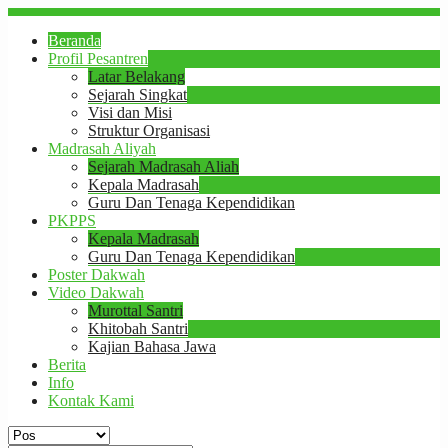
Beranda
Profil Pesantren
Latar Belakang
Sejarah Singkat
Visi dan Misi
Struktur Organisasi
Madrasah Aliyah
Sejarah Madrasah Aliah
Kepala Madrasah
Guru Dan Tenaga Kependidikan
PKPPS
Kepala Madrasah
Guru Dan Tenaga Kependidikan
Poster Dakwah
Video Dakwah
Murottal Santri
Khitobah Santri
Kajian Bahasa Jawa
Berita
Info
Kontak Kami