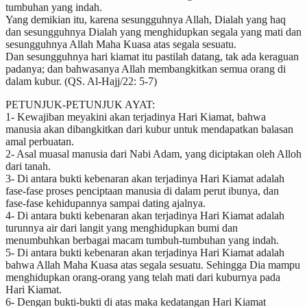
tumbuhan yang indah.
Yang demikian itu, karena sesungguhnya Allah, Dialah yang haq
dan sesungguhnya Dialah yang menghidupkan segala yang mati dan
sesungguhnya Allah Maha Kuasa atas segala sesuatu.
Dan sesungguhnya hari kiamat itu pastilah datang, tak ada keraguan
padanya; dan bahwasanya Allah membangkitkan semua orang di
dalam kubur. (QS. Al-Hajj/22: 5-7)
PETUNJUK-PETUNJUK AYAT:
1- Kewajiban meyakini akan terjadinya Hari Kiamat, bahwa
manusia akan dibangkitkan dari kubur untuk mendapatkan balasan
amal perbuatan.
2- Asal muasal manusia dari Nabi Adam, yang diciptakan oleh Alloh
dari tanah.
3- Di antara bukti kebenaran akan terjadinya Hari Kiamat adalah
fase-fase proses penciptaan manusia di dalam perut ibunya, dan
fase-fase kehidupannya sampai dating ajalnya.
4- Di antara bukti kebenaran akan terjadinya Hari Kiamat adalah
turunnya air dari langit yang menghidupkan bumi dan
menumbuhkan berbagai macam tumbuh-tumbuhan yang indah.
5- Di antara bukti kebenaran akan terjadinya Hari Kiamat adalah
bahwa Allah Maha Kuasa atas segala sesuatu. Sehingga Dia mampu
menghidupkan orang-orang yang telah mati dari kuburnya pada
Hari Kiamat.
6- Dengan bukti-bukti di atas maka kedatangan Hari Kiamat