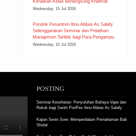
Kenaikan Kelas Berlangsung Khidmat
Wednesday, 15 Jul 2026
Pondok Pesantren Ibnu Abbas As Salafy
Selenggarakan Seminar dan Pelatihan
Manajemen Tahfidz bagi Para Pengampu
Wednesday, 15 Jul 2026
POSTING
Seminar Kesehatan: Penyuluhan Bahaya Vape dan
Rokok bagi Santri PonPes Ibnu Abbas As Salafy
Kajian Senin Sore: Memperdalam Pemahaman Bab
Sholat