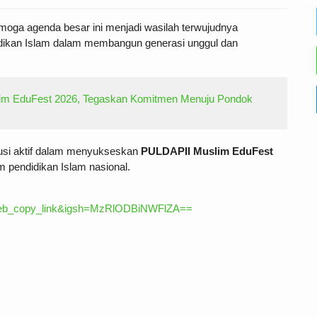
oga agenda besar ini menjadi wasilah terwujudnya
idikan Islam dalam membangun generasi unggul dan
im EduFest 2026, Tegaskan Komitmen Menuju Pondok
usi aktif dalam menyukseskan
PULDAPII Muslim EduFest
 pendidikan Islam nasional.
_web_copy_link&igsh=MzRlODBiNWFlZA==