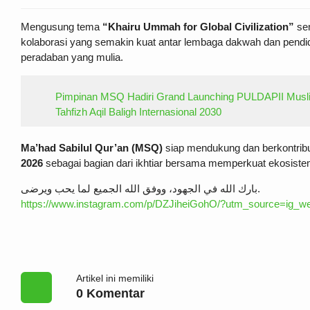
Mengusung tema
“Khairu Ummah for Global Civilization”
sem
kolaborasi yang semakin kuat antar lembaga dakwah dan pend
peradaban yang mulia.
Pimpinan MSQ Hadiri Grand Launching PULDAPII Musl
Tahfizh Aqil Baligh Internasional 2030
Ma’had Sabilul Qur’an (MSQ)
siap mendukung dan berkontrib
2026
sebagai bagian dari ikhtiar bersama memperkuat ekosistem
بارك الله في الجهود، ووفق الله الجميع لما يحب ويرضى.
https://www.instagram.com/p/DZJiheiGohO/?utm_source=ig
Artikel ini memiliki
0 Komentar