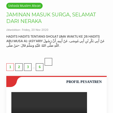
Ustadz Muslim Atsari
JAMINAN MASUK SURGA, SELAMAT
DARI NERAKA
Diterbitkan
: Friday, 20 Nov 2020
HADITS HADITS TENTANG SHOLAT LIMA WAKTU KE 26 HADITS
ABU MUSA AL-ASY’ARIY عَنْ أَبِي بَكْرِ بْنِ أَبِي مُوسَى، عَنْ أَبِيهِ، أَنَّ رَسُولَ
اللَّهِ صَلَّى اللهُ عَلَيْهِ وَسَلَّمَ قَالَ: «مَنْ صَلَّى..
…
1
2
3
6
PROFIL PESANTREN