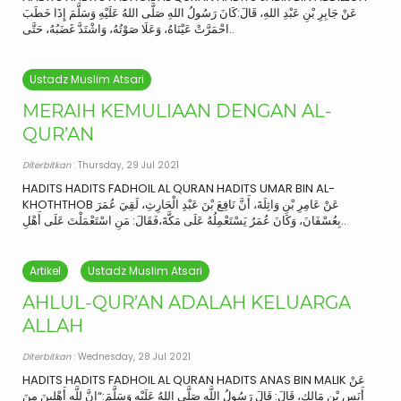
عَنْ جَابِرِ بْنِ عَبْدِ اللهِ، قَالَ:كَانَ رَسُولُ اللهِ صَلَّى اللهُ عَلَيْهِ وَسَلَّمَ إِذَا خَطَبَ
احْمَرَّتْ عَيْنَاهُ، وَعَلَا صَوْتُهُ، وَاشْتَدَّ غَضَبُهُ، حَتَّى..
Ustadz Muslim Atsari
MERAIH KEMULIAAN DENGAN AL-
QUR’AN
Diterbitkan
: Thursday, 29 Jul 2021
HADITS HADITS FADHOIL AL QURAN HADITS UMAR BIN AL-
KHOTHTHOB عَنْ عَامِرِ بْنِ وَاثِلَةَ، أَنَّ نَافِعَ بْنَ عَبْدِ الْحَارِثِ، لَقِيَ عُمَرَ
بِعُسْفَانَ، وَكَانَ عُمَرُ يَسْتَعْمِلُهُ عَلَى مَكَّةَ،فَقَالَ: مَنِ اسْتَعْمَلْتَ عَلَى أَهْلِ..
Artikel
Ustadz Muslim Atsari
AHLUL-QUR’AN ADALAH KELUARGA
ALLAH
Diterbitkan
: Wednesday, 28 Jul 2021
HADITS HADITS FADHOIL AL QURAN HADITS ANAS BIN MALIK عَنْ
أَنَسِ بْنِ مَالِكٍ، قَالَ: قَالَ رَسُولُ اللَّهِ صَلَّى اللهُ عَلَيْهِ وَسَلَّمَ:“إِنَّ لِلَّهِ أَهْلِينَ مِنَ