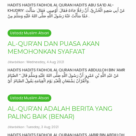
HADITS HADITS FADHOIL AL QURAN HADITS ABU SA’ID AL-
KHUDRIY: عَنْ أَبِي سَعِيدٍ الْخُدْرِيِّ، أَنَّ رَجُلًا جَاءَهُ فَقَالَ: أَوْصِنِي. فَقَالَ: سَأَلْتَ
عَمَّا سَأَلْتُ عَنْهُ رَسُولَ اللَّهِ صَلَّى اللهُ عَلَيْهِ وَسَلَّمَ مِنْ..
Ustadz Muslim Atsari
AL-QUR’AN DAN PUASA AKAN
MEMOHONKAN SYAFA’AT
Diterbitkan
: Wednesday, 4 Aug 2021
HADITS HADITS FADHOIL AL QURAN HADITS ABDULLOH BIN ‘AMR
عَنْ عَبْدِ اللَّهِ بْنِ عَمْرٍو: أَنَّ رَسُولَ اللَّهِ صَلَّى اللهُ عَلَيْهِ وَسَلَّمَ قَالَ:” الصِّيَامُ
وَالْقُرْآنُ يَشْفَعَانِ لِلْعَبْدِ يَوْمَ الْقِيَامَةِ،يَقُولُ الصِّيَامُ: أَيْ..
Ustadz Muslim Atsari
AL-QUR’AN ADALAH BERITA YANG
PALING BAIK (BENAR)
Diterbitkan
: Tuesday, 3 Aug 2021
HADITS HADITS FADHOIL AL QURAN HADITS JABIR BIN ABDILLOH