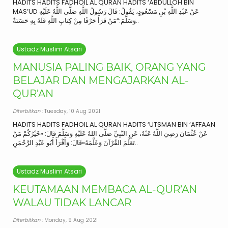
HADITS HADITS FADHOIL AL QURAN HADITS ‘ABDULLOH BIN
MAS’UD عَنْ عَبْدِ اللَّهِ بْنِ مَسْعُودٍ، يَقُولُ: قَالَ رَسُولُ اللَّهِ صَلَّى اللَّهُ عَلَيْهِ
وَسَلَّمَ:“مَنْ قَرَأَ حَرْفًا مِنْ كِتَابِ اللَّهِ فَلَهُ بِهِ حَسَنَةٌ..
Ustadz Muslim Atsari
MANUSIA PALING BAIK, ORANG YANG
BELAJAR DAN MENGAJARKAN AL-
QUR’AN
Diterbitkan
: Tuesday, 10 Aug 2021
HADITS HADITS FADHOIL AL QURAN HADITS ‘UTSMAN BIN ‘AFFAAN
عَنْ عُثْمَانَ رَضِيَ اللَّهُ عَنْهُ، عَنِ النَّبِيِّ صَلَّى اللهُ عَلَيْهِ وَسَلَّمَ قَالَ: «خَيْرُكُمْ مَنْ
تَعَلَّمَ القُرْآنَ وَعَلَّمَهُ»قَالَ: وَأَقْرَأَ أَبُو عَبْدِ الرَّحْمَنِ..
Ustadz Muslim Atsari
KEUTAMAAN MEMBACA AL-QUR’AN
WALAU TIDAK LANCAR
Diterbitkan
: Monday, 9 Aug 2021