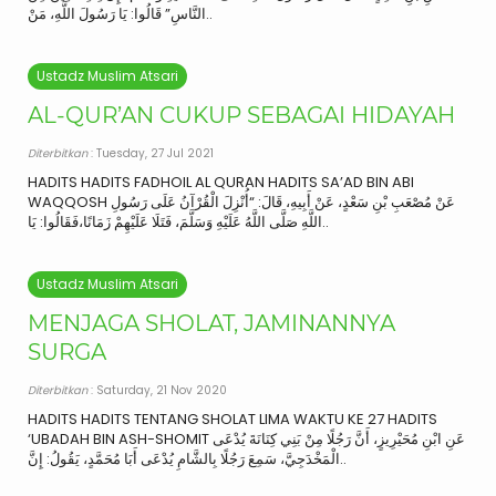
النَّاسِ” قَالُوا: يَا رَسُولَ اللَّهِ، مَنْ..
Ustadz Muslim Atsari
AL-QUR’AN CUKUP SEBAGAI HIDAYAH
Diterbitkan
: Tuesday, 27 Jul 2021
HADITS HADITS FADHOIL AL QURAN HADITS SA’AD BIN ABI
WAQQOSH عَنْ مُصْعَبِ بْنِ سَعْدٍ، عَنْ أَبِيهِ، قَالَ: “أُنْزِلَ الْقُرْآنُ عَلَى رَسُولِ
اللَّهِ صَلَّى اللَّهُ عَلَيْهِ وَسَلَّمَ، فَتَلَا عَلَيْهِمْ زَمَانًا،فَقَالُوا: يَا..
Ustadz Muslim Atsari
MENJAGA SHOLAT, JAMINANNYA
SURGA
Diterbitkan
: Saturday, 21 Nov 2020
HADITS HADITS TENTANG SHOLAT LIMA WAKTU KE 27 HADITS
‘UBADAH BIN ASH-SHOMIT عَنِ ابْنِ مُحَيْرِيزٍ، أَنَّ رَجُلًا مِنْ بَنِي كِنَانَةَ يُدْعَى
الْمَخْدَجِيَّ، سَمِعَ رَجُلًا بِالشَّامِ يُدْعَى أَبَا مُحَمَّدٍ، يَقُولُ: إِنَّ..