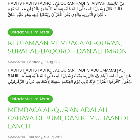
HADITS HADITS FADHOIL AL QURAN HADITS ‘AISYAH عَنْ عَائِشَةَ،
قَالَتْ: قَالَ رَسُولُ اللهِ صَلَّى اللهُ عَلَيْهِ وَسَلَّمَ:“الْمَاهِرُ بِالْقُرْآنِ مَعَ السَّفَرَةِ
الْكِرَامِ الْبَرَرَةِ، وَالَّذِي يَقْرَأُ الْقُرْآنَ وَيَتَتَعْتَعُ فِيهِ، وَهُوَ عَلَيْهِ شَاقٌّ،..
Ustadz Muslim Atsari
KEUTAMAAN MEMBACA AL-QUR’AN,
SURAT AL-BAQOROH DAN ALI IMRON
Diterbitkan
: Saturday, 7 Aug 2021
HADITS HADITS FADHOIL AL QURAN HADITS ABU UMAMAH AL-
BAHILI عَنْ أَبِي أُمَامَةَ الْبَاهِلِيِّ، قَالَ: سَمِعْتُ رَسُولَ اللهِ صَلَّى اللهُ عَلَيْهِ وَسَلَّمَ،
يَقُولُ:“اقْرَءُوا الْقُرْآنَ فَإِنَّهُ يَأْتِي يَوْمَ الْقِيَامَةِ شَفِيعًا لِأَصْحَابِهِ،اقْرَءُوا الزَّهْرَاوَيْنِ..
Ustadz Muslim Atsari
MEMBACA AL-QUR’AN ADALAH
CAHAYA DI BUMI, DAN KEMULIAAN DI
LANGIT
Diterbitkan
: Thursday, 5 Aug 2021