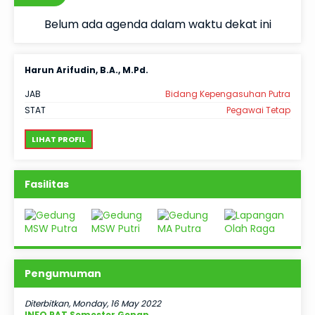
Belum ada agenda dalam waktu dekat ini
Harun Arifudin, B.A., M.Pd.
Ma
tri
JAB
Bidang Kepengasuhan Putra
JA
tap
STAT
Pegawai Tetap
ST
LIHAT PROFIL
L
Fasilitas
Pengumuman
Diterbitkan, Monday, 16 May 2022
INFO PAT Semester Genap