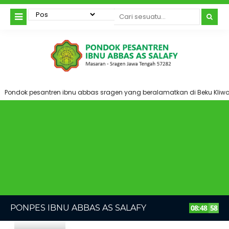
Pondok pesantren ibnu abbas sragen yang beralamatkan di Beku Kliw
PONPES IBNU ABBAS AS SALAFY
08
:
48
59