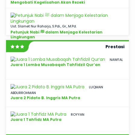
Mengobati Kegelisahan Akan Rezeki
Ust. Slamet Nur Raharjo, S.Pdi., Gr., M.Pd.
Petunjuk Nabi ﷺ dalam Menjaga Kelestarian
Lingkungan
Prestasi
NAWFAL
Juara 1 Lomba Musabaqah Tahfidzil Qur’an
LUQMAN
ABDURROHMAN
Juara 2 Pidato B. Inggris MA Putra
ROYYAN
Juara 1 Tahfidz MA Putra