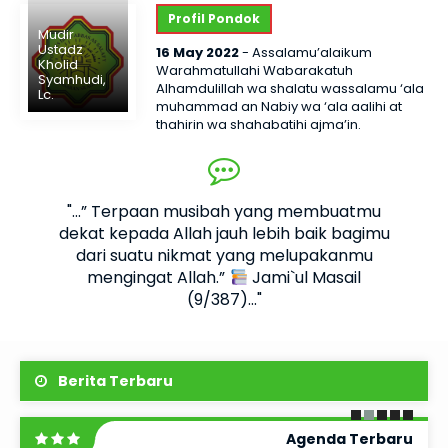
Profil Pondok
Mudir
Ustadz
16 May 2022
- Assalamu’alaikum
Kholid
Warahmatullahi Wabarakatuh
Syamhudi,
Alhamdulillah wa shalatu wassalamu ‘ala
Lc.
muhammad an Nabiy wa ‘ala aalihi at
thahirin wa shahabatihi ajma’in.
Fenomena gaya hidup pemuda bangsa
Indonesia hari ini identik dengan
4 August 2026
fashion,..
Selengkapnya
Kajian Senin Sore:
llah
"...” Terpaan musibah yang membuatmu
"..
Memperdalam
ng
dekat kepada Allah jauh lebih baik bagimu
S
ipun
dari suatu nikmat yang melupakanmu
pal
Pemahaman Bab Sholat
uslim
mengingat Allah.”
Jami`ul Masail
sedi
Alhamdulillah, pada Senin, 3 Agustus 2026, Pondok
(9/387)..."
Pesantren Ibnu Abbas As-Salafy Sragen kembali
menyelenggarakan Kajian Senin Sore yang diikuti
oleh para santri dengan penuh semangat dan
antusias. Pada kesempatan kali..
Berita Terbaru
Agenda Terbaru