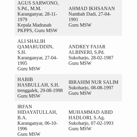
AGUS SARWONO,
S.Pd., M.M.
AHMAD IKHSANAN
Karanganyar, 28-11-
Nambah Dadi, 27-04-
1979
1991
Kepala Madrasah
Guru MSW
PKPPS, Guru MSW
ALI SHALIH
QAMARUDDIN,
ANDREY FAJAR
S.H.
ALBINERI, S.Pd.
Karanganyar, 27-04-
Sukoharjo, 28-02-1987
1995
Guru MSW
Guru MSW
HABIB
IBRAHIM NUR SALIM
HASBULLAH, S.H.
Sukoharjo, 08-08-1997
trenggalek, 29-08-1998
Guru MSW
Guru MSW
IRFAN
HIDAYATULLAH,
MUHAMMAD ABID
B.A.
HADLORI, S.Ag.
Karanganyar, 06-10-
Sukoharjo, 07-02-1993
1996
Guru MSW
Guru MSW