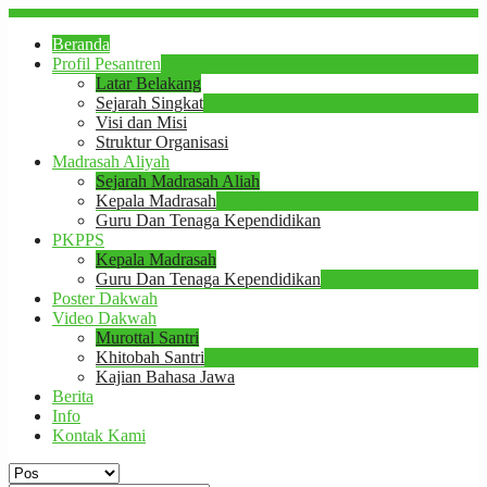
Beranda
Profil Pesantren
Latar Belakang
Sejarah Singkat
Visi dan Misi
Struktur Organisasi
Madrasah Aliyah
Sejarah Madrasah Aliah
Kepala Madrasah
Guru Dan Tenaga Kependidikan
PKPPS
Kepala Madrasah
Guru Dan Tenaga Kependidikan
Poster Dakwah
Video Dakwah
Murottal Santri
Khitobah Santri
Kajian Bahasa Jawa
Berita
Info
Kontak Kami