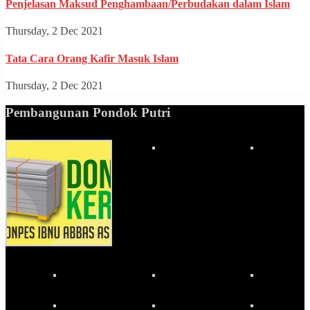
Penjelasan Maksud Penghambaan/Perbudakan dalam Islam
Thursday, 2 Dec 2021
Tata Cara Orang Kafir Masuk Islam
Thursday, 2 Dec 2021
Pembangunan Pondok Putri