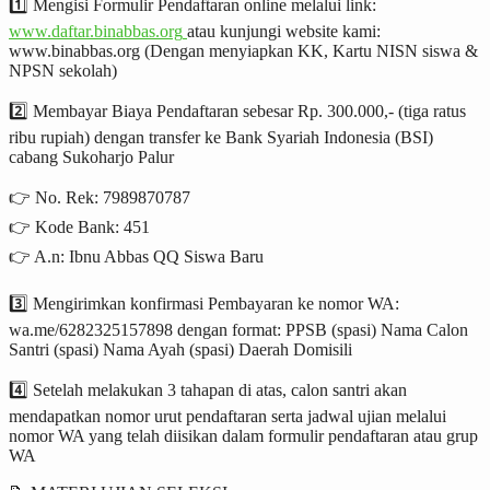
1️⃣ Mengisi Formulir Pendaftaran online melalui link:
www.daftar.binabbas.org
atau kunjungi website kami:
www.binabbas.org (Dengan menyiapkan KK, Kartu NISN siswa &
NPSN sekolah)
2️⃣ Membayar Biaya Pendaftaran sebesar Rp. 300.000,- (tiga ratus
ribu rupiah) dengan transfer ke Bank Syariah Indonesia (BSI)
cabang Sukoharjo Palur
👉 No. Rek: 7989870787
👉 Kode Bank: 451
👉 A.n: Ibnu Abbas QQ Siswa Baru
3️⃣ Mengirimkan konfirmasi Pembayaran ke nomor WA:
wa.me/6282325157898 dengan format: PPSB (spasi) Nama Calon
Santri (spasi) Nama Ayah (spasi) Daerah Domisili
4️⃣ Setelah melakukan 3 tahapan di atas, calon santri akan
mendapatkan nomor urut pendaftaran serta jadwal ujian melalui
nomor WA yang telah diisikan dalam formulir pendaftaran atau grup
WA