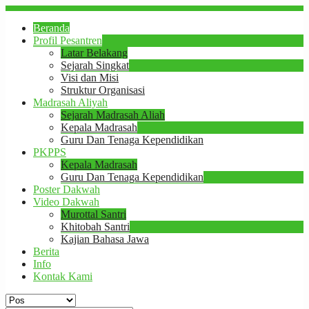
Beranda
Profil Pesantren
Latar Belakang
Sejarah Singkat
Visi dan Misi
Struktur Organisasi
Madrasah Aliyah
Sejarah Madrasah Aliah
Kepala Madrasah
Guru Dan Tenaga Kependidikan
PKPPS
Kepala Madrasah
Guru Dan Tenaga Kependidikan
Poster Dakwah
Video Dakwah
Murottal Santri
Khitobah Santri
Kajian Bahasa Jawa
Berita
Info
Kontak Kami