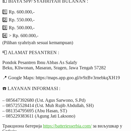
💵 BIAYA SPP/ SYAHRIYAH BULANAN :
1️⃣ Rp. 600.000,-
2️⃣ Rp. 550.000,-
3️⃣ Rp. 500.000,-
4️⃣ > Rp. 600.000,-
(Pilihan syahriyah sesuai kemampuan)
📮 ALAMAT PESANTREN :
Pondok Pesantren Ibnu Abbas As Salafy
Beku, Kliwonan, Masaran, Sragen, Jawa Tengah 57282
📍 Google Maps: https://maps.app.goo.gl/iv9zBv3rnebkqXH19
☎️ LAYANAN INFORMASI :
– 085647392680 (Ust. Agus Sarwono, S.Pd)
– 085725528414 (Ust. Muh Rujib Abdullah, SH)
– 081354795695 (Abu Hasan, ST)
– 085229383611 (Agung Jati Laksono)
Тракциона батерија
https://batteriesserbia.com/
за виљушкар у