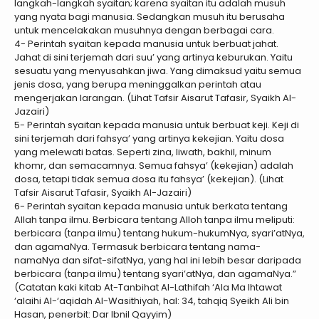
langkah-langkah syaitan; karena syaitan itu adalah musuh
yang nyata bagi manusia. Sedangkan musuh itu berusaha
untuk mencelakakan musuhnya dengan berbagai cara.
4- Perintah syaitan kepada manusia untuk berbuat jahat.
Jahat di sini terjemah dari suu’ yang artinya keburukan. Yaitu
sesuatu yang menyusahkan jiwa. Yang dimaksud yaitu semua
jenis dosa, yang berupa meninggalkan perintah atau
mengerjakan larangan. (Lihat Tafsir Aisarut Tafasir, Syaikh Al-
Jazairi)
5- Perintah syaitan kepada manusia untuk berbuat keji. Keji di
sini terjemah dari fahsya’ yang artinya kekejian. Yaitu dosa
yang melewati batas. Seperti zina, liwath, bakhil, minum
khomr, dan semacamnya. Semua fahsya’ (kekejian) adalah
dosa, tetapi tidak semua dosa itu fahsya’ (kekejian). (Lihat
Tafsir Aisarut Tafasir, Syaikh Al-Jazairi)
6- Perintah syaitan kepada manusia untuk berkata tentang
Allah tanpa ilmu. Berbicara tentang Alloh tanpa ilmu meliputi:
berbicara (tanpa ilmu) tentang hukum-hukumNya, syari’atNya,
dan agamaNya. Termasuk berbicara tentang nama-
namaNya dan sifat-sifatNya, yang hal ini lebih besar daripada
berbicara (tanpa ilmu) tentang syari’atNya, dan agamaNya.”
(Catatan kaki kitab At-Tanbihat Al-Lathifah ‘Ala Ma Ihtawat
‘alaihi Al-‘aqidah Al-Wasithiyah, hal: 34, tahqiq Syeikh Ali bin
Hasan, penerbit: Dar Ibnil Qayyim)