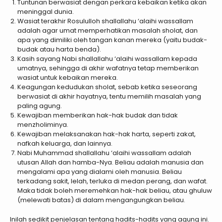
Tuntunan berwasiat dengan perkara kebaikan ketika akan
meninggal dunia.
Wasiat terakhir Rosululloh shallallahu ‘alaihi wassallam
adalah agar umat memperhatikan masalah sholat, dan
apa yang dimiliki oleh tangan kanan mereka (yaitu budak-
budak atau harta benda).
Kasih sayang Nabi shallallahu ‘alaihi wassallam kepada
umatnya, sehingga di akhir wafatnya tetap memberikan
wasiat untuk kebaikan mereka.
Keagungan kedudukan sholat, sebab ketika seseorang
berwasiat di akhir hayatnya, tentu memilih masalah yang
paling agung.
Kewajiban memberikan hak-hak budak dan tidak
menzholiminya.
Kewajiban melaksanakan hak-hak harta, seperti zakat,
nafkah keluarga, dan lainnya.
Nabi Muhammad shallallahu ‘alaihi wassallam adalah
utusan Allah dan hamba-Nya. Beliau adalah manusia dan
mengalami apa yang dialami oleh manusia. Beliau
terkadang sakit, lelah, terluka di medan perang, dan wafat.
Maka tidak boleh meremehkan hak-hak beliau, atau ghuluw
(melewati batas) di dalam mengangungkan beliau.
Inilah sedikit penjelasan tentang hadits-hadits yang agung ini.