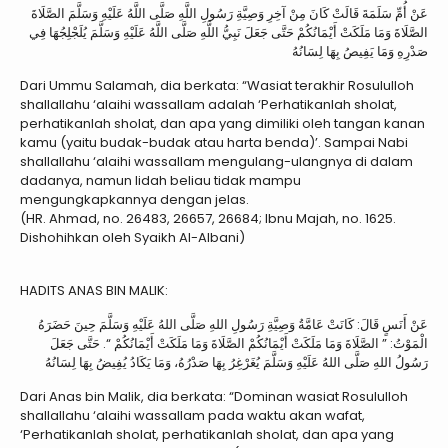
عَنْ أُمِّ سَلَمَةَ قَالَتْ كَانَ مِنْ آخِرِ وَصِيَّةِ رَسُولِ اللَّهِ صَلَّى اللَّهُ عَلَيْهِ وَسَلَّمَ الصَّلَاةَ
الصَّلَاةَ وَمَا مَلَكَتْ أَيْمَانُكُمْ حَتَّى جَعَلَ نَبِيُّ اللَّهِ صَلَّى اللَّهُ عَلَيْهِ وَسَلَّمَ يُلَجْلِجُهَا فِي
صَدْرِهِ وَمَا يَفِيصُ بِهَا لِسَانُهُ
Dari Ummu Salamah, dia berkata: “Wasiat terakhir Rosululloh
shallallahu ‘alaihi wassallam adalah ‘Perhatikanlah sholat,
perhatikanlah sholat, dan apa yang dimiliki oleh tangan kanan
kamu (yaitu budak-budak atau harta benda)’. Sampai Nabi
shallallahu ‘alaihi wassallam mengulang-ulangnya di dalam
dadanya, namun lidah beliau tidak mampu
mengungkapkannya dengan jelas.
(HR. Ahmad, no. 26483, 26657, 26684; Ibnu Majah, no. 1625.
Dishohihkan oleh Syaikh Al-Albani)
HADITS ANAS BIN MALIK:
عَنْ أَنَسٍ قَالَ: كَانَتْ عَامَّةُ وَصِيَّةِ رَسُولِ اللهِ صَلَّى اللهُ عَلَيْهِ وَسَلَّمَ حِينَ حَضَرَهُ
الْمَوْتُ: ” الصَّلَاةَ وَمَا مَلَكَتْ أَيْمَانُكُمْ الصَّلَاةَ وَمَا مَلَكَتْ أَيْمَانُكُمْ “. حَتَّى جَعَلَ
رَسُولُ اللهِ صَلَّى اللهُ عَلَيْهِ وَسَلَّمَ يُغَرْغِرُ بِهَا صَدْرُهُ، وَمَا يَكَادُ يُفِيضُ بِهَا لِسَانُهُ
Dari Anas bin Malik, dia berkata: “Dominan wasiat Rosululloh
shallallahu ‘alaihi wassallam pada waktu akan wafat,
‘Perhatikanlah sholat, perhatikanlah sholat, dan apa yang