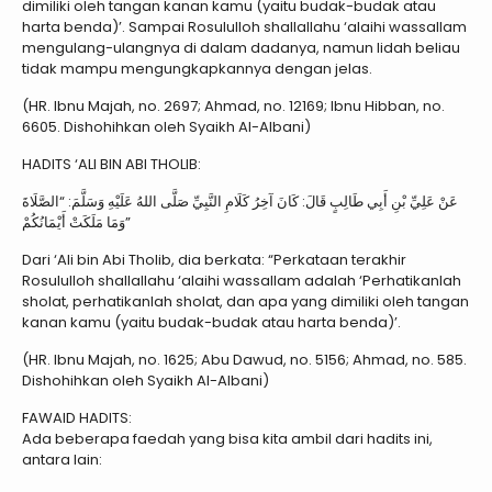
dimiliki oleh tangan kanan kamu (yaitu budak-budak atau
harta benda)’. Sampai Rosululloh shallallahu ‘alaihi wassallam
mengulang-ulangnya di dalam dadanya, namun lidah beliau
tidak mampu mengungkapkannya dengan jelas.
(HR. Ibnu Majah, no. 2697; Ahmad, no. 12169; Ibnu Hibban, no.
6605. Dishohihkan oleh Syaikh Al-Albani)
HADITS ‘ALI BIN ABI THOLIB:
عَنْ عَلِيِّ بْنِ أَبِي طَالِبٍ قَالَ: كَانَ آخِرُ كَلَامِ النَّبِيِّ صَلَّى اللهُ عَلَيْهِ وَسَلَّمَ: “الصَّلَاةَ
وَمَا مَلَكَتْ أَيْمَانُكُمْ”
Dari ‘Ali bin Abi Tholib, dia berkata: “Perkataan terakhir
Rosululloh shallallahu ‘alaihi wassallam adalah ‘Perhatikanlah
sholat, perhatikanlah sholat, dan apa yang dimiliki oleh tangan
kanan kamu (yaitu budak-budak atau harta benda)’.
(HR. Ibnu Majah, no. 1625; Abu Dawud, no. 5156; Ahmad, no. 585.
Dishohihkan oleh Syaikh Al-Albani)
FAWAID HADITS:
Ada beberapa faedah yang bisa kita ambil dari hadits ini,
antara lain: