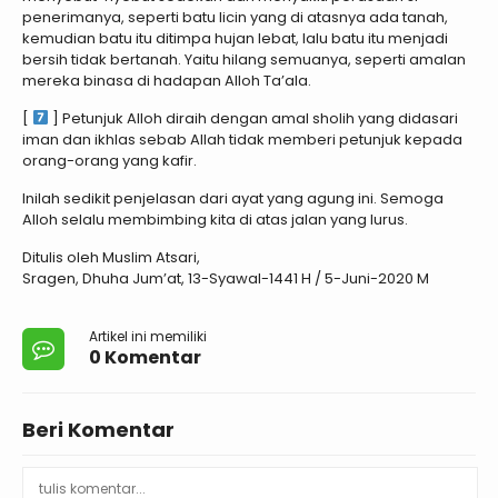
penerimanya, seperti batu licin yang di atasnya ada tanah,
kemudian batu itu ditimpa hujan lebat, lalu batu itu menjadi
bersih tidak bertanah. Yaitu hilang semuanya, seperti amalan
mereka binasa di hadapan Alloh Ta’ala.
[
] Petunjuk Alloh diraih dengan amal sholih yang didasari
iman dan ikhlas sebab Allah tidak memberi petunjuk kepada
orang-orang yang kafir.
Inilah sedikit penjelasan dari ayat yang agung ini. Semoga
Alloh selalu membimbing kita di atas jalan yang lurus.
Ditulis oleh Muslim Atsari,
Sragen, Dhuha Jum’at, 13-Syawal-1441 H / 5-Juni-2020 M
Artikel ini memiliki
0 Komentar
Beri Komentar