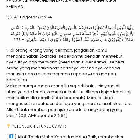
PANGGILAN AR-ROHMAN KEPADA ORANG-ORANG YANG
BERIMAN
QS. Al-Baqoroh/2: 264
يٰٓاَيُّهَا الَّذِيْنَ اٰمَنُوْا لَا تُبْطِلُوْا صَدَقٰتِكُمْ بِالْمَنِّ وَالْاَذٰىۙ كَالَّذِيْ يُنْفِقُ مَالَهٗ رِئَاۤءَ النَّاسِ
وَلَا يُؤْمِنُ بِاللّٰهِ وَالْيَوْمِ الْاٰخِرِۗ فَمَثَلُهٗ كَمَثَلِ صَفْوَانٍ عَلَيْهِ تُرَابٌ فَاَصَابَهٗ وَابِلٌ فَتَرَكَهٗ
صَلْدًا ۗ لَا يَقْدِرُوْنَ عَلٰى شَيْءٍ مِّمَّا كَسَبُوْا ۗ وَاللّٰهُ لَا يَهْدِى الْقَوْمَ الْكٰفِرِيْنَ – ٢٦٤
“Hai orang-orang yang beriman, janganlah kamu
menghilangkan (pahala) sedekahmu dengan menyebut-
nyebutnya dan menyakiti (perasaan si penerima), seperti
orang yang menafkahkan hartanya karena riya kepada
manusia dan dia tidak beriman kepada Allah dan hari
kemudian.
Maka perumpamaan orang itu seperti batu licin yang di
atasnya ada tanah, kemudian batu itu ditimpa hujan lebat, lalu
menjadilah dia bersih (tidak bertanah). Mereka tidak
menguasai sesuatupun dari apa yang mereka usahakan; dan
Allah tidak memberi petunjuk kepada orang-orang yang
kafir.” (QS. Al-Baqoroh/2: 264)
PETUNJUK-PETUNJUK AYAT:
[
] Alloh Ta’ala Maha Kasih dan Maha Baik, memberikan