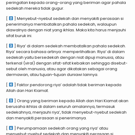
peringatan kepada orang-orang yang beriman agar pahala
sedekah mereka tidak gugur.
[
] Menyebut-nyebut sedekah dan menyakiti perasaan si
penerimanya membatalkan pahala sedekah, walaupun
diawalnya dengan niat yang ikhlas. Maka kita harus menjauhi
sifat buruk ini.
[
] Riya’ di dalam sedekah membatalkan pahala sedekah.
Riya’ secara bahasa artinya: memperlihatkan. Riya’ di dalam
sedekah yaitu bersedekah dengan niat dipuji manusia, atau
terkenal (viral) dengan sifat-sifat kebaikan sehingga disebut-
sebut oleh manusia, atau agar dikatakan sebagai orang
dermawan, atau tujuan-tujuan duniawi lainnya.
[
] Faktor pendorong riya’ adalah tidak beriman kepada
Allah dan Hari Kiamat.
[
] Orang yang beriman kepada Allah dan Hari Kiamat akan
berusaha ikhlas di dalam seluruh amalannya, termasuk
sedekahnya, menjauhi riya’, tidak menyebut-nyebut sedekah
dan menyakiti perasaan si penerimanya.
[
] Perumpamaan sedekah orang yang riya’ atau
menyebut-nyebut sedekah dan menyakiti perasaan si