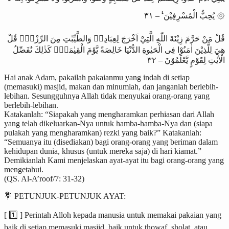
يُحِبُّ الْمُسْرِفِيْنَ ࣖ – ٣١ ۞
قُلْ مَنْ حَرَّمَ زِيْنَةَ اللّٰهِ الَّتِيْٓ اَخْرَجَ لِعِبَادِهٖ وَالطَّيِّبٰتِ مِنَ الرِّزْقِۗ قُلْ
هِيَ لِلَّذِيْنَ اٰمَنُوْا فِى الْحَيٰوةِ الدُّنْيَا خَالِصَةً يَّوْمَ الْقِيٰمَةِۗ كَذٰلِكَ نُفَصِّلُ
الْاٰيٰتِ لِقَوْمٍ يَّعْلَمُوْنَ – ٣٢
Hai anak Adam, pakailah pakaianmu yang indah di setiap
(memasuki) masjid, makan dan minumlah, dan janganlah berlebih-
lebihan. Sesungguhnya Allah tidak menyukai orang-orang yang
berlebih-lebihan.
Katakanlah: “Siapakah yang mengharamkan perhiasan dari Allah
yang telah dikeluarkan-Nya untuk hamba-hamba-Nya dan (siapa
pulakah yang mengharamkan) rezki yang baik?” Katakanlah:
“Semuanya itu (disediakan) bagi orang-orang yang beriman dalam
kehidupan dunia, khusus (untuk mereka saja) di hari kiamat.”
Demikianlah Kami menjelaskan ayat-ayat itu bagi orang-orang yang
mengetahui.
(QS. Al-A’roof/7: 31-32)
💐 PETUNJUK-PETUNJUK AYAT:
[ 1️⃣ ] Perintah Alloh kepada manusia untuk memakai pakaian yang
baik di setiap memasuki masjid, baik untuk thowaf, sholat, atau