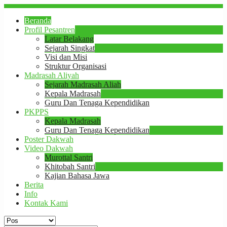
Beranda
Profil Pesantren
Latar Belakang
Sejarah Singkat
Visi dan Misi
Struktur Organisasi
Madrasah Aliyah
Sejarah Madrasah Aliah
Kepala Madrasah
Guru Dan Tenaga Kependidikan
PKPPS
Kepala Madrasah
Guru Dan Tenaga Kependidikan
Poster Dakwah
Video Dakwah
Murottal Santri
Khitobah Santri
Kajian Bahasa Jawa
Berita
Info
Kontak Kami