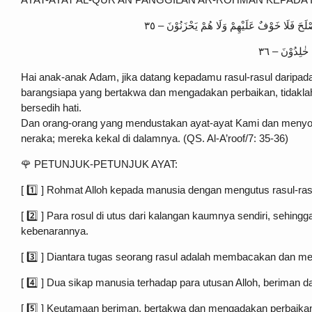
صْلَحَ فَلَا خَوْفٌ عَلَيْهِمْ وَلَا هُمْ يَحْزَنُوْنَ – ٣٥
خٰلِدُوْنَ – ٣٦
Hai anak-anak Adam, jika datang kepadamu rasul-rasul darip
barangsiapa yang bertakwa dan mengadakan perbaikan, tidaklah
bersedih hati.
Dan orang-orang yang mendustakan ayat-ayat Kami dan menyom
neraka; mereka kekal di dalamnya. (QS. Al-A’roof/7: 35-36)
🌹 PETUNJUK-PETUNJUK AYAT:
[ 1️⃣ ] Rohmat Alloh kepada manusia dengan mengutus rasul-ras
[ 2️⃣ ] Para rosul di utus dari kalangan kaumnya sendiri, sehing
kebenarannya.
[ 3️⃣ ] Diantara tugas seorang rasul adalah membacakan dan m
[ 4️⃣ ] Dua sikap manusia terhadap para utusan Alloh, beriman
[ 5️⃣ ] Keutamaan beriman, bertakwa dan mengadakan perbaikan d