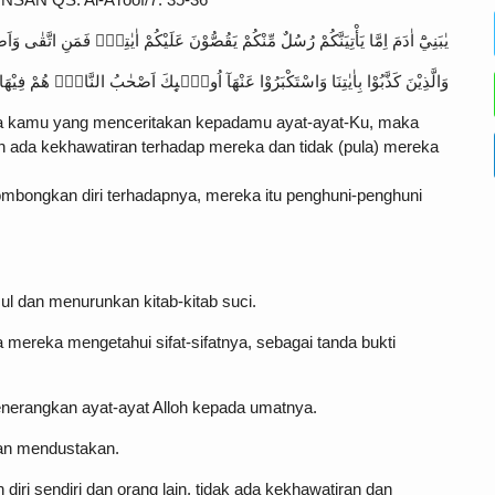
يٰبَنِيْٓ اٰدَمَ اِمَّا يَأْتِيَنَّكُمْ رُسُلٌ مِّنْكُمْ يَقُصُّوْنَ عَلَيْكُمْ اٰيٰتِيْۙ فَمَنِ اتَّقٰى وَاَ
وَالَّذِيْنَ كَذَّبُوْا بِاٰيٰتِنَا وَاسْتَكْبَرُوْا عَنْهَآ اُولٰۤىِٕكَ اَصْحٰبُ النَّارِۚ هُمْ فِيْهَا 
ada kamu yang menceritakan kepadamu ayat-ayat-Ku, maka
 ada kekhawatiran terhadap mereka dan tidak (pula) mereka
bongkan diri terhadapnya, mereka itu penghuni-penghuni
ul dan menurunkan kitab-kitab suci.
ga mereka mengetahui sifat-sifatnya, sebagai tanda bukti
enerangkan ayat-ayat Alloh kepada umatnya.
 dan mendustakan.
iri sendiri dan orang lain, tidak ada kekhawatiran dan