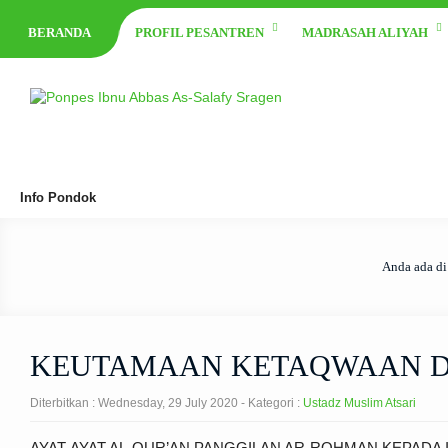
BERANDA
PROFIL PESANTREN
MADRASAH ALIYAH
Info Pondok
Anda ada di
KEUTAMAAN KETAQWAAN D
Diterbitkan :
Wednesday, 29 July 2020
- Kategori :
Ustadz Muslim Atsari
AYAT-AYAT AL-QUR’AN PANGGILAN AR-ROHMAN KEPADA INSA