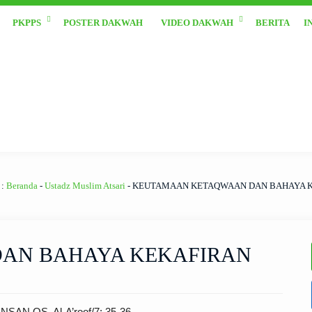
PKPPS
POSTER DAKWAH
VIDEO DAKWAH
BERITA
I
 :
Beranda
-
Ustadz Muslim Atsari
-
KEUTAMAAN KETAQWAAN DAN BAHAYA 
AN BAHAYA KEKAFIRAN
N QS. Al-A’roof/7: 35-36