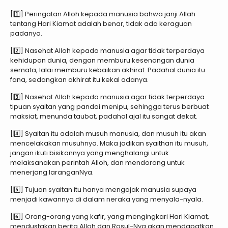
[1️⃣] Peringatan Alloh kepada manusia bahwa janji Allah
tentang Hari Kiamat adalah benar, tidak ada keraguan
padanya.
[2️⃣] Nasehat Alloh kepada manusia agar tidak terperdaya
kehidupan dunia, dengan memburu kesenangan dunia
semata, lalai memburu kebaikan akhirat. Padahal dunia itu
fana, sedangkan akhirat itu kekal adanya.
[3️⃣] Nasehat Alloh kepada manusia agar tidak terperdaya
tipuan syaitan yang pandai menipu, sehingga terus berbuat
maksiat, menunda taubat, padahal ajal itu sangat dekat.
[4️⃣] Syaitan itu adalah musuh manusia, dan musuh itu akan
mencelakakan musuhnya. Maka jadikan syaithan itu musuh,
jangan ikuti bisikannya yang menghalangi untuk
melaksanakan perintah Alloh, dan mendorong untuk
menerjang laranganNya.
[5️⃣] Tujuan syaitan itu hanya mengajak manusia supaya
menjadi kawannya di dalam neraka yang menyala-nyala.
[6️⃣] Orang-orang yang kafir, yang mengingkari Hari Kiamat,
mendustakan berita Alloh dan Rosul-Nya akan mendapatkan