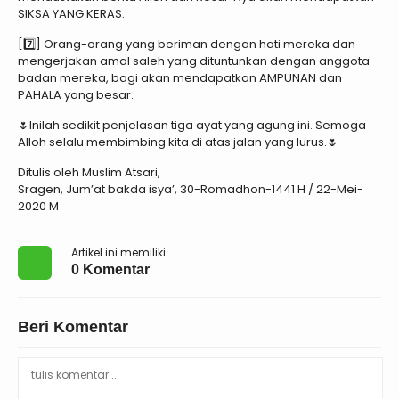
SIKSA YANG KERAS.
[7️⃣] Orang-orang yang beriman dengan hati mereka dan
mengerjakan amal saleh yang dituntunkan dengan anggota
badan mereka, bagi akan mendapatkan AMPUNAN dan
PAHALA yang besar.
🌷Inilah sedikit penjelasan tiga ayat yang agung ini. Semoga
Alloh selalu membimbing kita di atas jalan yang lurus.🌷
Ditulis oleh Muslim Atsari,
Sragen, Jum’at bakda isya’, 30-Romadhon-1441 H / 22-Mei-
2020 M
Artikel ini memiliki
0 Komentar
Beri Komentar