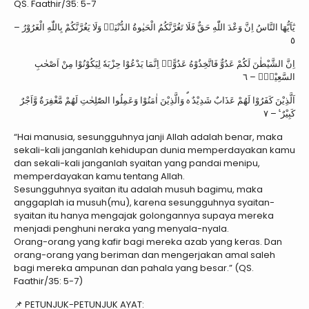
QS. Faathir/35: 5-7
يٰٓاَيُّهَا النَّاسُ اِنَّ وَعْدَ اللّٰهِ حَقٌّ فَلَا تَغُرَّنَّكُمُ الْحَيٰوةُ الدُّنْيَاۗ وَلَا يَغُرَّنَّكُمْ بِاللّٰهِ الْغَرُوْرُ –
٥
اِنَّ الشَّيْطٰنَ لَكُمْ عَدُوٌّ فَاتَّخِذُوْهُ عَدُوًّاۗ اِنَّمَا يَدْعُوْا حِزْبَهٗ لِيَكُوْنُوْا مِنْ اَصْحٰبِ
السَّعِيْرِۗ – ٦
اَلَّذِيْنَ كَفَرُوْا لَهُمْ عَذَابٌ شَدِيْدٌ ەۗ وَالَّذِيْنَ اٰمَنُوْا وَعَمِلُوا الصّٰلِحٰتِ لَهُمْ مَّغْفِرَةٌ وَّاَجْرٌ
كَبِيْرٌ ࣖ – ٧
“Hai manusia, sesungguhnya janji Allah adalah benar, maka
sekali-kali janganlah kehidupan dunia memperdayakan kamu
dan sekali-kali janganlah syaitan yang pandai menipu,
memperdayakan kamu tentang Allah.
Sesungguhnya syaitan itu adalah musuh bagimu, maka
anggaplah ia musuh(mu), karena sesungguhnya syaitan-
syaitan itu hanya mengajak golongannya supaya mereka
menjadi penghuni neraka yang menyala-nyala.
Orang-orang yang kafir bagi mereka azab yang keras. Dan
orang-orang yang beriman dan mengerjakan amal saleh
bagi mereka ampunan dan pahala yang besar.” (QS.
Faathir/35: 5-7)
📌 PETUNJUK-PETUNJUK AYAT: