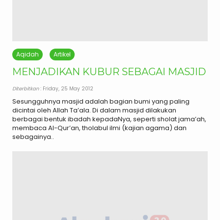
Aqidah
Artikel
MENJADIKAN KUBUR SEBAGAI MASJID
Diterbitkan
: Friday, 25 May 2012
Sesungguhnya masjid adalah bagian bumi yang paling
dicintai oleh Allah Ta’ala. Di dalam masjid dilakukan
berbagai bentuk ibadah kepadaNya, seperti sholat jama’ah,
membaca Al-Qur’an, tholabul ilmi (kajian agama) dan
sebagainya..