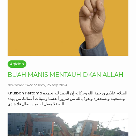
Aqidah
BUAH MANIS MENTAUHIDKAN ALLAH
Diterbitkan
: Wednesday, 25 Sep 2024
Khutbah Pertama السلام عليكم ورحمة الله وبركاته إن الحمد لله نحمده
ونستعينه ونستغفره ونعوذ بالله من شرور أنفسنا وسيئات أعمالنا، من يهده
الله فلا مضل له ومن يضلل فلا هادي..