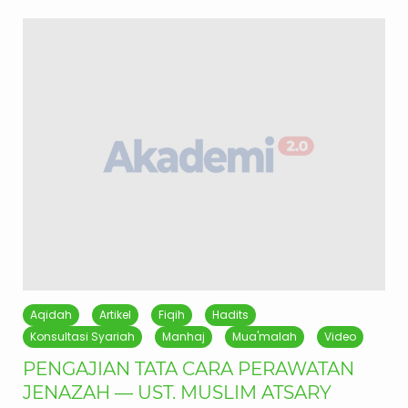
Aqidah
Artikel
Fiqih
Hadits
Konsultasi Syariah
Manhaj
Mua'malah
Video
PENGAJIAN TATA CARA PERAWATAN
JENAZAH — UST. MUSLIM ATSARY