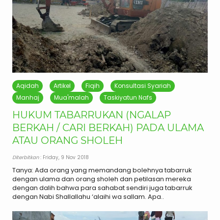
Aqidah
Artikel
Fiqih
Konsultasi Syariah
Manhaj
Mua'malah
Taskiyatun Nafs
HUKUM TABARRUKAN (NGALAP
BERKAH / CARI BERKAH) PADA ULAMA
ATAU ORANG SHOLEH
Diterbitkan
: Friday, 9 Nov 2018
Tanya: Ada orang yang memandang bolehnya tabarruk
dengan ulama dan orang sholeh dan petilasan mereka
dengan dalih bahwa para sahabat sendiri juga tabarruk
dengan Nabi Shallallahu ‘alaihi wa sallam. Apa..