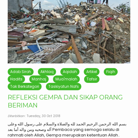
Adab Siroh
Akhlaq
Aqidah
Artikel
Fiqih
Hadits
Manhaj
Mua'malah
Tafsir
Tak Berkategori
Taskiyatun Nafs
REFLEKSI GEMPA DAN SIKAP ORANG
BERIMAN
Diterbitkan
: Tuesday, 30 Oct 2018
بسم الله الرحمن الرحيم الحمد لله والصلاة والسلام على رسول الله وعلى
آله وصحبه ومن واله أما بعد Pembaca yang semoga selalu di
rahmati oleh Allah, Gempa merupakan ketentuan Allah..