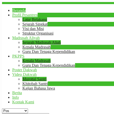
Beranda
Profil Pesantren
Latar Belakang
Sejarah Singkat
Visi dan Misi
Struktur Organisasi
Madrasah Aliyah
Sejarah Madrasah Aliah
Kepala Madrasah
Guru Dan Tenaga Kependidikan
PKPPS
Kepala Madrasah
Guru Dan Tenaga Kependidikan
Poster Dakwah
Video Dakwah
Murottal Santri
Khitobah Santri
Kajian Bahasa Jawa
Berita
Info
Kontak Kami