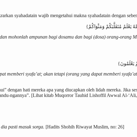
krarkan syahadatain wajib mengetahui makna syahadatain dengan seben
h dan mohonlah ampunan bagi dosamu dan bagi (dosa) orang-orang Mu
 memberi syafa’at; akan tetapi (orang yang dapat memberi syafa’at 
ahui” dengan hati mereka apa yang diucapkan oleh lidah mereka. Jik
kandu-ngannya”. [Lihat kitab Muqorror Tauhid Lishoffil Awwal Al-‘Ali, 
 dia pasti masuk sorga.
[Hadits Shohih Riwayat Muslim, no: 26]