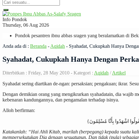
Info Pondok
Thursday, 06 Aug 2026
Pondok pesantren ibnu abbas sragen yang beralamatkan di B
Anda ada di :
Beranda
-
Aqidah
-
Syahadat, Cukupkah Hanya Dengan
Syahadat, Cukupkah Hanya Dengan Perka
Diterbitkan :
Friday, 28 May 2010
- Kategori :
Aqidah
/
Artikel
Syahadat sering diartikan de-ngan: persaksian; pengakuan; ikrar. Se
Dengan demikian orang yang mengikrarkan syahadatain, dia wajib m
kebenaran kandungannya, dan pengamalan terhadap isinya.
Alloh berfirman:
Katakanlah: “Hai Ahli Kitab, marilah (berpegang) kepada suatu kalim
mempersekutukan Dia dengan sesuatupun. Dan tidak (pula) sebagian k