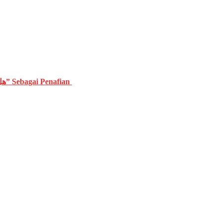
Perbedaan antara “هل” dengan “همزة dan Penjelasan Fungsi “هل” Sebagai Penafian