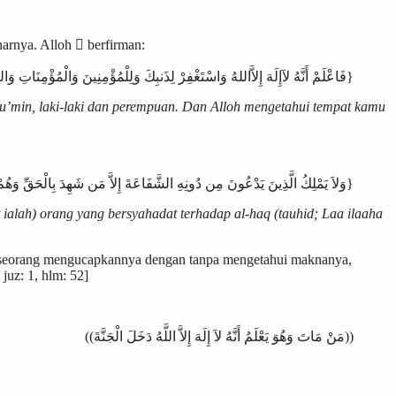
arnya. Alloh  berfirman:
{فَاعْلَمْ أَنَّهُ لآإِلَهَ إِلاَّاللهُ وَاسْتَغْفِرْ لِذَنبِكَ وَلِلْمُؤْمِنِينَ وَالْمُؤْمِنَاتِ وَاللهُ يَعْلَمُ مُتَقَلَّبَكُمْ وَمَثْوَاكُمْ}
’min, laki-laki dan perempuan. Dan Alloh mengetahui tempat kamu
{وَلاَ يَمْلِكُ الَّذِينَ يَدْعُونَ مِن دُونِهِ الشَّفَاعَةَ إِلاَّ مَن شَهِدَ بِالْحَقِّ وَهُمْ يَعْلَمُونَ}
ialah) orang yang bersyahadat terhadap al-haq (tauhid; Laa ilaaha
a seseorang mengucapkannya dengan tanpa mengetahui maknanya,
juz: 1, hlm: 52]
((مَنْ مَاتَ وَهُوَ يَعْلَمُ أَنَّهُ لاَ إِلَهَ إِلاَّ اللَّهُ دَخَلَ الْجَنَّةَ))