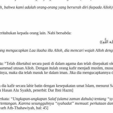
h, bahwa kami adalah orang-orang yang berserah diri (kepada Alloh
itahukan kepada orang lain. Nabi bersabda:
g mengucapkan Laa ilaaha illa Alloh, dia mencari wajah Alloh deng
: “Telah diketahui secara pasti di dalam agama dan telah disepakati o
hammad utusan Alloh. Dengan itulah orang kafir menjadi muslim, musu
hatinya, maka dia telah masuk ke dalam iman. Jika dia mengucapkannya 
ia kafir secara lahir batin dengan kesepakatan umat Islam, menurut S
n Hasan Alu Syaikh, penerbit: Dar Ibni Hazm]
erkata:
“Ungkapan-ungkapan Salaf (ulama zaman dahulu) tentang “sya
ertentangan. Karena sesungguhnya “syahadat” memuat: perkataan dan 
Syarh Ath-Thahawiyah, hal: 45]