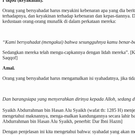
I’tiqod (keyakinan).
Orang yang bersyahadat harus meyakini kebenaran apa yang dia ber
terhadapnya, dan keyakinan terhadap kebenaran dan kepas-tiannya. D
kedustaan orang-orang munafik di dalam perkataan mereka:
“Kami bersyahadat (mengakui) bahwa sesungguhnya kamu benar-be
Sedangkan mereka telah mengu-capkannya dengan lidah mereka”. [Kit
Saqqof]
Amal.
Orang yang bersyahadat harus mengamalkan isi syahadatnya, jika tida
Dan barangsiapa yang menyerahkan dirinya kepada Alloh, sedang di
Syaikh Abdurrahman bin Hasan Alu Syaikh (wafat th: 1285 H) menjela
mengetahui maknannya, menga-malkan kandungannya secara lahir bati
Abdurrahman bin Hasan Alu Syaikh, penerbit: Dar Ibni Hazm]
Dengan penjelasan ini kita mengetahui bahwa: syahadat yang akan m