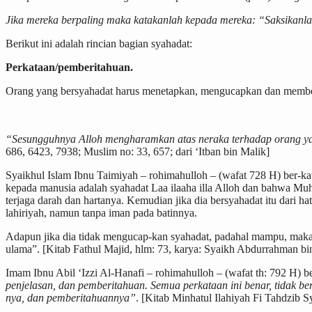
Jika mereka berpaling maka katakanlah kepada mereka: “Saksikanla
Berikut ini adalah rincian bagian syahadat:
Perkataan/pemberitahuan.
Orang yang bersyahadat harus menetapkan, mengucapkan dan member
“Sesungguhnya Alloh mengharamkan atas neraka terhadap orang yan
686, 6423, 7938; Muslim no: 33, 657; dari ‘Itban bin Malik]
Syaikhul Islam Ibnu Taimiyah – rohimahulloh – (wafat 728 H) ber-kata
kepada manusia adalah syahadat Laa ilaaha illa Alloh dan bahwa Mu
terjaga darah dan hartanya. Kemudian jika dia bersyahadat itu dari 
lahiriyah, namun tanpa iman pada batinnya.
Adapun jika dia tidak mengucap-kan syahadat, padahal mampu, maka d
ulama”. [Kitab Fathul Majid, hlm: 73, karya: Syaikh Abdurrahman bi
Imam Ibnu Abil ‘Izzi Al-Hanafi – rohimahulloh – (wafat th: 792 H) b
penjelasan, dan pemberitahuan. Semua perkataan ini benar, tidak b
nya, dan pemberitahuannya”
. [Kitab Minhatul Ilahiyah Fi Tahdzib 