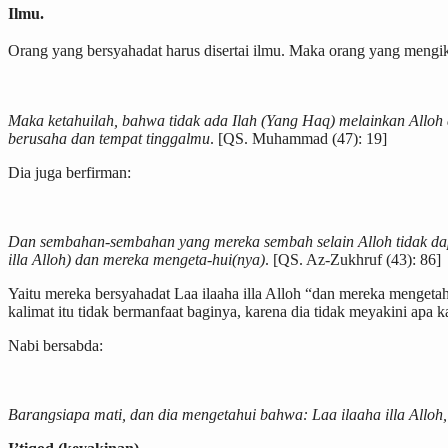
Ilmu.
Orang yang bersyahadat harus disertai ilmu. Maka orang yang mengi
Maka ketahuilah, bahwa tidak ada Ilah (Yang Haq) melainkan Allo
berusaha dan tempat tinggalmu
. [QS. Muhammad (47): 19]
Dia juga berfirman:
Dan sembahan-sembahan yang mereka sembah selain Alloh tidak dapat
illa Alloh) dan mereka mengeta-hui(nya)
. [QS. Az-Zukhruf (43): 86]
Yaitu mereka bersyahadat Laa ilaaha illa Alloh “dan mereka menget
kalimat itu tidak bermanfaat baginya, karena dia tidak meyakini apa 
Nabi bersabda:
Barangsiapa mati, dan dia mengetahui bahwa: Laa ilaaha illa Alloh,