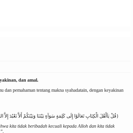
eyakinan, dan amal.
ilmu dan pemahaman tentang makna syahadatain, dengan keyakinan
{قُلْ يَآأَهْلَ الْكِتَابِ تَعَالَوْا إِلَى كَلِمَةٍ سَوَآءٍ بَيْنَنَا وَبَيْنَكُمْ أَلاَّ نَعْبُدَ إِلاَّ اللهَ وَلاَ نُشْرِكَ بِهِ شَيْئًا وَلاَ يَتَّخِذَ بَعْضُنَا بَعْضًا أَرْبَابًا مِّن دُونِ اللهِ فَإِن تَوَلَّوْا فَقُولُوا اشْهَدُوا بِأَنَّا مُسْلِمُونَ}
wa kita tidak beribadah kecuali kepada Alloh dan kita tidak
”.