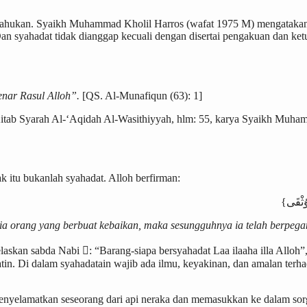
itahukan. Syaikh Muhammad Kholil Harros (wafat 1975 M) mengatakan
an syahadat tidak dianggap kecuali dengan disertai pengakuan dan ke
nar Rasul Alloh”.
[QS. Al-Munafiqun (63): 1]
ab Syarah Al-‘Aqidah Al-Wasithiyyah, hlm: 55, karya Syaikh Muhamma
k itu bukanlah syahadat. Alloh berfirman:
a orang yang berbuat kebaikan, maka sesungguhnya ia telah berpega
skan sabda Nabi : “Barang-siapa bersyahadat Laa ilaaha illa Alloh”
n. Di dalam syahadatain wajib ada ilmu, keyakinan, dan amalan terha
enyelamatkan seseorang dari api neraka dan memasukkan ke dalam sor