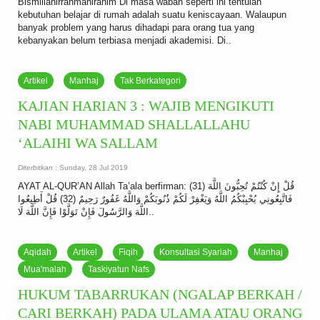
Bismillahirrahmanirahim Di masa wabah seperti ini tentulah
kebutuhan belajar di rumah adalah suatu keniscayaan. Walaupun
banyak problem yang harus dihadapi para orang tua yang
kebanyakan belum terbiasa menjadi akademisi. Di..
Artikel
Manhaj
Tak Berkategori
KAJIAN HARIAN 3 : WAJIB MENGIKUTI
NABI MUHAMMAD SHALLALLAHU
‘ALAIHI WA SALLAM
Diterbitkan
: Sunday, 28 Jul 2019
AYAT AL-QUR’AN Allah Ta’ala berfirman: (31) قُلْ إِنْ كُنْتُمْ تُحِبُّونَ اللَّهَ
فَاتَّبِعُونِي يُحْبِبْكُمُ اللَّهُ وَيَغْفِرْ لَكُمْ ذُنُوبَكُمْ وَاللَّهُ غَفُورٌ رَحِيمٌ (32) قُلْ أَطِيعُوا
اللَّهَ وَالرَّسُولَ فَإِنْ تَوَلَّوْا فَإِنَّ اللَّهَ لَا..
Aqidah
Artikel
Fiqih
Konsultasi Syariah
Manhaj
Mua'malah
Taskiyatun Nafs
HUKUM TABARRUKAN (NGALAP BERKAH /
CARI BERKAH) PADA ULAMA ATAU ORANG