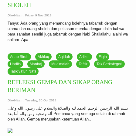
SHOLEH
Diterbitkan
: Friday, 9 Nov 2018
Tanya: Ada orang yang memandang bolehnya tabarruk dengan
ulama dan orang sholeh dan petilasan mereka dengan dalih bahwa
para sahabat sendiri juga tabarruk dengan Nabi Shallallahu ‘alaihi wa
sallam. Apa..
Adab Siroh
Akhlaq
Aqidah
Artikel
Fiqih
Hadits
Manhaj
Mua'malah
Tafsir
Tak Berkategori
Taskiyatun Nafs
REFLEKSI GEMPA DAN SIKAP ORANG
BERIMAN
Diterbitkan
: Tuesday, 30 Oct 2018
بسم الله الرحمن الرحيم الحمد لله والصلاة والسلام على رسول الله وعلى
آله وصحبه ومن واله أما بعد Pembaca yang semoga selalu di rahmati
oleh Allah, Gempa merupakan ketentuan Allah..