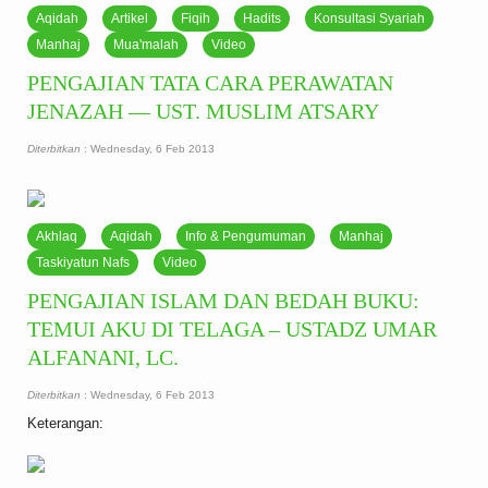
Aqidah
Artikel
Fiqih
Hadits
Konsultasi Syariah
Manhaj
Mua'malah
Video
PENGAJIAN TATA CARA PERAWATAN
JENAZAH — UST. MUSLIM ATSARY
Diterbitkan
: Wednesday, 6 Feb 2013
Akhlaq
Aqidah
Info & Pengumuman
Manhaj
Taskiyatun Nafs
Video
PENGAJIAN ISLAM DAN BEDAH BUKU:
TEMUI AKU DI TELAGA – USTADZ UMAR
ALFANANI, LC.
Diterbitkan
: Wednesday, 6 Feb 2013
Keterangan: