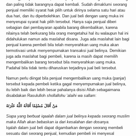
dan paling tidak barangnya dapat kembali. Sudah dimaklumi seorang
penjual memiliki syarat hak pilih untuk dirinya selama satu hari atau
dua hari, dan itu diperbolehkan. Dan jual beli dengan uang muka ini
menyerupai syarat hak pilih tersebut. Hanya saja penjual diberi
sebagian dari pembayaran apabila barang dikembalikan, karena
nilainya telah berkurang bila orang mengetahui hal itu walaupun hal ini
didahulukan namun ada maslahat disana. Juga ada maslahat lain bagi
penjual karena pembeli bila telah menyerahkan uang muka akan
termotivasi untuk menyempurnakan transaksi jual belinya. Demikian
juga ada maslahat bagi pembeli, karena ia masih dapat memilih
mengembalikan barang tersebut bila menyerahkan uang muka.
Padahal bila tidak tentu diharuskan terjadinya jual beli tersebut.
Namun perlu diingat bila penjual mengembalikan uang muka (panjar)
tersebut kepada pembeli ketika gagal menyempurnakan jual belinya,
itu lebih baik dan lebih besar pahalanya disisi Allah sebagaimana
disabdakan Rasululloh
shollallohu ‘alaihi wa sallam
:
مَنْ أَقَالَ مُسْلِمًا أَقَالَهُ اللَّهُ عَثْرَتَهُ
Siapa yang berbuat iqaalah dalam jual belinya kepada seorang muslim
maka Allah akan bebaskan ia dari kesalahan dan dosanya.
Iqalah dalam jual beli dapat digambarkan dengan seorang membeli
sesuatu dari seorang penjual, kemudian pembeli ini menyesal