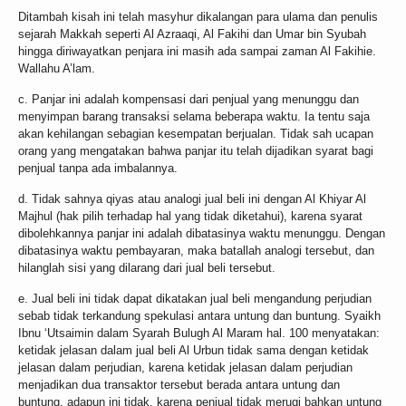
Ditambah kisah ini telah masyhur dikalangan para ulama dan penulis
sejarah Makkah seperti Al Azraaqi, Al Fakihi dan Umar bin Syubah
hingga diriwayatkan penjara ini masih ada sampai zaman Al Fakihie.
Wallahu A’lam.
c. Panjar ini adalah kompensasi dari penjual yang menunggu dan
menyimpan barang transaksi selama beberapa waktu. Ia tentu saja
akan kehilangan sebagian kesempatan berjualan. Tidak sah ucapan
orang yang mengatakan bahwa panjar itu telah dijadikan syarat bagi
penjual tanpa ada imbalannya.
d. Tidak sahnya qiyas atau analogi jual beli ini dengan Al Khiyar Al
Majhul (hak pilih terhadap hal yang tidak diketahui), karena syarat
dibolehkannya panjar ini adalah dibatasinya waktu menunggu. Dengan
dibatasinya waktu pembayaran, maka batallah analogi tersebut, dan
hilanglah sisi yang dilarang dari jual beli tersebut.
e. Jual beli ini tidak dapat dikatakan jual beli mengandung perjudian
sebab tidak terkandung spekulasi antara untung dan buntung. Syaikh
Ibnu ‘Utsaimin dalam Syarah Bulugh Al Maram hal. 100 menyatakan:
ketidak jelasan dalam jual beli Al Urbun tidak sama dengan ketidak
jelasan dalam perjudian, karena ketidak jelasan dalam perjudian
menjadikan dua transaktor tersebut berada antara untung dan
buntung, adapun ini tidak, karena penjual tidak merugi bahkan untung