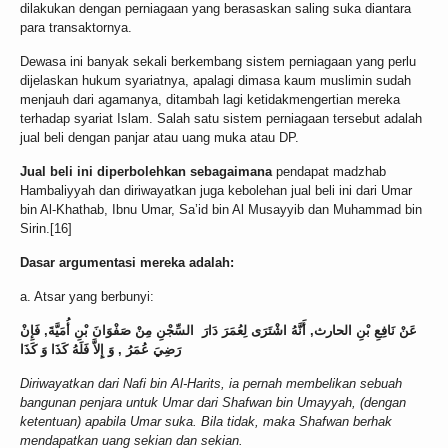
dilakukan dengan perniagaan yang berasaskan saling suka diantara
para transaktornya.
Dewasa ini banyak sekali berkembang sistem perniagaan yang perlu
dijelaskan hukum syariatnya, apalagi dimasa kaum muslimin sudah
menjauh dari agamanya, ditambah lagi ketidakmengertian mereka
terhadap syariat Islam. Salah satu sistem perniagaan tersebut adalah
jual beli dengan panjar atau uang muka atau DP.
Jual beli ini diperbolehkan sebagaimana
pendapat madzhab
Hambaliyyah dan diriwayatkan juga kebolehan jual beli ini dari Umar
bin Al-Khathab, Ibnu Umar, Sa’id bin Al Musayyib dan Muhammad bin
Sirin.[16]
Dasar argumentasi mereka adalah:
a. Atsar yang berbunyi:
عَنْ نَافِعِ بْنِ الحارث, أَنَّهُ اشْتَرَى لِعُمَرَ دَارَ السِّجْنِ مِنْ صَفْوَانَ بْنِ أُمَيَّةَ, فَإِنْ
رَضِيَ عُمَرُ , وَ إِلاَّ فَلَهُ كَذَا وَ كَذَا
Diriwayatkan dari Nafi bin Al-Harits, ia pernah membelikan sebuah
bangunan penjara untuk Umar dari Shafwan bin Umayyah, (dengan
ketentuan) apabila Umar suka. Bila tidak, maka Shafwan berhak
mendapatkan uang sekian dan sekian.