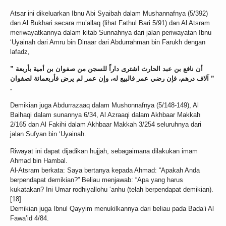
Atsar ini dikeluarkan Ibnu Abi Syaibah dalam Mushannafnya (5/392)
dan Al Bukhari secara mu’allaq (lihat Fathul Bari 5/91) dan Al Atsram
meriwayatkannya dalam kitab Sunnahnya dari jalan periwayatan Ibnu
‘Uyainah dari Amru bin Dinaar dari Abdurrahman bin Farukh dengan
lafadz,
” أن نافع بن عبد الحارث اشترى داراً للسجن من صفوان بن أمية بأربعة
آلاف درهم، فإن رضي عمر فالبيع له، وإن عمر لم يرض فأربعمائة لصفوان ”
.
Demikian juga Abdurrazaaq dalam Mushonnafnya (5/148-149), Al
Baihaqi dalam sunannya 6/34, Al Azraaqi dalam Akhbaar Makkah
2/165 dan Al Fakihi dalam Akhbaar Makkah 3/254 seluruhnya dari
jalan Sufyan bin ‘Uyainah.
Riwayat ini dapat dijadikan hujjah, sebagaimana dilakukan imam
Ahmad bin Hambal.
Al-Atsram berkata: Saya bertanya kepada Ahmad: “Apakah Anda
berpendapat demikian?” Beliau menjawab: “Apa yang harus
kukatakan? Ini Umar rodhiyallohu ‘anhu (telah berpendapat demikian).
[18]
Demikian juga Ibnul Qayyim menukilkannya dari beliau pada Bada’i Al
Fawa’id 4/84.