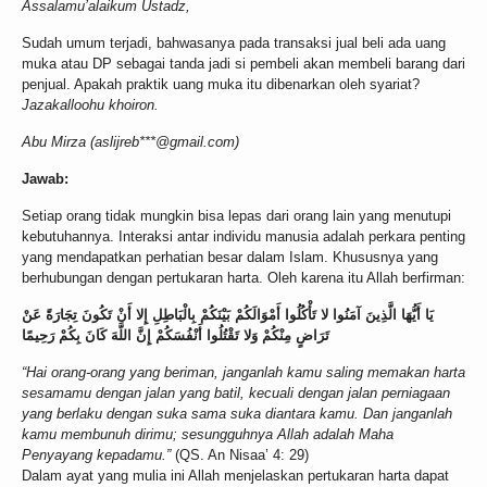
Assalamu’alaikum Ustadz,
Sudah umum terjadi, bahwasanya pada transaksi jual beli ada uang
muka atau DP sebagai tanda jadi si pembeli akan membeli barang dari
penjual. Apakah praktik uang muka itu dibenarkan oleh syariat?
Jazakalloohu khoiron.
Abu Mirza (aslijreb***@gmail.com)
Jawab:
Setiap orang tidak mungkin bisa lepas dari orang lain yang menutupi
kebutuhannya. Interaksi antar individu manusia adalah perkara penting
yang mendapatkan perhatian besar dalam Islam. Khususnya yang
berhubungan dengan pertukaran harta. Oleh karena itu Allah berfirman:
يَا أَيُّهَا الَّذِينَ آمَنُوا لا تَأْكُلُوا أَمْوَالَكُمْ بَيْنَكُمْ بِالْبَاطِلِ إِلا أَنْ تَكُونَ تِجَارَةً عَنْ
تَرَاضٍ مِنْكُمْ وَلا تَقْتُلُوا أَنْفُسَكُمْ إِنَّ اللَّهَ كَانَ بِكُمْ رَحِيمًا
“Hai orang-orang yang beriman, janganlah kamu saling memakan harta
sesamamu dengan jalan yang batil, kecuali dengan jalan perniagaan
yang berlaku dengan suka sama suka diantara kamu. Dan janganlah
kamu membunuh dirimu; sesungguhnya Allah adalah Maha
Penyayang kepadamu.
”
(QS. An Nisaa’ 4: 29)
Dalam ayat yang mulia ini Allah menjelaskan pertukaran harta dapat