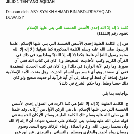
JILID 1 TENTANG AQIDAH
Disusun oleh: ASY-SYAIKH AHMAD BIN ABDURRAZAQ AD-
DUWAISY
كلمة لا إله إلا الله إحدى الأسس الخمسة التي بني عليها الإسلام
فتوى رقم (11110):
س: إن الكلمة الطيبة إحدى الأسس الخمسة التي بني عليها الإسلام, علمنا
الرسول صلى الله عليه وسلم الكلمة المذكورة كما نقولها: ( لا إله إلا الله
محمد رسول الله) أم علمنا هكذا (لا إله إلا الله)؟ وماذا ورد في ذلك في
القرآن الكريم وكتب الأحاديث الصحيحة, وإذا كان في كتاب الله ففي أي
سورة, وما رقم الآية الواردة في ذلك؟ وإذا كان في كتب الحديث المعتمدة
ففي أي صفحة, وهو أي قسم من أقسام الحديث, وهل منحت للأمة الإسلامية
حقوق إضافة أي لفظ أو جملة إلى أي آية قرآنية أو حديث صحيح ولو كان
ذلك حسنا وطيبا, وما حكم الشرع في ذلك؟
وأجابت بما يلي:
ج: الكلمة الطيبة: (لا إله إلا الله) هي كما ذكرت في السؤال إحدى الأسس
الخمسة التي بني عليها الإسلام, بل هي الركن الأول من أركانه, وقد علمنا
النبي صلى الله عليه وسلم تلك الكلمة الطيبة, وسائر الأركان الخمسة في
قوله صلى الله عليه وسلم: بني الإسلام على خمس: شهادة أن لا إله إلا الله
وأن محمدا رسول الله, وإقام الصلاة, وإيتاء الزكاة, وحج البيت, وصوم
رمضان رواه أحمد, والبخاري ومسلم, والنسائي, والترمذي, عن ابن عمر