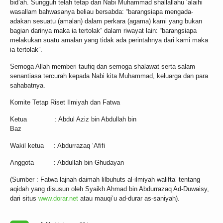
bid’ah. Sungguh telah tetap dari Nabi Muhammad shallallahu ‘alaihi
wasallam bahwasanya beliau bersabda: “barangsiapa mengada-
adakan sesuatu (amalan) dalam perkara (agama) kami yang bukan
bagian darinya maka ia tertolak” dalam riwayat lain: “barangsiapa
melakukan suatu amalan yang tidak ada perintahnya dari kami maka
ia tertolak”.
Semoga Allah memberi taufiq dan semoga shalawat serta salam
senantiasa tercurah kepada Nabi kita Muhammad, keluarga dan para
sahabatnya.
Komite Tetap Riset Ilmiyah dan Fatwa
Ketua : Abdul Aziz bin Abdullah bin
Baz
Wakil ketua : Abdurrazaq ‘Afifi
Anggota : Abdullah bin Ghudayan
(Sumber : Fatwa lajnah daimah lilbuhuts al-ilmiyah walifta’ tentang
aqidah yang disusun oleh Syaikh Ahmad bin Abdurrazaq Ad-Duwaisy,
dari situs
www.dorar.net
atau mauqi’u ad-durar as-saniyah).