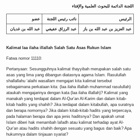
اللجنة الدائمة للبحوث العلمية والإفتاء
الرئيس
نائب رئيس اللجنة
عضو
عبد العزيز بن عبد الله بن باز
عبد الرزاق عفيفي
عبد الله بن غديان
Kalimat laa ilaha illallah Salah Satu Asas Rukun Islam
Fatwa nomor 11110:
Pertanyaan: Sesungguhnya kalimat thayyibah merupakan salah satu
asas yang lima yang dibangun diatasnya agama Islam. Rasulullah
shallallahu ‘alaihi wasallam mengajari kita kalimat tersebut
sebagaimana perkataan kita: (laa ilaha illallah muhammad rasulullah)
ataukah mengajarinya dengan kata (laa ilaha illallah)? Kalimat yang
manakah yang terdapat dalam Al-Qur’an Al-Karim dan dalam kitab-
kitab hadits yang shahih? Jika terdapat dalam kitabullah, apa suratnya
dan berapa nomornya? Jika dalam kitab-kitab hadits yang terpercaya,
pada halaman berapa dan apa jenis haditsnya? Dan apakah umat
Islam diberi hak menambah lafadh atau kalimat terhadap ayat Al-
Qur’an atau hadits shahih dengan sesuatu yang bagus dan baik? Apa
hukumnya dalam tinjauan syariat?