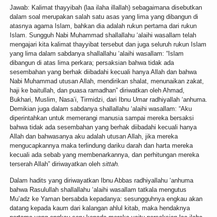
Jawab: Kalimat thayyibah (laa ilaha illallah) sebagaimana disebutkan
dalam soal merupakan salah satu asas yang lima yang dibangun di
atasnya agama Islam, bahkan dia adalah rukun pertama dari rukun
Islam. Sungguh Nabi Muhammad shallallahu ‘alaihi wasallam telah
mengajari kita kalimat thayyibat tersebut dan juga seluruh rukun Islam
yang lima dalam sabdanya shallallahu ‘alaihi wasallam: “Islam
dibangun di atas lima perkara; persaksian bahwa tidak ada
sesembahan yang berhak diibadahi kecuali hanya Allah dan bahwa
Nabi Muhammad utusan Allah, mendirikan shalat, menunaikan zakat,
haji ke baitullah, dan puasa ramadhan” diriwatkan oleh Ahmad,
Bukhari, Muslim, Nasa’i, Tirmidzi, dari Ibnu Umar radhiyallah ‘anhuma.
Demikian juga dalam sabdanya shallallahu ‘alaihi wasallam: “Aku
diperintahkan untuk memerangi manusia sampai mereka bersaksi
bahwa tidak ada sesembahan yang berhak diibadahi kecuali hanya
Allah dan bahwasanya aku adalah utusan Allah, jika mereka
mengucapkannya maka terlindung dariku darah dan harta mereka
kecuali ada sebab yang membenarkannya, dan perhitungan mereka
terserah Allah” diriwayatkan oleh
sittah.
Dalam hadits yang diriwayatkan Ibnu Abbas radhiyallahu ‘anhuma
bahwa Rasulullah shallallahu ‘alaihi wasallam tatkala mengutus
Mu’adz ke Yaman bersabda kepadanya: sesungguhnya engkau akan
datang kepada kaum dari kalangan ahlul kitab, maka hendaknya