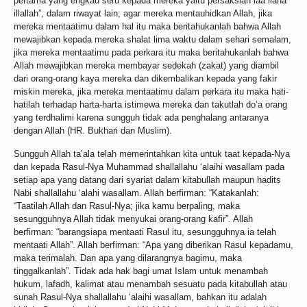
pertama yang engkau seru kepada mereka yaitu persaksian laa ilaha
illallah”, dalam riwayat lain; agar mereka mentauhidkan Allah, jika
mereka mentaatimu dalam hal itu maka beritahukanlah bahwa Allah
mewajibkan kepada mereka shalat lima waktu dalam sehari semalam,
jika mereka mentaatimu pada perkara itu maka beritahukanlah bahwa
Allah mewajibkan mereka membayar sedekah (zakat) yang diambil
dari orang-orang kaya mereka dan dikembalikan kepada yang fakir
miskin mereka, jika mereka mentaatimu dalam perkara itu maka hati-
hatilah terhadap harta-harta istimewa mereka dan takutlah do’a orang
yang terdhalimi karena sungguh tidak ada penghalang antaranya
dengan Allah (HR. Bukhari dan Muslim).
Sungguh Allah ta’ala telah memerintahkan kita untuk taat kepada-Nya
dan kepada Rasul-Nya Muhammad shallallahu ‘alaihi wasallam pada
setiap apa yang datang dari syariat dalam kitabullah maupun hadits
Nabi shallallahu ‘alahi wasallam. Allah berfirman: “Katakanlah:
“Taatilah Allah dan Rasul-Nya; jika kamu berpaling, maka
sesungguhnya Allah tidak menyukai orang-orang kafir”. Allah
berfirman: “barangsiapa mentaati Rasul itu, sesungguhnya ia telah
mentaati Allah”. Allah berfirman: “Apa yang diberikan Rasul kepadamu,
maka terimalah. Dan apa yang dilarangnya bagimu, maka
tinggalkanlah”. Tidak ada hak bagi umat Islam untuk menambah
hukum, lafadh, kalimat atau menambah sesuatu pada kitabullah atau
sunah Rasul-Nya shallallahu ‘alaihi wasallam, bahkan itu adalah