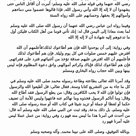
رضي الله عنهما وفي قوله صلى الله عليه وسلم: أمرت أن أقاتل الناس حتى
يشهدوا أن لا إله إلا الله وأني رسول الله, فإذا قالوها عصموا مني دماءهم
وأموالهم إلا بحقها, وحسابهم على الله رواه الستة
وفيما رواه ابن عباس رضي الله عنهما أن رسول الله صلى الله عليه وسلم
لما بعث معاذا إلى اليمن قال له: إنك تأتي قوما من أهل الكتاب فليكن أول
ما تدعوهم إليه شهادة أن لا إله إلا الله
وفي رواية: إلى أن يوحدوا الله فإن هم أطاعوك لذلك؛فأعلمهم أن الله
افترض عليهم خمس صلوات في كل يوم وليلة, فإن هم أطاعوك لذلك
فأعلمهم أن الله افترض عليهم صدقة تؤخذ من أغنيائهم فترد على فقرائهم,
فإن هم أطاعوك لذلك فإياك وكرائم أموالهم, واتق دعوة المظلوم فإنه ليس
بينها وبين الله حجاب رواه البخاري ومسلم
وقد أمرنا الله تعالى بطاعته وطاعة رسوله محمد صلى الله عليه وسلم في
كل ما جاء به من التشريع كتابا وسنة, فقال تعالى: قل أطيعوا الله والرسول
فإن تولوا فإن الله لا يحب الكافرين وقال: من يطع الرسول فقد أطاع الله
وقال: وما آتاكم الرسول فخذوه وما نهاكم عنه فانتهوا وليس للأمة أن تضيف
حكما أو لفظا أو جملة أو تزيد شيئا في كتاب الله أو سنة رسوله صلى الله
عليه وسلم، بل ذلك بدعة, وقد ثبت عن النبي صلى الله عليه وسلم أنه قال:
من أحدث في أمرنا هذا ما ليس منه فهو رد وفي رواية: من عمل عملا ليس
عليه أمرنا فهو رد
وبالله التوفيق، وصلى الله على نبينا محمد, وآله وصحبه وسلم.