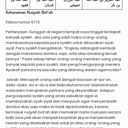
بن باز
عفيفي
غديان
قعود
Keharaman Ruqyah Bid‘ah
Fatwa nomor 6773.
Pertanyaan: Sungguh di negara tempat saya tinggal terdapat
banyak syaikh. Jika ada yang sakit maka orang-orang
membawanya kepada para syaikh untuk dibacakan ayat-
ayat. Para syaikh mengatakan: “Engkau datanglah kembali
dengan membawa domba, sapi, onta atau binatang ternak
lainnya.” Pada setiap tahun orang-orang memberi uang yang
banyak kepada para syaikh, dan pergi/mengunjungi mereka.
Apakah perkara ini sesuatu yang dilarang dalam agama kita?
Jawab: Meruqyah orang sakit dengan bacaan al-qur’an,
dzikir-dzikir, do’a-do’a dari Nabi Muhammad ‘alaihishshalah
wassalam merupakan perkara yang disyariatkan. Adapun
pergi kepada syaikh yang anda sebutkan agar ia
membacakan ayat-ayat dan menyuruh agar menyembelih
domba atau sapi maka ini tidak diperbolehkan, karena
termasuk ruqyah bid‘ah dan memakan harta manusia secara
batil, bisa jadi akan menjadi kesyirikan jika ia menyembelih
hewan yang disebutkan tadi untuk jin atau orang-orang yang