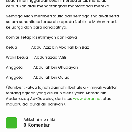
sudah meninggal dan selain mereka untuk menolak
keburukan atau mendatangkan manfaat dari mereka.
Semoga Allah memberi taufiq dan semoga shalawat serta
salam senantiasa tercurah kepada Nabi kita Muhammad,
keluarga dan para sahabatnya.
Komite Tetap Riset Ilmiyah dan Fatwa
Ketua : Abdul Aziz bin Abdillah bin Baz
Wakil ketua : Abdurrazaq ‘Afifi
Anggota : Abdullah bin Ghudayan
Anggota : Abdullah bin Qu’ud
(Sumber : Fatwa lajnah daimah lilbuhuts al-ilmiyah walifta’
tentang aqidah yang disusun oleh Syaikh Ahmad bin
Abdurrazaq Ad-Duwaisy, dari situs
www.dorar.net
atau
mauqi’u ad-durar as-saniyah).
Artikel ini memiliki
0 Komentar