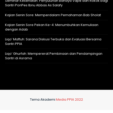
Seminar Kesehatan: Penyuluhan Bahaya Vape dan Rokok bagi
Santri PonPes Ibnu Abbas As Salafy
Kajian Senin Sore: Memperdalam Pemahaman Bab Sholat
Kajian Senin Sore Pekan Ke-4: Menumbuhkan Kemuliaan
dengan Adab
Liqo’ Maftuh: Sarana Diskusi Terbuka dan Evaluasi Bersama
Santri PPIA
Liqo’ Ghurfah: Mempererat Pembinaan dan Pendampingan
Santri di Asrama
Tema Akademi
Media PPIA 2022