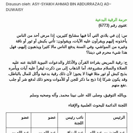
Disusun oleh: ASY-SYAIKH AHMAD BIN ABDURRAZAQ AD-
DUWAISY
حرمة الرقية البدعية
فتوى رقم (6773):
س: إن في بلادي التي أنا فيها مشايخ كثيرين، إذا مرض أحد من الناس
يأخذونه إليهم ويقرأون عليه الآيات، ويقولون: تأتي بكبش أو ثور أو ناقة
وغيره من المواشي، وفي السنة يدفع الناس مالا كثيرا ويذهبون إليهم، فهل
هذا شيء محرم في ديننا؟
ج: رقية المريض بقراءة القرآن والأذكار والدعوات النبوية الثابتة عنه عليه
الصلاة والسلام مشروعة، أما الذهاب إلى من ذكرت ليقرأ عليه آيات ويأمره
بذبح كبش أو ثور مثلا فهذا لا يجوز؛ لأن ذلك رقية بدعية وأكل للمال بالباطل،
وقد يكون شركا إذا ذبح ما ذكر للجن أو للأموات ونحو ذلك لدفع شر أو جلب
نفع منهم.
وبالله التوفيق، وصلى الله على نبينا محمد, وآله وصحبه وسلم.
اللجنة الدائمة للبحوث العلمية والإفتاء
الرئيس
نائب رئيس
عضو
عضو
اللجنة
عبد العزيز بن عبد الله
عبد الرزاق
عبد الله بن
عبد الله بن