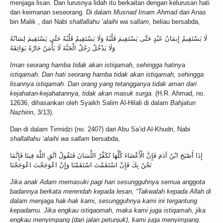
menjaga lisan. Dan lurusnya lidah itu berkaitan dengan kelurusan hati
dan keimanan seseorang. Di dalam
Musnad Imam Ahmad
dari Anas
bin Malik , dari Nabi
shallallahu ‘alaihi wa sallam
, beliau bersabda,
لَا يَسْتَقِيمُ إِيمَانُ عَبْدٍ حَتَّى يَسْتَقِيمَ قَلْبُهُ وَلَا يَسْتَقِيمُ قَلْبُهُ حَتَّى يَسْتَقِيمَ لِسَانُهُ
وَلَا يَدْخُلُ رَجُلٌ الْجَنَّةَ لَا يَأْمَنُ جَارُهُ بَوَائِقَهُ
Iman seorang hamba tidak akan istiqamah, sehingga hatinya
istiqamah. Dan hati seorang hamba tidak akan istiqamah, sehingga
lisannya istiqamah. Dan orang yang tetangganya tidak aman dari
kejahatan-kejahatannya, tidak akan masuk surga.
(H.R. Ahmad, no.
12636, dihasankan oleh Syaikh Salim Al-Hilali di dalam
Bahjatun
Nazhirin
, 3/13).
Dan di dalam Tirmidzi (no. 2407) dari Abu Sa’id Al-Khudri, Nabi
shallallahu ‘alaihi wa sallam
bersabda,
إِذَا أَصْبَحَ ابْنُ آدَمَ فَإِنَّ الْأَعْضَاءَ كُلَّهَا تُكَفِّرُ اللِّسَانَ فَتَقُولُ اتَّقِ اللَّهَ فِينَا فَإِنَّمَا
نَحْنُ بِكَ فَإِنْ اسْتَقَمْتَ اسْتَقَمْنَا وَإِنْ اعْوَجَجْتَ اعْوَجَجْنَا
Jika anak Adam memasuki pagi hari sesungguhnya semua anggota
badannya berkata merendah kepada lesan, “Takwalah kepada Allah di
dalam menjaga hak-hak kami, sesungguhnya kami ini tergantung
kepadamu. Jika engkau istiqaomah, maka kami juga istiqamah, jika
engkau menyimpang (dari jalan petunjuk), kami juga menyimpang.