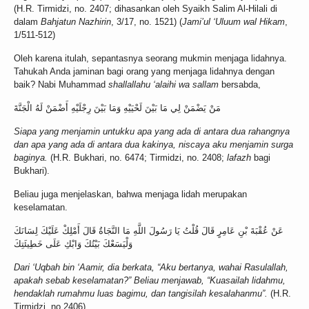
(H.R. Tirmidzi, no. 2407; dihasankan oleh Syaikh Salim Al-Hilali di
dalam
Bahjatun Nazhirin
, 3/17, no. 1521) (
Jami’ul ‘Uluum wal Hikam
,
1/511-512)
Oleh karena itulah, sepantasnya seorang mukmin menjaga lidahnya.
Tahukah Anda jaminan bagi orang yang menjaga lidahnya dengan
baik? Nabi Muhammad
shallallahu ‘alaihi wa sallam
bersabda,
مَنْ يَضْمَنْ لِي مَا بَيْنَ لَحْيَيْهِ وَمَا بَيْنَ رِجْلَيْهِ أَضْمَنْ لَهُ الْجَنَّةَ
Siapa yang menjamin untukku apa yang ada di antara dua rahangnya
dan apa yang ada di antara dua kakinya, niscaya aku menjamin surga
baginya.
(H.R. Bukhari, no. 6474; Tirmidzi, no. 2408;
lafazh
bagi
Bukhari).
Beliau juga menjelaskan, bahwa menjaga lidah merupakan
keselamatan.
عَنْ عُقْبَةَ بْنِ عَامِرٍ قَالَ قُلْتُ يَا رَسُولَ اللَّهِ مَا النَّجَاةُ قَالَ أَمْلِكْ عَلَيْكَ لِسَانَكَ
وَلْيَسَعْكَ بَيْتُكَ وَابْكِ عَلَى خَطِيئَتِكَ
Dari ‘Uqbah bin ‘Aamir, dia berkata, “Aku bertanya, wahai Rasulallah,
apakah sebab keselamatan?” Beliau menjawab, “Kuasailah lidahmu,
hendaklah rumahmu luas bagimu, dan tangisilah kesalahanmu”.
(H.R.
Tirmidzi, no.2406)