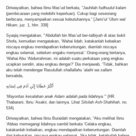
Diriwayatkan, bahwa Ibnu Mas’ud berkata, “Jauhilah
fudhuulul kalam
(pembicaraan yang melebihi keperluan). Cukup bagi seseorang
berbicara, menyampaikan sesuai kebutuhannya.” [
Jami’ul ‘Ulum wal
Hikam
, juz. 1, hlm. 339]
Syaqiq mengatakan, “‘Abdullah bin Mas’ud ber-
talbiyah
di atas bukit
Shofa, kemudian mengatakan, ‘Wahai lidah, katakanlah kebaikan
niscaya engkau mendapatkan keberuntungan, diamlah niscaya
engkau selamat, sebelum engaku menyesal.’ Orang-orang bertanya,
‘Wahai Abu ‘Abdurrahman, ini adalah suatu perkataan yang engkau
ucapkan sendiri, atau engkau dengar?’ Dia menjawab, ‘Tidak, bahkan
aku telah mendengar Rasulullah
shallallahu ‘alaihi wa sallam
bersabda,
أَكْثَرُ خَطَايَا إِبْنِ آدَمَ فِي لِسَانِهِ
‘Mayoritas kesalahan anak Adam adalah pada lidahnya.
‘” (HR.
Thabarani, Ibnu ‘Asakir, dan lainnya. Lihat
Silsilah Ash-Shahihah
, no.
534).
Diriwayatkan, bahwa Ibnu Buraidah mengatakan, “Aku melihat Ibnu
‘Abbas memegangi lidahnya sambil berkata ‘Celaka engkau,
katakanlah kebaikan, engkau mendapatkan keberuntungan. Diamlah
dari keburukan, niscaya engkau selamat. Jika tidak, ketahuilah bahwa