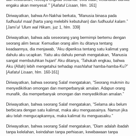
engaku akan menyesal.’” [
Aafatul Lisaan
, hlm. 161]
Diriwayatkan, bahwa An-Nakhai berkata, “Manusia binasa pada
fudhuulul maal
(harta yang melebihi kebutuhan) dan
fudhuulul kalam
.”
[
Jami’ul ‘Ulum wal Hikam
, juz 1, hlm. 339]
Diriwayatkan, bahwa ada seseorang yang bermimpi bertemu dengan
seorang alim besar. Kemudian orang alim itu ditanya tentang
keadaannya, dia menjawab, “Aku diperiksa tentang satu kalimat yang
dahulu aku ucapkan. Yaitu aku dahulu pernah mengatakan, ‘Manusia
sangat membutuhkan hujan!’ Aku ditanya, ‘Tahukah engkau, bahwa
Aku (Allah) lebih mengetahui terhadap
mashlahat
hamba-hamba-Ku?”
[
Aafatul Lisaan
, hlm. 160-161]
Diriwayatkan, bahwa seorang Salaf mengatakan, “Seorang mukmin itu
menyedikitkan omongan dan memperbanyak amalan. Adapun orang
munafik, dia memperbanyak omongan dan menyedikitkan amalan.”
Diriwayatkan, bahwa seorang Salaf mengatakan, “Selama aku belum
berbicara dengan satu kalimat, maka aku menguasainya. Namun jika
aku telah mengucapkannya, maka kalimat itu menguasaiku.”
Diriwayatkan, bahwa seorang Salaf mengatakan, “Diam adalah ibadah
tanpa kelelahan, keindahan tanpa perhiasan, kewibawaan tanpa