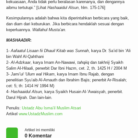
kekuasaan, Anda tidak perlu beralasan karenanya, dan dengannya
aibmu tertutupi.” [Lihat
Hashaaidul Alsun
, hlm. 175-176]
Kesimpulannya adalah bahwa kita diperintahkan berbicara yang baik,
dan diam dari keburukan. Jika berbicara hendaklah sesuai dengan
keperluannya.
Wallahul Musta’an
.
MASHAADIR
:
1-
Aafaatul Lisaan fii Dhauil Kitab was Sunnah
, karya Dr. Sa’id bin ‘Ali
bin Wahf Al-Qahthani
2-
Al-Adzkaar
, karya Imam An-Nawawi,
tahqiiq
dan
takhriij
Syaikh
Salim Al-Hilaali, penerbit Dar Ibni Hazm, cet. 2, th. 1425 H / 2004 M
3-
Jami’ul ‘Ulum wal Hikam
, karya Imam Ibnu Rajab, dengan
penelitian Syu’aib Al-Arnauth dan Ibrahim Bajis; penerbit Ar-Risalah;
cet: 5; th: 1414 H/ 1994 M)
4-
Hashaaidul Alsun,
karya Syaikh Husain Al-’Awaisyah, penerbit.
Darul Hijrah. Dan lain-lain.
Penulis:
Ustadz Abu Isma’il Muslim Atsari
Artikel
www.UstadzMuslim.com
Artikel ini memiliki
0 Komentar