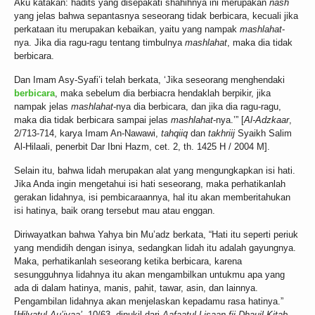
Aku katakan: hadits yang disepakati shahihnya ini merupakan
nash
yang jelas bahwa sepantasnya seseorang tidak berbicara, kecuali jika
perkataan itu merupakan kebaikan, yaitu yang nampak
mashlahat
-
nya. Jika dia ragu-ragu tentang timbulnya
mashlahat
, maka dia tidak
berbicara.
Dan Imam Asy-Syafi’i telah berkata, ‘Jika seseorang menghendaki
berbicara
, maka sebelum dia berbiacra hendaklah berpikir, jika
nampak jelas
mashlahat
-nya dia berbicara, dan jika dia ragu-ragu,
maka dia tidak berbicara sampai jelas
mashlahat
-nya.’” [
Al-Adzkaar
,
2/713-714, karya Imam An-Nawawi,
tahqiiq
dan
takhriij
Syaikh Salim
Al-Hilaali, penerbit Dar Ibni Hazm, cet. 2, th. 1425 H / 2004 M].
Selain itu, bahwa lidah merupakan alat yang mengungkapkan isi hati.
Jika Anda ingin mengetahui isi hati seseorang, maka perhatikanlah
gerakan lidahnya, isi pembicaraannya, hal itu akan memberitahukan
isi hatinya, baik orang tersebut mau atau enggan.
Diriwayatkan bahwa Yahya bin Mu’adz berkata, “Hati itu seperti periuk
yang mendidih dengan isinya, sedangkan lidah itu adalah gayungnya.
Maka, perhatikanlah seseorang ketika berbicara, karena
sesungguhnya lidahnya itu akan mengambilkan untukmu apa yang
ada di dalam hatinya, manis, pahit, tawar, asin, dan lainnya.
Pengambilan lidahnya akan menjelaskan kepadamu rasa hatinya.”
[
Hilyatul Au’iyaa’
, 10/63, dinukil dari
Aafaatul Lisaan fii Dhauil Kitab