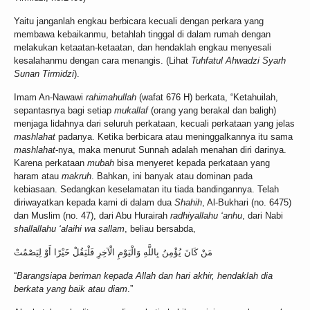
Yaitu janganlah engkau berbicara kecuali dengan perkara yang
membawa kebaikanmu, betahlah tinggal di dalam rumah dengan
melakukan ketaatan-ketaatan, dan hendaklah engkau menyesali
kesalahanmu dengan cara menangis. (Lihat
Tuhfatul Ahwadzi Syarh
Sunan Tirmidzi
).
Imam An-Nawawi
rahimahullah
(wafat 676 H) berkata, “Ketahuilah,
sepantasnya bagi setiap
mukallaf
(orang yang berakal dan baligh)
menjaga lidahnya dari seluruh perkataan, kecuali perkataan yang jelas
mashlahat
padanya. Ketika berbicara atau meninggalkannya itu sama
mashlahat
-nya, maka menurut Sunnah adalah menahan diri darinya.
Karena perkataan
mubah
bisa menyeret kepada perkataan yang
haram atau
makruh
. Bahkan, ini banyak atau dominan pada
kebiasaan. Sedangkan keselamatan itu tiada bandingannya. Telah
diriwayatkan kepada kami di dalam dua
Shahih
, Al-Bukhari (no. 6475)
dan Muslim (no. 47), dari Abu Hurairah
radhiyallahu ‘anhu
, dari Nabi
shallallahu ‘alaihi wa sallam
, beliau bersabda,
مَنْ كَانَ يُؤْمِنُ بِاللَّهِ وَالْيَوْمِ الْآخِرِ فَلْيَقُلْ خَيْرًا أَوْ لِيَصْمُتْ
“
Barangsiapa beriman kepada Allah dan hari akhir, hendaklah dia
berkata yang baik atau diam
.”