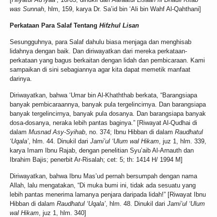
was Sunnah
, hlm, 159, karya Dr. Sa’id bin ‘Ali bin Wahf Al-Qahthani]
Perkataan Para Salaf Tentang
Hifzhul Lisan
Sesungguhnya, para Salaf dahulu biasa menjaga dan menghisab
lidahnya dengan baik. Dan diriwayatkan dari mereka perkataan-
perkataan yang bagus berkaitan dengan lidah dan pembicaraan. Kami
sampaikan di sini sebagiannya agar kita dapat memetik manfaat
darinya.
Diriwayatkan, bahwa ‘Umar bin Al-Khaththab berkata, “Barangsiapa
banyak pembicaraannya, banyak pula tergelincirnya. Dan barangsiapa
banyak tergelincirnya, banyak pula dosanya. Dan barangsiapa banyak
dosa-dosanya, neraka lebih pantas baginya.” [Riwayat Al-Qudhai di
dalam
Musnad Asy-Syihab
, no. 374; Ibnu Hibban di dalam
Raudhatul
‘Uqala’
, hlm. 44. Dinukil dari
Jami’ul ‘Ulum wal Hikam
, juz 1, hlm. 339,
karya Imam Ibnu Rajab, dengan penelitian Syu’aib Al-Arnauth dan
Ibrahim Bajis; penerbit Ar-Risalah; cet: 5; th: 1414 H/ 1994 M]
Diriwayatkan, bahwa Ibnu Mas’ud pernah bersumpah dengan nama
Allah, lalu mengatakan, “Di muka bumi ini, tidak ada sesuatu yang
lebih pantas menerima lamanya penjara daripada lidah!” [Riwayat Ibnu
Hibban di dalam
Raudhatul ‘Uqala’
, hlm. 48. Dinukil dari
Jami’ul ‘Ulum
wal Hikam
, juz 1, hlm. 340]