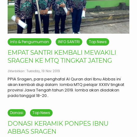
Info & Pengumuman
INFO SANTRI
Top News
EMPAT SANTRI KEMBALI MEWAKILI
SRAGEN KE MTQ TINGKAT JATENG
Diterbitkan
: Tuesday, 19 Nov 2019
PPIA Sragen, para penghafal Al Quran dari Ibnu Abbas ini
akan kembali diuji dalam lomba MTQ pelajar XXXIV tingkat
provinsi Jawa Tengah tahun 2019. lomba akan diadakan
pada tanggal 18-20..
Donasi
Top News
DONASI KERAMIK PONPES IBNU
ABBAS SRAGEN