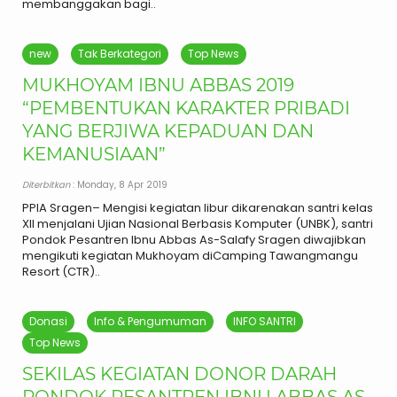
membanggakan bagi..
new
Tak Berkategori
Top News
MUKHOYAM IBNU ABBAS 2019
“PEMBENTUKAN KARAKTER PRIBADI
YANG BERJIWA KEPADUAN DAN
KEMANUSIAAN”
Diterbitkan
: Monday, 8 Apr 2019
PPIA Sragen– Mengisi kegiatan libur dikarenakan santri kelas
XII menjalani Ujian Nasional Berbasis Komputer (UNBK), santri
Pondok Pesantren Ibnu Abbas As-Salafy Sragen diwajibkan
mengikuti kegiatan Mukhoyam diCamping Tawangmangu
Resort (CTR)..
Donasi
Info & Pengumuman
INFO SANTRI
Top News
SEKILAS KEGIATAN DONOR DARAH
PONDOK PESANTREN IBNU ABBAS AS