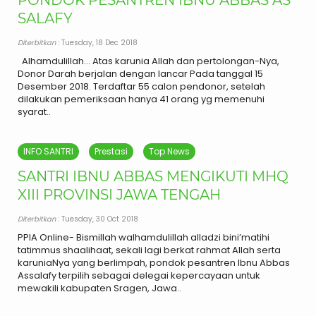
SALAFY
Diterbitkan
: Tuesday, 18 Dec 2018
Alhamdulillah… Atas karunia Allah dan pertolongan-Nya,
Donor Darah berjalan dengan lancar Pada tanggal 15
Desember 2018. Terdaftar 55 calon pendonor, setelah
dilakukan pemeriksaan hanya 41 orang yg memenuhi
syarat..
INFO SANTRI
Prestasi
Top News
SANTRI IBNU ABBAS MENGIKUTI MHQ
XIII PROVINSI JAWA TENGAH
Diterbitkan
: Tuesday, 30 Oct 2018
PPIA Online- Bismillah walhamdulillah alladzi bini’matihi
tatimmus shaalihaat, sekali lagi berkat rahmat Allah serta
karuniaNya yang berlimpah, pondok pesantren Ibnu Abbas
Assalafy terpilih sebagai delegai kepercayaan untuk
mewakili kabupaten Sragen, Jawa..