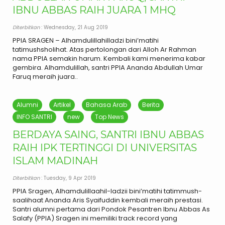
IBNU ABBAS RAIH JUARA 1 MHQ
Diterbitkan
: Wednesday, 21 Aug 2019
PPIA SRAGEN – Alhamdulillahilladzi bini’matihi
tatimushsholihat. Atas pertolongan dari Alloh Ar Rahman
nama PPIA semakin harum. Kembali kami menerima kabar
gembira. Alhamdulillah, santri PPIA Ananda Abdullah Umar
Faruq meraih juara..
Alumni
Artikel
Bahasa Arab
Berita
INFO SANTRI
new
Top News
BERDAYA SAING, SANTRI IBNU ABBAS
RAIH IPK TERTINGGI DI UNIVERSITAS
ISLAM MADINAH
Diterbitkan
: Tuesday, 9 Apr 2019
PPIA Sragen, Alhamdulillaahil-ladzii bini’matihi tatimmush-
saalihaat Ananda Aris Syaifuddin kembali meraih prestasi.
Santri alumni pertama dari Pondok Pesantren Ibnu Abbas As
Salafy (PPIA) Sragen ini memiliki track record yang