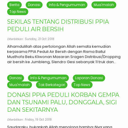
Berita
Donasi
Info & Pengumuman
Mua'malah
Top News
SEKILAS TENTANG DISTRIBUSI PPIA
PEDULI AIR BERSIH
Diterbitkan
: Sunday, 21 Oct 2018
Alhamdulillah atas pertolongan Allah semata kemudian
kerjasama PPIA Peduli Air Bersih dengan Risma Baitul
Musthofa Beku Kliwonan Masaran Sragen Distribusi/Dropping
air bersih ke Jumbleng, Slendro Gesi sebanyak 11 truk dan..
Donasi
Info & Pengumuman
Laporan Donasi
Mua'malah
Tak Berkategori
Top News
DONASI PPIA PEDULI KORBAN GEMPA
DAN TSUNAMI PALU, DONGGALA, SIGI
DAN SEKITARNYA
Diterbitkan
: Friday, 19 Oct 2018
Saudaraku, bukankah Allah menolong hamba-Nya yang