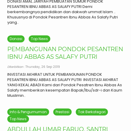
DONASI AMAL JARIYAH PEMBUATAN SUMUR PONDOK
PESANTREN IBNU ABBAS AS SALAFY PUTRI Demi
berkembangnya pendidikan dan dakwah ummat Islam ..
Khususnya di Pondok Pesantren Ibnu Abbas As Salafy Putri
yang..
Donasi
Top News
PEMBANGUNAN PONDOK PESANTREN
IBNU ABBAS AS SALAFY PUTRI
Diterbitkan
: Thursday, 26 Sep 2019
INVESTASI AKHIRAT UNTUK PEMBANGUNAN PONDOK
PESANTREN IBNU ABBAS AS SALAFY PUTRI INVESTASI AKHIRAT
YANG KEKAL ABADI Kami dari Pondok Pesatren Ibnu Abbas As
Salafy memberikan kesempatan Bapak/Ibu/sdr-i dan Kaum
Muslimin..
Info & Pengumuman
Prestasi
Tak Berkategori
Top News
ABDULLAH UMAR FARUQ, SANTRI