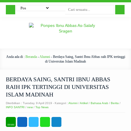
Anda ada di :
Beranda
-
Alumni
-
Berdaya Saing, Santri Ibnu Abbas raih IPK tertinggi
di Universitas Islam Madinah
BERDAYA SAING, SANTRI IBNU ABBAS
RAIH IPK TERTINGGI DI UNIVERSITAS
ISLAM MADINAH
Diterbitkan :
Tuesday, 9 April 2019
- Kategori :
Alumni
/
Artikel
/
Bahasa Arab
/
Berita
/
INFO SANTRI
/
new
/
Top News