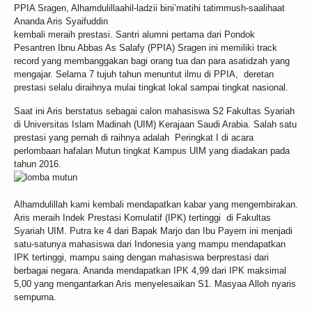
PPIA Sragen, Alhamdulillaahil-ladzii bini’matihi tatimmush-saalihaat
Ananda Aris Syaifuddin
kembali meraih prestasi. Santri alumni pertama dari Pondok
Pesantren Ibnu Abbas As Salafy (PPIA) Sragen ini memiliki track
record yang membanggakan bagi orang tua dan para asatidzah yang
mengajar. Selama 7 tujuh tahun menuntut ilmu di PPIA, deretan
prestasi selalu diraihnya mulai tingkat lokal sampai tingkat nasional.
Saat ini Aris berstatus sebagai calon mahasiswa S2 Fakultas Syariah
di Universitas Islam Madinah (UIM) Kerajaan Saudi Arabia. Salah satu
prestasi yang pernah di raihnya adalah Peringkat I di acara
perlombaan hafalan Mutun tingkat Kampus UIM yang diadakan pada
tahun 2016.
Alhamdulillah kami kembali mendapatkan kabar yang mengembirakan.
Aris meraih Indek Prestasi Komulatif (IPK) tertinggi di Fakultas
Syariah UIM. Putra ke 4 dari Bapak Marjo dan Ibu Payem ini menjadi
satu-satunya mahasiswa dari Indonesia yang mampu mendapatkan
IPK tertinggi, mampu saing dengan mahasiswa berprestasi dari
berbagai negara. Ananda mendapatkan IPK 4,99 dari IPK maksimal
5,00 yang mengantarkan Aris menyelesaikan S1. Masyaa Alloh nyaris
sempurna.