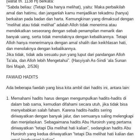
(wafat th. 1138 H) berkata:
“Sabda beliau: (Tetapi Dia hanya melihat), yaitu: Maka perbaikilah
amal dan hatimu, dan janganlah kamu menjadikan tekadmu (hanya)
berkaitan pada badan dan harta. Kemungkinan yang dimaksud dengan
“melihat atau tidak melihat” adalah Alloh tidak menerima atau
mendekatkan seseorang dengan sebab penampilan menarik dan
banyak uang, serta tidak menolaknya dengan kebalikannya. Tetapi
Alloh hanya menerimanya dengan amal shalih dan keikhlasan hati,
dan menolaknya dengan kebalikannya.
Jika tidak, tidak ada sesuatu pun yang luput dari pandangan Alloh
Ta’ala, dan Alloh lebih Mengetahui”. (Hasyiyah As-Sindi ‘ala Sunan
Ibni Majah, 2/536)
FAWAID HADITS
Ada beberapa faedah yang bisa kita ambil dari hadits ini, antara lain:
Memahami hadits harus dengan mengumpulkan hadits-hadits di
dalam bab sama, kemudian difahami secara utuh, jika tidak bisa
menyebabkan salah faham. Karena hadits-hadits sering
diriwayatkan dengan banyak jalur, dan semuanya saling melengkapi
dan menjelaskan. Sebagaimana hadits Abu Huroiroh yang pertama
diriwayatkan “tetapi Dia melihat hati kalian”, sedangkan hadits Abu
Huroiroh yang kedua diriwayatkan “tetapi Dia melihat hati kalian dan
amal (perbuatan) kalian”.