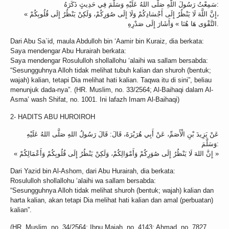
سَمِعْتُ رَسُولَ اللَّهِ صَلَّى اللهُ عَلَيْهِ وَسَلَّمَ فِي حَدِيثٍ ذَكَرَهُ:
« إِنَّ اللَّهَ لَا يَنْظُرُ إِلَى أَجْسَادِكُمْ وَلَا إِلَى صُوَرِكُمْ، وَلَكِنْ يَنْظُرُ إِلَى قُلُوبِكُمْ،
التَّقْوَى هَا هُنَا » وَأَشَارَ إِلَى صَدْرِهِ.
Dari Abu Sa`id, maula Abdulloh bin ‘Aamir bin Kuraiz, dia berkata:
Saya mendengar Abu Hurairah berkata:
Saya mendengar Rosululloh shollallohu ‘alaihi wa sallam bersabda:
“Sesungguhnya Alloh tidak melihat tubuh kalian dan shuroh (bentuk;
wajah) kalian, tetapi Dia melihat hati kalian. Taqwa itu di sini”, beliau
menunjuk dada-nya”. (HR. Muslim, no. 33/2564; Al-Baihaqi dalam Al-
Asma’ wash Shifat, no. 1001. Ini lafazh Imam Al-Baihaqi)
2- HADITS ABU HUROIROH
عَنْ يَزِيدَ بْنِ الْأَصَمِّ، عَنْ أَبِي هُرَيْرَةَ، قَالَ: قَالَ رَسُولُ اللهِ صَلَّى اللهُ عَلَيْهِ
وَسَلَّمَ:
« إِنَّ اللهَ لَا يَنْظُرُ إِلَى صُوَرِكُمْ وَأَمْوَالِكُمْ، وَلَكِنْ يَنْظُرُ إِلَى قُلُوبِكُمْ وَأَعْمَالِكُمْ »
Dari Yazid bin Al-Ashom, dari Abu Hurairah, dia berkata:
Rosululloh shollallohu ‘alaihi wa sallam bersabda:
“Sesungguhnya Alloh tidak melihat shuroh (bentuk; wajah) kalian dan
harta kalian, akan tetapi Dia melihat hati kalian dan amal (perbuatan)
kalian”.
(HR. Muslim, no. 34/2564; Ibnu Majah, no. 4143; Ahmad, no. 7827,