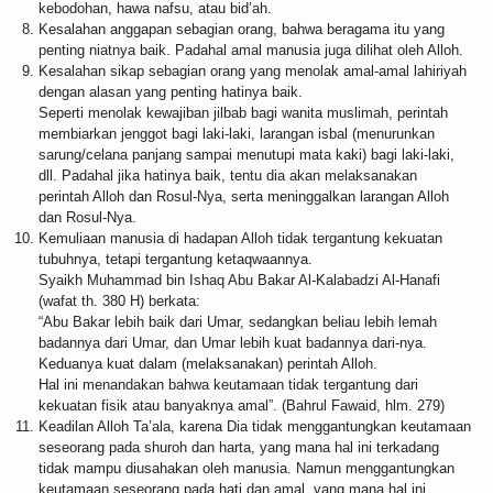
kebodohan, hawa nafsu, atau bid’ah.
Kesalahan anggapan sebagian orang, bahwa beragama itu yang
penting niatnya baik. Padahal amal manusia juga dilihat oleh Alloh.
Kesalahan sikap sebagian orang yang menolak amal-amal lahiriyah
dengan alasan yang penting hatinya baik.
Seperti menolak kewajiban jilbab bagi wanita muslimah, perintah
membiarkan jenggot bagi laki-laki, larangan isbal (menurunkan
sarung/celana panjang sampai menutupi mata kaki) bagi laki-laki,
dll. Padahal jika hatinya baik, tentu dia akan melaksanakan
perintah Alloh dan Rosul-Nya, serta meninggalkan larangan Alloh
dan Rosul-Nya.
Kemuliaan manusia di hadapan Alloh tidak tergantung kekuatan
tubuhnya, tetapi tergantung ketaqwaannya.
Syaikh Muhammad bin Ishaq Abu Bakar Al-Kalabadzi Al-Hanafi
(wafat th. 380 H) berkata:
“Abu Bakar lebih baik dari Umar, sedangkan beliau lebih lemah
badannya dari Umar, dan Umar lebih kuat badannya dari-nya.
Keduanya kuat dalam (melaksanakan) perintah Alloh.
Hal ini menandakan bahwa keutamaan tidak tergantung dari
kekuatan fisik atau banyaknya amal”. (Bahrul Fawaid, hlm. 279)
Keadilan Alloh Ta’ala, karena Dia tidak menggantungkan keutamaan
seseorang pada shuroh dan harta, yang mana hal ini terkadang
tidak mampu diusahakan oleh manusia. Namun menggantungkan
keutamaan seseorang pada hati dan amal, yang mana hal ini