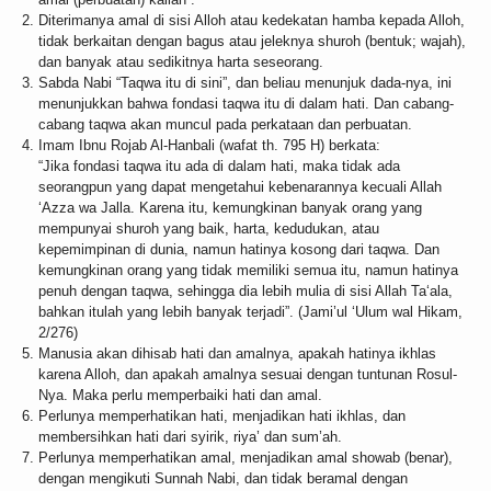
Diterimanya amal di sisi Alloh atau kedekatan hamba kepada Alloh,
tidak berkaitan dengan bagus atau jeleknya shuroh (bentuk; wajah),
dan banyak atau sedikitnya harta seseorang.
Sabda Nabi “Taqwa itu di sini”, dan beliau menunjuk dada-nya, ini
menunjukkan bahwa fondasi taqwa itu di dalam hati. Dan cabang-
cabang taqwa akan muncul pada perkataan dan perbuatan.
Imam Ibnu Rojab Al-Hanbali (wafat th. 795 H) berkata:
“Jika fondasi taqwa itu ada di dalam hati, maka tidak ada
seorangpun yang dapat mengetahui kebenarannya kecuali Allah
‘Azza wa Jalla. Karena itu, kemungkinan banyak orang yang
mempunyai shuroh yang baik, harta, kedudukan, atau
kepemimpinan di dunia, namun hatinya kosong dari taqwa. Dan
kemungkinan orang yang tidak memiliki semua itu, namun hatinya
penuh dengan taqwa, sehingga dia lebih mulia di sisi Allah Ta‘ala,
bahkan itulah yang lebih banyak terjadi”. (Jami’ul ‘Ulum wal Hikam,
2/276)
Manusia akan dihisab hati dan amalnya, apakah hatinya ikhlas
karena Alloh, dan apakah amalnya sesuai dengan tuntunan Rosul-
Nya. Maka perlu memperbaiki hati dan amal.
Perlunya memperhatikan hati, menjadikan hati ikhlas, dan
membersihkan hati dari syirik, riya’ dan sum’ah.
Perlunya memperhatikan amal, menjadikan amal showab (benar),
dengan mengikuti Sunnah Nabi, dan tidak beramal dengan