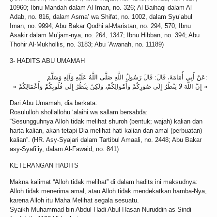
10960; Ibnu Mandah dalam Al-Iman, no. 326; Al-Baihaqi dalam Al-
Adab, no. 816, dalam Asma’ wa Shifat, no. 1002, dalam Syu’abul
Iman, no. 9994; Abu Bakar Qodhi al-Maristan, no. 294, 570; Ibnu
Asakir dalam Mu’jam-nya, no. 264, 1347; Ibnu Hibban, no. 394; Abu
Thohir Al-Mukhollis, no. 3183; Abu ‘Awanah, no. 11189)
3- HADITS ABU UMAMAH
عَنْ أَبِي أُمَامَةَ، قَالَ: قَالَ رَسُولُ اللَّهِ صَلَّى اللَّهُ عَلَيْهِ وَآلِهِ وَسَلَّمَ:
« إِنَّ اللَّهَ لَا يَنْظُرُ إِلَى صُوَرِكُمْ وَأَمْوَالِكُمْ، وَلَكِنْ يَنْظُرُ إِلَى قُلُوبِكُمْ وَأَعْمَالِكُمْ »
Dari Abu Umamah, dia berkata:
Rosululloh shollallohu ‘alaihi wa sallam bersabda:
“Sesungguhnya Alloh tidak melihat shuroh (bentuk; wajah) kalian dan
harta kalian, akan tetapi Dia melihat hati kalian dan amal (perbuatan)
kalian”. (HR. Asy-Syajari dalam Tartibul Amaali, no. 2448; Abu Bakar
asy-Syafi’iy, dalam Al-Fawaid, no. 841)
KETERANGAN HADITS
Makna kalimat “Alloh tidak melihat” di dalam hadits ini maksudnya:
Alloh tidak menerima amal, atau Alloh tidak mendekatkan hamba-Nya,
karena Alloh itu Maha Melihat segala sesuatu.
Syaikh Muhammad bin Abdul Hadi Abul Hasan Nuruddin as-Sindi