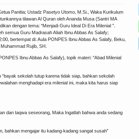
Ketua Panitia; Ustadz Pasetyo Utomo, M.Si., Waka Kurikulum
antunkannya tilawan Al Quran oleh Ananda Musa (Santri MA
ikan dengan tema: “Menjadi Guru Ideal Di Era Milenial ″.
oleh semua Guru Madrasah Aliah Ibnu Abbas As Salafy;
12:00, bertempat di: Aula PONPES Ibnu Abbas As Salafy, Beku,
z Muhammad Rujib, SH.
PONPES Ibnu Abbas As Salafy), topik materi: “Abad Milenial
bayak sekolah tutup karena tidak siap, bahkan sekolah
walahan menghadapi era milenial ini, maka kita harus siap
 iman dan taqwa seseorang, Maka Ingatlah bahwa anda sedang
an, bahkan mengajar itu kadang-kadang sangat susah”