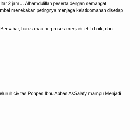
kitar 2 jam… Alhamdulillah peserta dengan semangat
kembai menekakan petingnya menjaga keistiqomahan disetiap
Bersabar, harus mau berproses menjadi lebih baik, dan
seluruh civitas Ponpes Ibnu Abbas AsSalafy mampu Menjadi