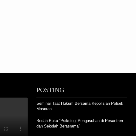
POSTING
Seminar Taat Hukum Bersama Kepolisian Polsek
Masaran
Bedah Buku “Psikologi Pengasuhan di Pesantren
dan Sekolah Berasrama”