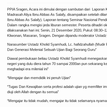
PPIA Sragen, Acara ini dimulai dengan sambutan dari Laporan 
Madrasah Aliya Ibnu Abbas As Salafy, disampaikan setelah dil
Ibnu Abbas As Salafy). Laporan tentang Seminar Nasional Pendid
Dalam rangka mengisi jeda liburan semester. Peserta dihadiri 
dilaksanakan hari ini; Senin, 21 Desember 2020, Pukul: 08:30–
Kliwonan, Masaran, Sragen. Dengan dipandu moderator Ustad
Narasumber Ustadz Kholid Syamhudi, Lc. hafidzahullah (Mudir 
Dan Generasi Melenial Sebuah Ujian Bagi Seorang Guru”
Diawal pembukaan beliau Ustadz Kholid Syamhudi menegaskan “
negeri yang dulu diera tahun 70 sampai 2000an pun sekarang ke
meghadapi era milenial ini”
“Mengajar dan memdidik ini penuh Ujian”
“Tugas Dan Kewajiban serta profesi adalah ujian yg memfilter
diuji oleh Allah dengan itu semua”
“Mengajar itu tidak mudah, mengajar itu tidak selamanya nyam