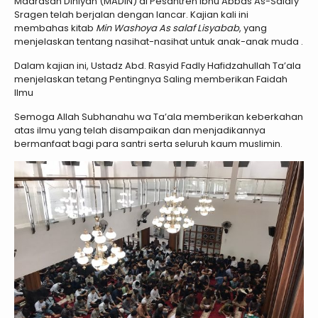
Madrasah Diniyah (MADIN) di Pesantren Ibnu Abbas As-Salafy
Sragen telah berjalan dengan lancar. Kajian kali ini
membahas kitab
Min Washoya As salaf Lisyabab
, yang
menjelaskan tentang nasihat-nasihat untuk anak-anak muda .
Dalam kajian ini, Ustadz Abd. Rasyid Fadly Hafidzahullah Ta’ala
menjelaskan tetang Pentingnya Saling memberikan Faidah
Ilmu
Semoga Allah Subhanahu wa Ta’ala memberikan keberkahan
atas ilmu yang telah disampaikan dan menjadikannya
bermanfaat bagi para santri serta seluruh kaum muslimin.