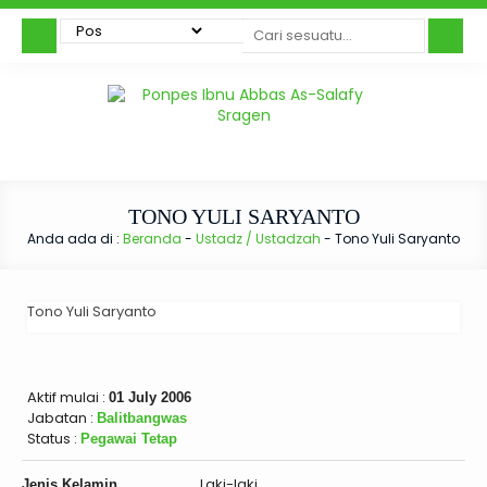
TONO YULI SARYANTO
Anda ada di :
Beranda
-
Ustadz / Ustadzah
-
Tono Yuli Saryanto
Tono Yuli Saryanto
Aktif mulai :
01 July 2006
Jabatan :
Balitbangwas
Status :
Pegawai Tetap
Laki-laki
Jenis Kelamin