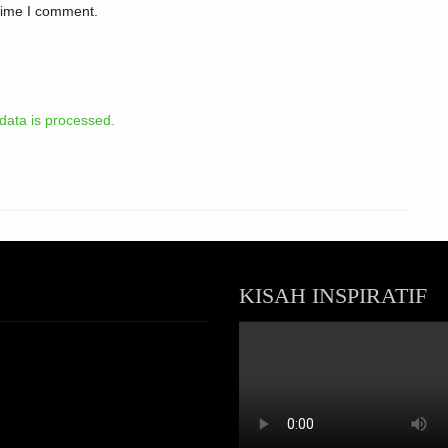
 time I comment.
ata is processed.
KISAH INSPIRATIF