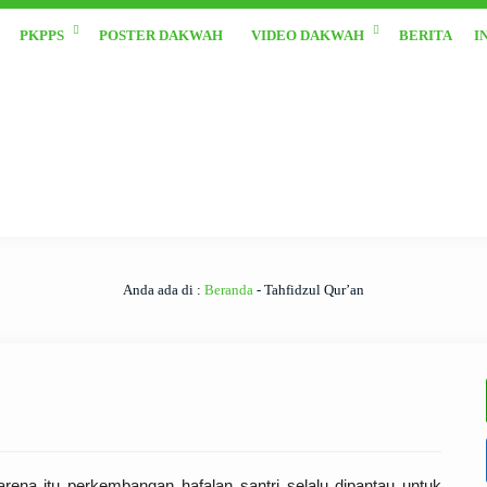
PKPPS
POSTER DAKWAH
VIDEO DAKWAH
BERITA
I
Anda ada di :
Beranda
-
Tahfidzul Qur’an
rena itu perkembangan hafalan santri selalu dipantau untuk