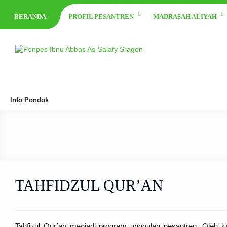
BERANDA
PROFIL PESANTREN
MADRASAH ALIYAH
Info Pondok
TAHFIDZUL QUR’AN
Tahfizul Qur’an menjadi program unggulan pesantren. Oleh ka