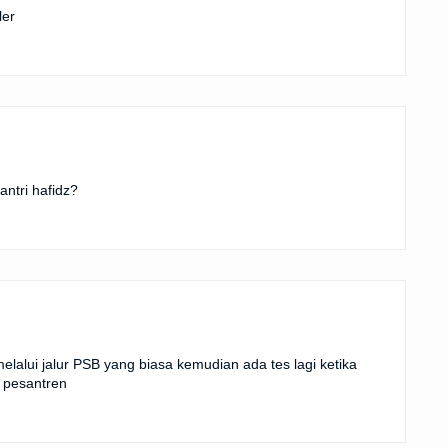
ler
ntri hafidz?
melalui jalur PSB yang biasa kemudian ada tes lagi ketika
i pesantren