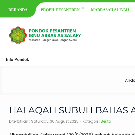
BERANDA
PROFIL PESANTREN
MADRASAH ALIYAH
Info Pondok
Anda
HALAQAH SUBUH BAHAS A
Diterbitkan :
Saturday, 30 August 2025
- Kategori :
Berita
Alhamdulillah, Sabtu pagi (30/8/2025) seluruh halaqah 