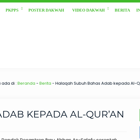
PKPPS
POSTER DAKWAH
VIDEO DAKWAH
BERITA
I
 ada di :
Beranda
-
Berita
-
Halaqah Subuh Bahas Adab kepada Al-Q
DAB KEPADA AL-QUR’AN
di Pondok Pesantren Ibnu Abbas As-Salafy serentak