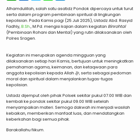
Alhamdulillah, salah satu asatidz Pondok dipercaya untuk turut
serta dalam program pembinaan spiritual di lingkungan
kepolisian. Pada Kamis pagi (25 Juli 2025), Ustadz Abd. Rasyid
Fadhly,
B.Sh
., M.Pd. mengisi kajian dalam kegiatan
Binrohtal
(Pembinaan Rohani dan Mental) yang rutin dilaksanakan oleh
Polres Sragen.
Kegiatan ini merupakan agenda mingguan yang
dilaksanakan setiap hari Kamis, bertujuan untuk meningkatkan
pemahaman agama, keimanan, dan ketaqwaan para
anggota kepolisian kepada Allah ﷻ, serta sebagai pedoman
moral dan spiritual dalam menjalankan tugas-tugas
kepolisian.
Ustadz dijemput oleh pihak Polsek sekitar pukul 07.00 WIB dan
kembali ke pondok sekitar pukul 09.00 WIB setelah
menyampaikan materi. Semoga dakwah ini menjadi wasilah
kebaikan, memberikan manfaat luas, dan mendatangkan
keberkahan bagi semua pihak.
Barakallahu fiikum.