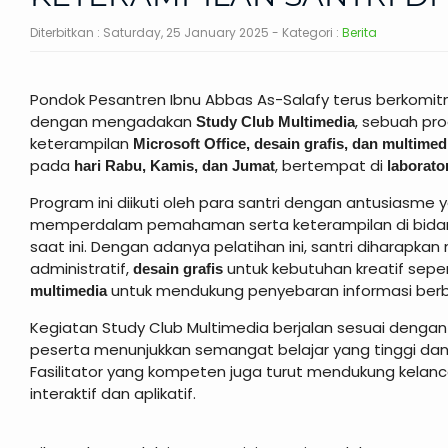
Diterbitkan :
Saturday, 25 January 2025
- Kategori :
Berita
Pondok Pesantren Ibnu Abbas As-Salafy terus berkomit
dengan mengadakan
, sebuah pr
Study Club Multimedia
keterampilan
Microsoft Office, desain grafis, dan multimed
pada
, bertempat di
hari Rabu, Kamis, dan Jumat
laborat
Program ini diikuti oleh para santri dengan antusiasm
memperdalam pemahaman serta keterampilan di bidang 
saat ini. Dengan adanya pelatihan ini, santri diharap
administratif,
untuk kebutuhan kreatif sep
desain grafis
untuk mendukung penyebaran informasi berbas
multimedia
Kegiatan Study Club Multimedia berjalan sesuai dengan
peserta menunjukkan semangat belajar yang tinggi dan a
Fasilitator yang kompeten juga turut mendukung kela
interaktif dan aplikatif.