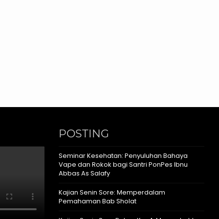
POSTING
Seminar Kesehatan: Penyuluhan Bahaya
Vape dan Rokok bagi Santri PonPes Ibnu
Abbas As Salafy
Kajian Senin Sore: Memperdalam
Pemahaman Bab Sholat