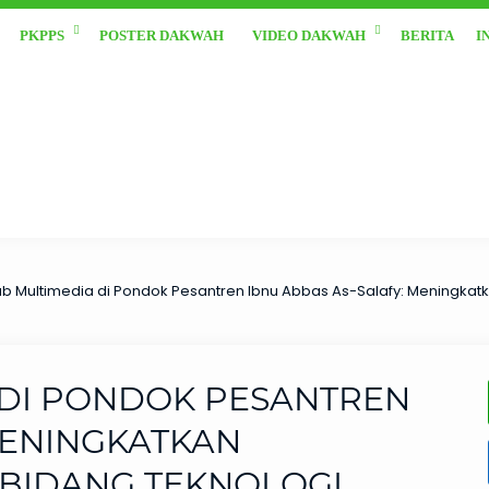
PKPPS
POSTER DAKWAH
VIDEO DAKWAH
BERITA
I
ub Multimedia di Pondok Pesantren Ibnu Abbas As-Salafy: Meningkatk
 DI PONDOK PESANTREN
MENINGKATKAN
 BIDANG TEKNOLOGI