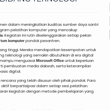
men dalam meningkatkan kualitas sumber daya santri
ogram pelatihan komputer yang mencakup
. Kegiatan ini rutin diselenggarakan setiap pekan
ia
pondok pesantren.
orium komputer
e yang tinggi. Mereka mendapatkan kesempatan untuk
teknologi yang semakin dibutuhkan di era digital
kan mampu menguasai
untuk keperluan
Microsoft Office
erti pembuatan media dakwah, serta keterampilan
is digital.
 rencana yang telah disusun oleh pihak pondok. Para
ktif berpartisipasi dalam setiap sesi pelatihan.
ncaran kegiatan dengan metode pembelajaran yang