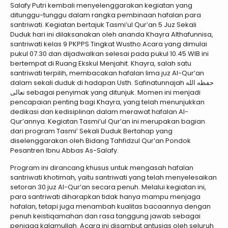
Salafy Putri kembali menyelenggarakan kegiatan yang
ditunggu-tunggu dalam rangka pembinaan hafalan para
santriwati. Kegiatan bertajuk Tasmi’ul Qur’an 5 Juz Sekali
Duduk hari ini dilaksanakan oleh ananda Khayra Althafunnisa,
santriwati kelas 9 PKPPS Tingkat Wustho.Acara yang dimulai
pukul 07.30 dan dijadwalkan selesai pada pukul 10.45 WIB ini
bertempat di Ruang Ekskul Menjahit. Khayra, salah satu
santriwati terpilih, membacakan hafalan lima juz Al-Qur’an
dalam sekali duduk di hadapan Usth. Safinatunnajah حفظه الله
تعالى sebagai penyimak yang ditunjuk. Momen ini menjadi
pencapaian penting bagi Khayra, yang telah menunjukkan
dedikasi dan kedisiplinan dalam merawat hafalan Al-
Qur’annya. Kegiatan Tasmi’ul Qur’an ini merupakan bagian
dari program Tasmi’ Sekali Duduk Bertahap yang
diselenggarakan oleh Bidang Tahfidzul Qur’an Pondok
Pesantren Ibnu Abbas As-Salafy.
Program ini dirancang khusus untuk mengasah hafalan
santriwati khotimah, yaitu santriwati yang telah menyelesaikan
setoran 30 juz Al-Qur’an secara penuh. Melalui kegiatan ini,
para santriwati diharapkan tidak hanya mampu menjaga
hafalan, tetapi juga menambah kualitas bacaannya dengan
penuh keistiqamahan dan rasa tanggung jawab sebagai
penjaga kalamullah. Acara ini disambut antusias oleh seluruh