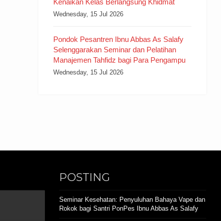
Kenaikan Kelas Berlangsung Khidmat
Wednesday, 15 Jul 2026
Pondok Pesantren Ibnu Abbas As Salafy
Selenggarakan Seminar dan Pelatihan
Manajemen Tahfidz bagi Para Pengampu
Wednesday, 15 Jul 2026
POSTING
Seminar Kesehatan: Penyuluhan Bahaya Vape dan
Rokok bagi Santri PonPes Ibnu Abbas As Salafy