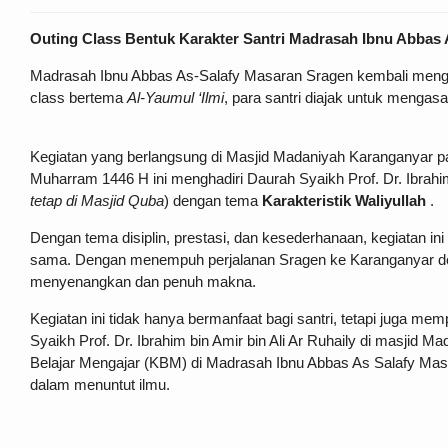
Outing Class Bentuk Karakter Santri Madrasah Ibnu Abbas 
Madrasah Ibnu Abbas As-Salafy Masaran Sragen kembali menggela
class bertema
Al-Yaumul ‘Ilmi
, para santri diajak untuk mengas
Kegiatan yang berlangsung di Masjid Madaniyah Karanganyar pa
Muharram 1446 H ini menghadiri Daurah Syaikh Prof. Dr. Ibrahim
tetap di Masjid Quba
) dengan tema
Karakteristik Waliyullah
.
Dengan tema disiplin, prestasi, dan kesederhanaan, kegiatan ini 
sama. Dengan menempuh perjalanan Sragen ke Karanganyar d
menyenangkan dan penuh makna.
Kegiatan ini tidak hanya bermanfaat bagi santri, tetapi juga mem
Syaikh Prof. Dr. Ibrahim bin Amir bin Ali Ar Ruhaily di masjid
Belajar Mengajar (KBM) di Madrasah Ibnu Abbas As Salafy Ma
dalam menuntut ilmu.