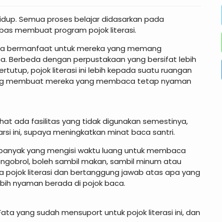
dup. Semua proses belajar didasarkan pada
as membuat program pojok literasi.
imana bermanfaat untuk mereka yang memang
. Berbeda dengan perpustakaan yang bersifat lebih
utup, pojok literasi ini lebih kepada suatu ruangan
mang membuat mereka yang membaca tetap nyaman
ihat ada fasilitas yang tidak digunakan semestinya,
rsi ini, supaya meningkatkan minat baca santri.
un banyak yang mengisi waktu luang untuk membaca
h mengobrol, boleh sambil makan, sambil minum atau
ea pojok literasi dan bertanggung jawab atas apa yang
lebih nyaman berada di pojok baca.
ta yang sudah mensuport untuk pojok literasi ini, dan