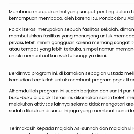
Membaca merupakan hal yang sangat penting dalam hi
kemampuan membaca. oleh karena itu, Pondok Ibnu Abb
Pojok literasi merupakan sebuah fasilitas sekolah, d
membutuhkan fasilitas yang menunjang untuk membaca
privasi, lebih minim gangguan karena memang sangat tert
atau tempat yang lebih terbuka, simpel namun me
untuk memanfaatkan waktu luangnya disini.
Berdirinya program ini, di karnakan sebagian Ustadz mel
kemudian terpikirlah untuk membuat program pojok litea
Alhamdulillah program ini sudah berjalan dan santri p
buku-buku di pojok literasi ini. dikarnakan santri bole
melakukan aktivitas lainnya selama tidak mengotori ar
sudah dilakukan di sana. Ini juga yang membuat santri 
Terimakasih kepada majalah As-sunnah dan majalah El Fa