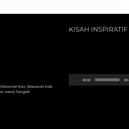
KISAH INSPIRATIF
Video
Player
00:00
09:
 Kliwonan Kec. Masaran Kab.
nsi Jawa Tengah