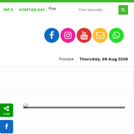
INFO
KONTAK KAMI
Pondok pesantren ibnu abbas sragen 
Thursday, 06 Aug 2026