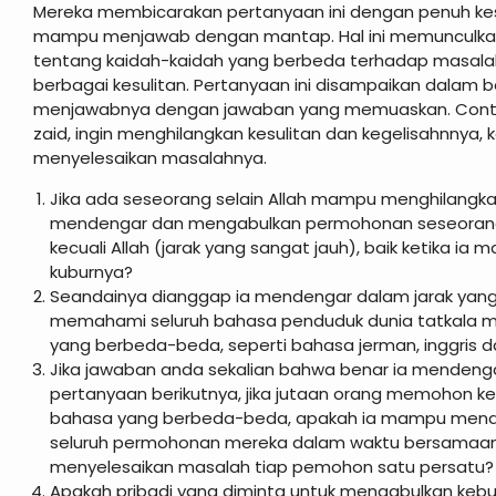
Mereka membicarakan pertanyaan ini dengan penuh kes
mampu menjawab dengan mantap. Hal ini memunculkan 
tentang kaidah-kaidah yang berbeda terhadap masal
berbagai kesulitan. Pertanyaan ini disampaikan dalam
menjawabnya dengan jawaban yang memuaskan. Contoh
zaid, ingin menghilangkan kesulitan dan kegelisahnnya,
menyelesaikan masalahnya.
Jika ada seseorang selain Allah mampu menghilangka
mendengar dan mengabulkan permohonan seseorang p
kecuali Allah (jarak yang sangat jauh), baik ketika ia
kuburnya?
Seandainya dianggap ia mendengar dalam jarak yang 
memahami seluruh bahasa penduduk dunia tatkala 
yang berbeda-beda, seperti bahasa jerman, inggris da
Jika jawaban anda sekalian bahwa benar ia mendeng
pertanyaan berikutnya, jika jutaan orang memohon
bahasa yang berbeda-beda, apakah ia mampu men
seluruh permohonan mereka dalam waktu bersamaan
menyelesaikan masalah tiap pemohon satu persatu?
Apakah pribadi yang diminta untuk mengabulkan kebu