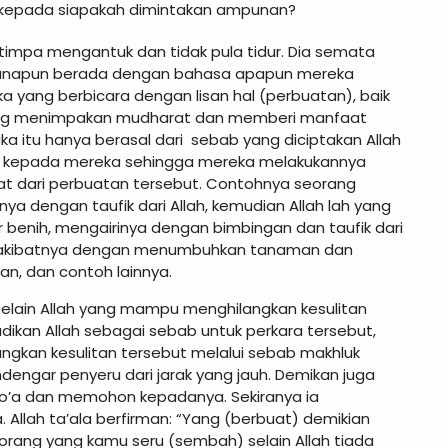
t, kepada siapakah dimintakan ampunan?
timpa mengantuk dan tidak pula tidur. Dia semata
 manapun berada dengan bahasa apapun mereka
a yang berbicara dengan lisan hal (perbuatan), baik
yang menimpakan mudharat dan memberi manfaat
ka itu hanya berasal dari sebab yang diciptakan Allah
 kepada mereka sehingga mereka melakukannya
ibat dari perbuatan tersebut. Contohnya seorang
a dengan taufik dari Allah, kemudian Allah lah yang
enih, mengairinya dengan bimbingan dan taufik dari
kan akibatnya dengan menumbuhkan tanaman dan
an, dan contoh lainnya.
 selain Allah yang mampu menghilangkan kesulitan
adikan Allah sebagai sebab untuk perkara tersebut,
angkan kesulitan tersebut melalui sebab makhluk
endengar penyeru dari jarak yang jauh. Demikan juga
o’a dan memohon kepadanya. Sekiranya ia
llah ta’ala berfirman: “Yang (berbuat) demikian
orang yang kamu seru (sembah) selain Allah tiada