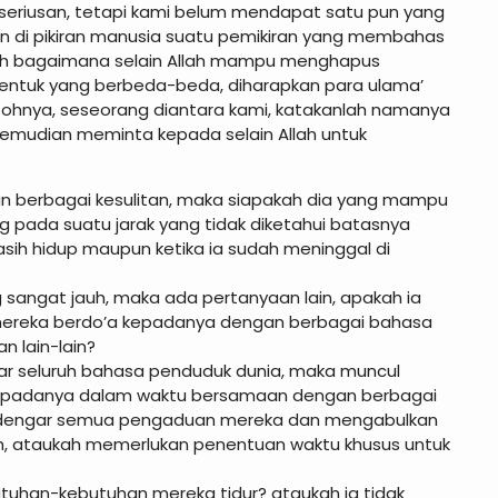
eriusan, tetapi kami belum mendapat satu pun yang
di pikiran manusia suatu pemikiran yang membahas
ah bagaimana selain Allah mampu menghapus
 bentuk yang berbeda-beda, diharapkan para ulama’
nya, seseorang diantara kami, katakanlah namanya
 kemudian meminta kepada selain Allah untuk
n berbagai kesulitan, maka siapakah dia yang mampu
ada suatu jarak yang tidak diketahui batasnya
 masih hidup maupun ketika ia sudah meninggal di
sangat jauh, maka ada pertanyaan lain, apakah ia
mereka berdo’a kepadanya dengan berbagai bahasa
n lain-lain?
ar seluruh bahasa penduduk dunia, maka muncul
 kepadanya dalam waktu bersamaan dengan berbagai
dengar semua pengaduan mereka dan mengabulkan
, ataukah memerlukan penentuan waktu khusus untuk
tuhan-kebutuhan mereka tidur? ataukah ia tidak