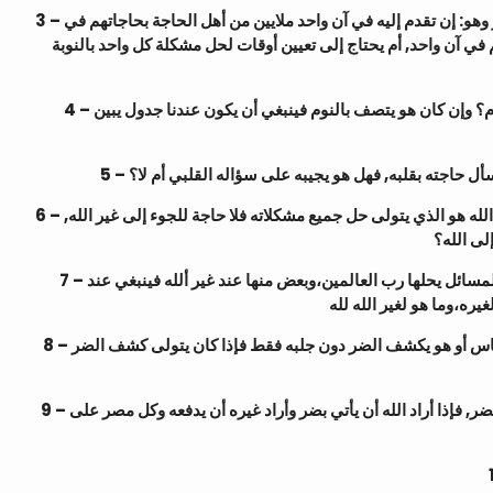
3 – ولو أجبتم بالإثبات بأنه يفهم لغات أهل الدنيا كلها فينشأ منه سؤال آخر وهو: إن تقدم إليه في آن واحد ملايين من أهل الحاجة بحاجاتهم في
ي آن واحد, أم يحتاج إلى تعيين أوقات لحل مشكلة كل واحد بالنوبة
4 – هل هذا الشخص الذي يطلبون منه حاجاتهم ينام أم لا تأخذه سنة ولا نوم؟ وإن كان هو يتصف بالنوم فينبغي أن يكون عندنا جدول يبين
5 – اجته بقلبه, فهل هو يجيبه على سؤاله القلبي أم لا؟
6 – الإنسان من المهد إلى اللحد يتعرض لمشاكل صغيرة وكبيرة،فإن كان الله هو الذي يتولى حل جميع مشكلاته فلا حاجة للجوء إلى غير الله,
لى الله؟
7 – فإن كان غير الله غير قادر على حل جميع المشكلات فيقال: إن بعض المسائل يحلها رب العالمين،وبعض منها عند غير ألله فينبغي عند
8 – هل الذي يرفع ويكشف الضر عن الناس هو يستطيع جلب الضر إلى الناس أو هو يكشف الضر دون جلبه فقط فإذا كان يتولى كشف الضر
9 – فالحاصل: لو فرضنا إن كان الله هو الذي يأتي بالضرر وغيره يكشف الضر, فإذا أراد الله أن يأتي بضر وأراد غيره أن يدفعه وكل مصر على