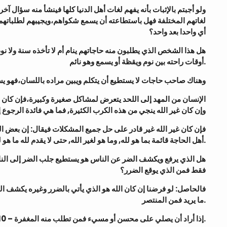
لغاتهم المختلفة فهل باستطاعته أن يسمع شكواهم،ويجيبهم لطلباتهم ف
أي واحدا بعد واحد؟
أوقات راحته بين نوم ويقظة أو يسمع وهو نائم.
وهناك صاحب حاجات لا يستطيع أن يتكلم ويبين مراده باللسان،فهو يسأل ح
وإن كان غير الله ينجي من هذه الكرب الكثيرة, فما هي فائدة الرجوع إ
أهل الحاجة قائمة بما هو لله, وما هو لغير الله, حتى لا يقدم لله ما هو لغيره،وما هو لغير الله لله.
فقط فمن الذي يوقع الضرر؟
ما يريد فمن المنتصر.
10 – إذا أراد أن يصلي على محسن أو مسيء فمن تطلب منه المغفرة.