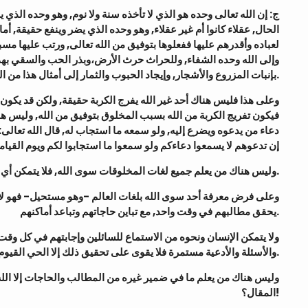
ج: إن الله تعالى وحده هو الذي لا تأخذه سنة ولا نوم, وهو وحده الذي 
الحال, عقلاء كانوا أم غير عقلاء, وهو وحده الذي يضر وينفع حقيقة, أم
لعباده وأقدرهم عليها ففعلوها بتوفيق من الله تعالى, ورتب عليها م,
وإلى الله وحده الشفاء, وللحراث حرث الأرض،وبذر الحب والسقي بهداية
بإنبات المزروع والأشجار, وإيجاد الحبوب والثمار إلى أمثال هذا من الحوادث.
فيكون تفريج الكربة من الله بسبب المخلوق بتوفيق من الله, وليس هن
دعاء من يدعوه ويضرع إليه, ولو سمعه ما استجاب له, قال الله تعالى:
إن تدعوهم لا يسمعوا دعاءكم ولو سمعوا ما استجابوا لكم ويوم القيام
2 – وليس هناك من يعلم جميع لغات المخلوقات سوى الله, فلا يتمكن أي مخلوق من سماع كل سائل ويفهم ما يقول حتى يجيبه إلى مسألته.
يحقق مطالبهم في وقت واحد, مع تباين حاجاتهم وتباعد أماكنهم.
والأسئلة والأدعية مستمرة فلا يقوى على تحقيق ذلك إلا الحي القيوم الذي لا تأخذه سنة ولا نوم.
المقال؟!