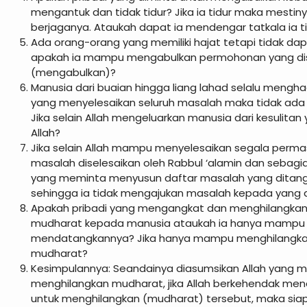
mengantuk dan tidak tidur? Jika ia tidur maka mestiny
berjaganya. Ataukah dapat ia mendengar tatkala ia t
Ada orang-orang yang memiliki hajat tetapi tidak d
apakah ia mampu mengabulkan permohonan yang di
(mengabulkan)?
Manusia dari buaian hingga liang lahad selalu mengha
yang menyelesaikan seluruh masalah maka tidak ada 
Jika selain Allah mengeluarkan manusia dari kesulita
Allah?
Jika selain Allah mampu menyelesaikan segala perm
masalah diselesaikan oleh Rabbul ‘alamin dan sebagia
yang meminta menyusun daftar masalah yang ditangan
sehingga ia tidak mengajukan masalah kepada yang di
Apakah pribadi yang mengangkat dan menghilangka
mudharat kepada manusia ataukah ia hanya mamp
mendatangkannya? Jika hanya mampu menghilangka
mudharat?
Kesimpulannya: Seandainya diasumsikan Allah yang 
menghilangkan mudharat, jika Allah berkehendak me
untuk menghilangkan (mudharat) tersebut, maka si