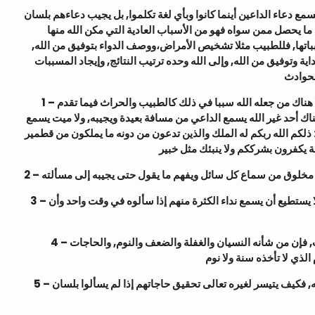
يسمع دعاء الداعين أينما كانوا وبأي لغة تكلموا, بل يجيب دعاءهم بلسان
ا ما يحصل ممن سواه فهو من الأسباب العادية التي مكن الله منها
سبباتها, فللطبيب مثلا تشخيص الأمراض،ووصف الدواء بتوفيق من الله
 وتوفيق من الله, وإلى الله وحده ترتيب النتائج, وإيجاد المسببات
1 – وعلى هذا فليس هناك أحد غير الله يفرج الكربة حقيقة, ولكن قد يكون هناك من جعله الله سببا في ذلك كالطبيب والحراث فيما تقدم
اك أحد غير الله يسمع الداعي من مسافة بعيدة ويجيبه, ولا ميت يسمع
 ذلكم الله ربكم له الملك والذين تدعون من دونه ما يملكون من قطمير
ة يكفرون بشرككم ولا ينبئك مثل خبير
3 – وعلى فرض معرفة أحد سوى الله بلغات العالم -وهو مستحيل- فهو لا يستطيع أن يسمع نداء الكثرة منهم إذا سألوه في وقت واحد وأن
4 – ولا يتمكن الإنسان ونحوه من الاستماع للسائلين وإجابتهم في كل وقت, فإن من شأنه النسيان والغفلة والضعف والنوم, والحاجات
5 – وليس هناك من يعلم ما في ضمير غيره من المطالب والحاجات إلا الله, فكيف يتيسر لغيره تعالى تحقيق حاجاتهم إذا لم يسألوا بلسان