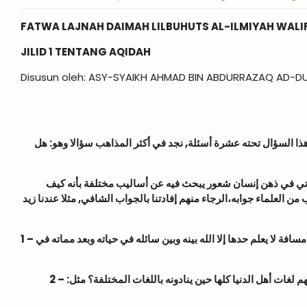
FATWA LAJNAH DAIMAH LILBUHUTS AL-ILMIYAH WALI
JILID 1 TENTANG AQIDAH
Disusun oleh: ASY-SYAIKH AHMAD BIN ABDURRAZAQ AD-D
ذا السؤال تحته عشرة أسئلة, نجد في أكثر المذاهب سؤالا وهو: هل
 فيأتي في ذهن إنسان شعور يبحث فيه عن أساليب مختلفة بأنه كيف
 العلماء جوابه،الرجاء منهم إفادتنا بالجواب الشافي, مثلا عندنا زيد
1 – إن كان هناك أحد غير الله يفرج كربه فمن هو الذي يسمع،ويجيب على مسافة لا يعلم حدها إلا الله بينه وبين سائله في حياته وبعد مماته في
2 – ولو فرضنا أنه يسمع بهذه المسافة البعيدة فهناك سؤال آخر هل هو يفهم لغات أهل الدنيا كلها حين ينادونه باللغات المختلفة؟ مثل: