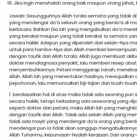
Jika ingin menshalati orang baik maupun orang jaha
Jawab: Sesungguhnya Allah ta’ala semata yang tidak di
yang mendengar do’a seluruh orang yang berdo’a di
berbicara. Bahkan Dia lah yang mengabulkan do’a merek
yang berakal maupun yang tidak berakal. Ia semata 
secara hakiki. Adapun yang diperoleh dari selain-Nya ma
untuk para hamba-Nya dan Allah memberi kemampuan
dengan taufik dari Allah ta’ala. Allah juga membuat ak
dokter mendiagnosa penyakit, lalu memberi resep obatny
menyembuhkannya. Petani menggarap tanah, menebar b
Allah. Allah lah yang menentukan hasilnya, mewujud
pepohonan, lalu memunculkan biji-bijian dan buah-buah
1. berdasarkan hal di atas maka tidak ada seorang pun
secara hakiki, tetapi terkadang ada seseorang yang dij
seperti dokter dan petani, maka Allah lah yang menghil
dengan taufik dari Allah. Tidak ada selain Allah yang m
tidak ada mayit yang mendengar do’a orang yang berd
mendengar pun ia tidak akan sanggup mengabulkannya. A
Allah Tuhanmu, kepunyaan-Nyalah kerajaan. Dan orang-