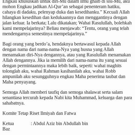
Engkau khususkan untuk diri-Mu dalam ilmu ghaib di sisi-Mu, aku
mohon Engkau jadikan Al-Qur’an sebagai penenteram hatiku,
cahaya di dadaku, pelenyap duka dan kesedihanku.” Kecuali Allah
hilangkan kesedihan dan kedukaannya dan menggantinya dengan
jalan keluar. Ia berkata; Lalu dikatakan; Wahai Rasulullah, bolehkah
kami mempelajarinya? Beliau menjawab: “Tentu, orang yang telah
mendengarnya semestinya mempelajarinya.”
Bagi orang yang berdo’a, hendaknya bertawasul kepada Allah
dengan nama dari nama-nama-Nya yang husna yang Allah
menamakan diri-Nya dengannya, atau yang Rasulullah menamakan
Allah dengannya. Jika ia memilih dari nama-nama itu yang sesuai
dengan permintaannya maka lebih baik, seperti: wahai maghits
tolonglah aku, wahai Rahman kasihanilah aku, wahai Robb
ampunilah aku sesungguhnya engkau Maha penerima taubat dan
Maha penyayang.
Semoga Allah memberi taufiq dan semoga shalawat serta salam
senantiasa tercurah kepada Nabi kita Muhammad, keluarga dan para
sahabatnya.
Komite Tetap Riset Ilmiyah dan Fatwa
Ketua : Abdul Aziz bin Abdullah bin
Baz