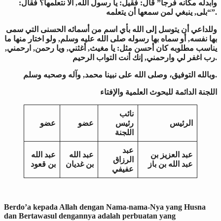
وأبدله مكانه فرجا” قال: فقيل: يا رسول الله, ألا نتعلمها؟ فقال:
“بلى, ينبغي لمن سمعها أن يتعلمه”
.
وللداعي أن يتوسل إلى الله بأي اسم من أسمائه الحسنى التي سمى
بها نفسه, أو سماه بها رسوله صلى الله عليه وسلم, ولو اختار منها ما
يناسب مطلوبه كان أحسن مثل: يا مغيث, أغثني, ويا رحمن, ارحمني,
رب اغفر لي وارحمني, إنك أنت التواب الرحيم
.
وبالله التوفيق، وصلى الله على نبينا محمد, وآله وصحبه وسلم.
اللجنة الدائمة للبحوث العلمية والإفتاء
نائب
الرئيس
رئيس
عضو
عضو
اللجنة
عبد
عبد العزيز بن
عبد الله
عبد الله
الرزاق
عبد الله بن باز
بن غديان
بن قعود
عفيفي
Berdo’a kepada Allah dengan Nama-nama-Nya yang Husna
dan Bertawasul dengannya adalah perbuatan yang