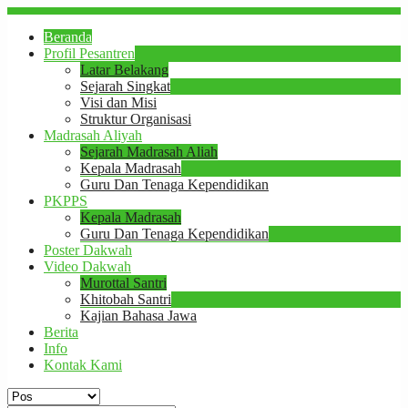
Beranda
Profil Pesantren
Latar Belakang
Sejarah Singkat
Visi dan Misi
Struktur Organisasi
Madrasah Aliyah
Sejarah Madrasah Aliah
Kepala Madrasah
Guru Dan Tenaga Kependidikan
PKPPS
Kepala Madrasah
Guru Dan Tenaga Kependidikan
Poster Dakwah
Video Dakwah
Murottal Santri
Khitobah Santri
Kajian Bahasa Jawa
Berita
Info
Kontak Kami