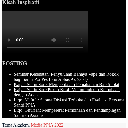
Kisah Inspiratif
POSTING
Seminar Kesehatan: Penyuluhan Bahaya Vape dan Rokok
bagi Santri PonPes Ibnu Abbas As Salafy
Kajian Senin Sore: Memperdalam Pemahaman Bab Sholat
Kajian Senin Sore Pekan Ke-4: Menumbuhkan Kemuliaan
dengan Adab
Liqo’ Maftuh: Sarana Diskusi Terbuka dan Evaluasi Bersama
Santri PPIA
Liqo’ Ghurfah: Mempererat Pembinaan dan Pendampingan
Santri di Asrama
Tema Akademi
Media PPIA 2022