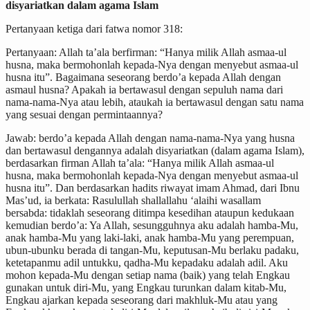
disyariatkan dalam agama Islam
Pertanyaan ketiga dari fatwa nomor 318:
Pertanyaan: Allah ta’ala berfirman: “Hanya milik Allah asmaa-ul
husna, maka bermohonlah kepada-Nya dengan menyebut asmaa-ul
husna itu”. Bagaimana seseorang berdo’a kepada Allah dengan
asmaul husna? Apakah ia bertawasul dengan sepuluh nama dari
nama-nama-Nya atau lebih, ataukah ia bertawasul dengan satu nama
yang sesuai dengan permintaannya?
Jawab: berdo’a kepada Allah dengan nama-nama-Nya yang husna
dan bertawasul dengannya adalah disyariatkan (dalam agama Islam),
berdasarkan firman Allah ta’ala: “Hanya milik Allah asmaa-ul
husna, maka bermohonlah kepada-Nya dengan menyebut asmaa-ul
husna itu”. Dan berdasarkan hadits riwayat imam Ahmad, dari Ibnu
Mas’ud, ia berkata: Rasulullah shallallahu ‘alaihi wasallam
bersabda: tidaklah seseorang ditimpa kesedihan ataupun kedukaan
kemudian berdo’a: Ya Allah, sesungguhnya aku adalah hamba-Mu,
anak hamba-Mu yang laki-laki, anak hamba-Mu yang perempuan,
ubun-ubunku berada di tangan-Mu, keputusan-Mu berlaku padaku,
ketetapanmu adil untukku, qadha-Mu kepadaku adalah adil. Aku
mohon kepada-Mu dengan setiap nama (baik) yang telah Engkau
gunakan untuk diri-Mu, yang Engkau turunkan dalam kitab-Mu,
Engkau ajarkan kepada seseorang dari makhluk-Mu atau yang