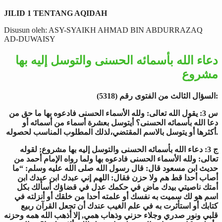
JILID 1 TENTANG AQIDAH
Disusun oleh: ASY-SYAIKH AHMAD BIN ABDURRAZAQ
AD-DUWAISY
دعاء الله بأسمائه الحسنى والتوسل إليه بها
مشروع
السؤال الثالث من الفتوى رقم (5318):
س 3: يقول الله تعالى: ولله الأسماء الحسنى فادعوه بها ما حق من
دعا الله بأسمائه الحسنى؟ أيتوسل بعشرة أسماء من أسمائه أو
أكثرها أو يتوسل بالاسم المقتضي،لذلك المطلوب المناسب لحصوله.
ج 3: دعاء الله بأسمائه الحسنى والتوسل إليه بها مشروع; لقوله
تعالى: ولله الأسماء الحسنى فادعوه بها ولما رواه الإمام أحمد من
“ما
:
حديث ابن مسعود قال: قال رسول الله صلى الله عليه وسلم
أصاب أحدا قط هم ولا حزن فقال: اللهم إني عبدك ابن عبدك ابن
أمتك ناصيتي بيدك ماض في حكمك عدل في قضاؤك أسألك بكل
اسم هو لك سميت به نفسك أو علمته أحدا من خلقك أو أنزلته في
كتابك أو استأثرت به في علم الغيب عندك أن تجعل القرآن ربيع
قلبي ونور صدري وجلاء حزني وذهاب همي, إلا أذهب الله همه وحزنه