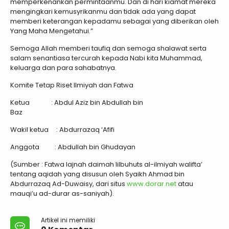
memperkenankan permintaanmu. Dan di hari kiamat mereka
mengingkari kemusyrikanmu dan tidak ada yang dapat
memberi keterangan kepadamu sebagai yang diberikan oleh
Yang Maha Mengetahui.”
Semoga Allah memberi taufiq dan semoga shalawat serta
salam senantiasa tercurah kepada Nabi kita Muhammad,
keluarga dan para sahabatnya.
Komite Tetap Riset Ilmiyah dan Fatwa
Ketua : Abdul Aziz bin Abdullah bin
Baz
Wakil ketua : Abdurrazaq ‘Afifi
Anggota : Abdullah bin Ghudayan
(Sumber : Fatwa lajnah daimah lilbuhuts al-ilmiyah walifta’
tentang aqidah yang disusun oleh Syaikh Ahmad bin
Abdurrazaq Ad-Duwaisy, dari situs
www.dorar.net
atau
mauqi’u ad-durar as-saniyah).
Artikel ini memiliki