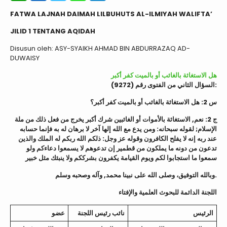
FATWA LAJNAH DAIMAH LILBUHUTS AL-ILMIYAH WALIFTA’
JILID 1 TENTANG AQIDAH
Disusun oleh: ASY-SYAIKH AHMAD BIN ABDURRAZAQ AD-
DUWAISY
هل الاستغاثة بالغائب أو بالميت كفر أكبر
السؤال الثاني من الفتوى رقم (9272):
س 2: هل الاستغاثة بالغائب أو بالميت كفر أكبر؟
ج 2: نعم, الاستغاثة بالأموات أو الغائبين شرك أكبر يخرج من فعل ذلك من ملة
الإسلام; لقوله سبحانه: ومن يدع مع الله إلها آخر لا برهان له به فإنما حسابه
عند ربه إنه لا يفلح الكافرون وقوله عز وجل: ذلكم الله ربكم له الملك والذين
تدعون من دونه ما يملكون من قطمير إن تدعوهم لا يسمعوا دعاءكم ولو
سمعوا ما استجابوا لكم ويوم القيامة يكفرون بشرككم ولا ينبئك مثل خبير
وبالله التوفيق، وصلى الله على نبينا محمد, وآله وصحبه وسلم.
اللجنة الدائمة للبحوث العلمية والإفتاء
الرئيس
نائب رئيس اللجنة
عضو