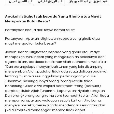
عبد العزيز بن عبد الله بن باز
عبد الرزاق عفيفي
عبد الله بن غديان
Apakah Istighatsah kepada Yang Ghaib atau Mayit
Merupakan Kufur Besar?
Pertanyaan kedua dari fatwa nomor 9272:
Pertanyaan: Apakah istighatsah kepada yang ghaib atau
mayit merupakan kufur besar?
Jawab: Benar, istighatsah kepada yang ghaib atau mayit
merupakan syirik besar yang mengeluarkan pelakunya dari
agama Islam, berdasarkan firman Allah subhanahu wata’ala:
“Dan barangsiapa menyembah tuhan yang lain disamping
menyembah Allah, padahal tidak ada suatu dalilpun baginya
tentang itu, maka sesungguhnya perhitungannya di sisi
Tuhannya. Sesungguhnya orang-orang kafir itu tiada
beruntung.” Allah azza wajalla berfirman: “Yang (berbuat)
demikian itulah Allah Tuhanmu, kepunyaan-Nyalah kerajaan.
Dan orang-orang yang kamu seru (sembah) selain Allah tiada
mempunyai apa-apa walaupun setipis kulit ari. Jika kamu
menyeru mereka, mereka tiada mendengar seruanmu; dan
jikalau mereka mendengar, mereka tidak dapat