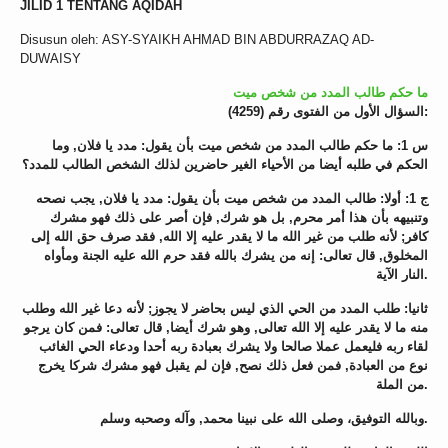
JILID 1 TENTANG AQIDAH
Disusun oleh: ASY-SYAIKH AHMAD BIN ABDURRAZAQ AD-
DUWAISY
ما حكم طالب المدد من شخص ميت
السؤال الأول من الفتوى رقم (4259):
س 1: ما حكم طالب المدد من شخص ميت بأن يقول: مدد يا فلان, وما
الحكم في طلبه أيضا من الأحياء الغير حاضرين لذلك الشخص الطالب للمدد؟
ج 1: أولا: طالب المدد من شخص ميت بأن يقول: مدد يا فلان, يجب نصحه
وتنبيهه بأن هذا أمر محرم, بل هو شرك, فإن أصر على ذلك فهو مشرك
كافر; لأنه طلب من غير الله ما لا يقدر عليه إلا الله, فقد صرف حق الله إلى
المخلوق, قال تعالى: إنه من يشرك بالله فقد حرم الله عليه الجنة ومأواه
النار الآية.
ثانيا: طلب المدد من الحي الذي ليس بحاضر لا يجوز; لأنه دعا غير الله وطلب
منه ما لا يقدر عليه إلا الله تعالى, وهو شرك أيضا, قال تعالى: فمن كان يرجو
لقاء ربه فليعمل عملا صالحا ولا يشرك بعبادة ربه أحدا ودعاء الحي الغائب
نوع من العبادة, فمن فعل ذلك نصح, فإن لم يقبل فهو مشرك شركا يخرج
من الملة.
وبالله التوفيق، وصلى الله على نبينا محمد, وآله وصحبه وسلم.