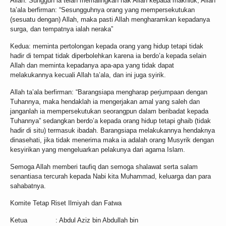
Allah. Sungguh ia telah memalingkan hak Allah kepada makhluk, Allah
ta’ala berfirman: “Sesungguhnya orang yang mempersekutukan
(sesuatu dengan) Allah, maka pasti Allah mengharamkan kepadanya
surga, dan tempatnya ialah neraka”
Kedua: meminta pertolongan kepada orang yang hidup tetapi tidak
hadir di tempat tidak diperbolehkan karena ia berdo’a kepada selain
Allah dan meminta kepadanya apa-apa yang tidak dapat
melakukannya kecuali Allah ta’ala, dan ini juga syirik.
Allah ta’ala berfirman: “Barangsiapa mengharap perjumpaan dengan
Tuhannya, maka hendaklah ia mengerjakan amal yang saleh dan
janganlah ia mempersekutukan seorangpun dalam beribadat kepada
Tuhannya” sedangkan berdo’a kepada orang hidup tetapi ghaib (tidak
hadir di situ) termasuk ibadah. Barangsiapa melakukannya hendaknya
dinasehati, jika tidak menerima maka ia adalah orang Musyrik dengan
kesyirikan yang mengeluarkan pelakunya dari agama Islam.
Semoga Allah memberi taufiq dan semoga shalawat serta salam
senantiasa tercurah kepada Nabi kita Muhammad, keluarga dan para
sahabatnya.
Komite Tetap Riset Ilmiyah dan Fatwa
Ketua : Abdul Aziz bin Abdullah bin