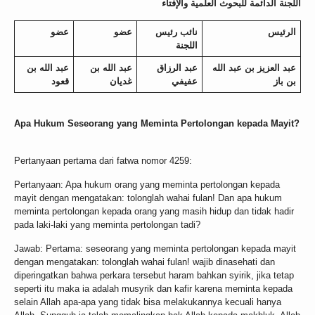
اللجنة الدائمة للبحوث العلمية والإفتاء
الرئيس
نائب رئيس
عضو
عضو
اللجنة
عبد العزيز بن عبد الله
عبد الرزاق
عبد الله بن
عبد الله بن
بن باز
عفيفي
غديان
قعود
Apa Hukum Seseorang yang Meminta Pertolongan kepada Mayit?
Pertanyaan pertama dari fatwa nomor 4259:
Pertanyaan: Apa hukum orang yang meminta pertolongan kepada
mayit dengan mengatakan: tolonglah wahai fulan! Dan apa hukum
meminta pertolongan kepada orang yang masih hidup dan tidak hadir
pada laki-laki yang meminta pertolongan tadi?
Jawab: Pertama: seseorang yang meminta pertolongan kepada mayit
dengan mengatakan: tolonglah wahai fulan! wajib dinasehati dan
diperingatkan bahwa perkara tersebut haram bahkan syirik, jika tetap
seperti itu maka ia adalah musyrik dan kafir karena meminta kepada
selain Allah apa-apa yang tidak bisa melakukannya kecuali hanya