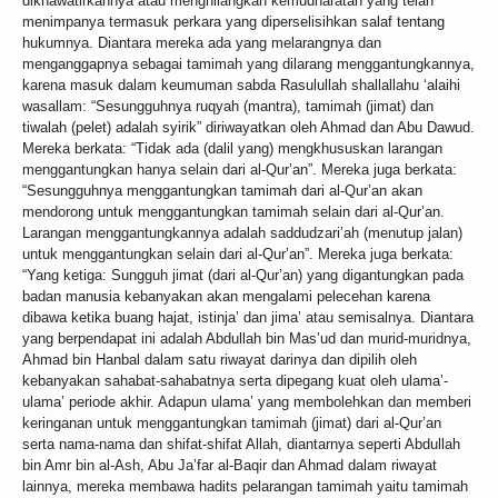
dikhawatirkannya atau menghilangkan kemudharatan yang telah
menimpanya termasuk perkara yang diperselisihkan salaf tentang
hukumnya. Diantara mereka ada yang melarangnya dan
menganggapnya sebagai tamimah yang dilarang menggantungkannya,
karena masuk dalam keumuman sabda Rasulullah shallallahu ‘alaihi
wasallam: “Sesungguhnya ruqyah (mantra), tamimah (jimat) dan
tiwalah (pelet) adalah syirik” diriwayatkan oleh Ahmad dan Abu Dawud.
Mereka berkata: “Tidak ada (dalil yang) mengkhususkan larangan
menggantungkan hanya selain dari al-Qur’an”. Mereka juga berkata:
“Sesungguhnya menggantungkan tamimah dari al-Qur’an akan
mendorong untuk menggantungkan tamimah selain dari al-Qur’an.
Larangan menggantungkannya adalah saddudzari’ah (menutup jalan)
untuk menggantungkan selain dari al-Qur’an”. Mereka juga berkata:
“Yang ketiga: Sungguh jimat (dari al-Qur’an) yang digantungkan pada
badan manusia kebanyakan akan mengalami pelecehan karena
dibawa ketika buang hajat, istinja’ dan jima’ atau semisalnya. Diantara
yang berpendapat ini adalah Abdullah bin Mas’ud dan murid-muridnya,
Ahmad bin Hanbal dalam satu riwayat darinya dan dipilih oleh
kebanyakan sahabat-sahabatnya serta dipegang kuat oleh ulama’-
ulama’ periode akhir. Adapun ulama’ yang membolehkan dan memberi
keringanan untuk menggantungkan tamimah (jimat) dari al-Qur’an
serta nama-nama dan shifat-shifat Allah, diantarnya seperti Abdullah
bin Amr bin al-Ash, Abu Ja’far al-Baqir dan Ahmad dalam riwayat
lainnya, mereka membawa hadits pelarangan tamimah yaitu tamimah