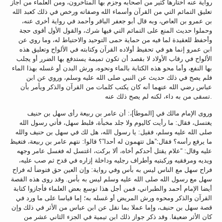
رواية عنه اختارها كثير من أصحابه وجزم بها المتأخرون، ومن العلماء من أجاز
تعليق التمائم التي من القرآن وأسماء الله وصفاته ورخص في ذلك كعبد الله
بن عمرو بن العاص، وبه قال أبو جعفر الباقر وأحمد في رواية أخرى عنه،
وحملوا حديث المنع على التمائم التي فيها شرك، والقول الأول أقوى حجة
وأحفظ للعقيدة لما فيه من حماية حمى التوحيد والاحتياط له، وما روي عن
ابن عمرو إنما هو في تحفيظ أولاده القرآن وكتابته في الألواح وتعليق هذه
الألواح في رقاب الأولاد لا بقصد أن تكون تميمة يستدفع بها الضرر أو يجلب
بها النفع، وأما محو هذه الكتابة بالماء ونحوه، ورش البدن أو غسله بهذا الماء
فلم يصح في ذلك حديث عن النبي صلى الله عليه وسلم، وروي عن ابن
عباس رضي الله عنهما أنه كان يكتب كلمات من القرآن والذكر ويأمر بأن
تسقى من به داء، لكنه لم يصح ذلك عنه.
وروى الإمام مالك في [الموطأ]،: أن عامر بن ربيعة رأى سهل بن حنيف
يغتسل، فقال: ما رأيت كاليوم ولا جلد مخبأة، فلبط سهل، فأتي رسول الله
صلى الله عليه وسلم، فقيل: يا رسول الله، هل لك في سهل بن حنيف والله
ما يرفع رأسه؟ فقال:”هل تتهمون له أحدا”؟ قالوا: نتهم عامر بن ربيعة، فتغيظ
عليه وقال: “علام يقتل أحدكم أخاه، ألا بركت، اغتسل له فغسل عامر وجهه
ويديه ومرفقيه وركبتيه وأطراف رجليه وداخلة إزاره في قدح ثم صب عليه،
فراح سهل مع الناس ليس به بأس وفي رواية: وإن العين حق فتوضأ له فراح
سهل مع رسول الله صلى الله عليه وسلم ليس به بأس. وقد روى هذه القصة
أيضا الإمام أحمد والطبراني، فمن أجل هذا توسع بعض العلماء فأجازوا كتابة
القرآن والذكر ومحوه ورش المريض أو غسله به؛ إما قياسا على ما ورد في
قصة سهل بن حنيف، وإما عملا بما نقل عن ابن عباس من الأثر في ذلك وإن
كان الأثر ضعيفا. وقد ذكر جواز ذلك ابن تيمية في الجزء الثاني عشر من