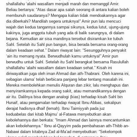
shallallahu ‘alaihi wasallam menjadi marah dan memanggil Amir.
Beliau bertanya: “Atas dasar apa salah seorang di antara kalian boleh
membunuh saudaranya? Mengapa kalian tidak mendoakannya agar
dia diberkahi? Mandilah segera untuknya!” Amir pun lalu mencuci
wajah dan kedua tangannya sampai sikunya, kedua lutut, ujung-ujung
kakinya, juga anggota tubuh yang ada di balik sarungnya, di dalam
bejana. Kemudian air sisa mandinya tersebut disiramkan ke tubuh
Sahl. Setelah itu Sahl pun bangun, bisa berada bersama orang-orang
dalam keadaan sehat.” Dalam riwayat lain: “Sesungguhnya penyakit
‘ain itu memang nyata. Berwudhulah kamu untuknya!” Amir pun
berwudhu untuk Sahl. Setelah itu Sahl berangkat bersama Rasulullah
shallallahu ‘alaihi wasallam dalam keadaan sehat.” Kisah ini
diriwayatkan juga oleh iman Ahmad dan ath-Thabrani. Oleh karena ini,
sebagian ulama’ telah berbicara panjang lebar tentang masalah ini.
Mereka membolehkan menulis Alquran dan zikir, lalu menghapus dan
menyiramkannya kepada orang sakit, atau memandikannya dengan
air itu. Dalilnya bisa dengan analogi (kias) terhadap kisah Sahl bin
Hunaif, atau pengamalan terhadap riwayat Ibnu Abbas, sekalipun
derajat hadisnya dhaif (lemah). Ibnu Taimiyyah pada juz
keduabelas dari kitab Majmu’ al-Fatawa menyebutkan akan
kebolehannya dan berkata: “Imam Ahmad dan lainnya mencantumkan
akan kebolehannya.” Ibnu al-Qayyim pada pembahasan ath-Thibb an-
Nabawi dalam kitabnya Zad al-Ma’ad menyebutkan: “Sekelompok