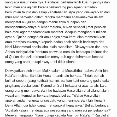
yang ada unsur syiriknya. Pendapat pertama lebih kuat hujahnya dan
lebih menjaga aqidah karena terkandung penjagaan terhadap
kemurnian tauhid dan sikap kehati-hatian. Apa yang diriwayatkan dari
Ibnu Amr hanyalah dalam rangka membanu anak-anaknya dalam
menghafal al-Qur’an dengan menulisnya di papan dan
menggantungkannya di leher mereka, bukan sebagai jimat penolak
bala atau agar mendatangkan manfaat. Adapun menghapus tulisan
ayat al-Qur’an dengan air atau sejenisnya kemudian memercikkan
atau membasuhkannya kepada badan tidak shahih haditsnya dari
Nabi Muhammad shallallahu ‘alaihi wasallam. Diriwayatkan dari Ibnu
Abbas radhiyallahu ‘anhuma bahwa ia menulis beberapa kalimat dari
al-Qur’an dan dzikir kemudian menyuruh agar disiramkan kepada
orang yang sakit, tetapi riwayat ini tidak shahih.
Diriwayatkan oleh imam Malik dalam al-Muwaththa’: bahwa Amir bin
Rabi’ah melihat Sahl bin Hunaif mandi lalu berkata: “Tidak pernah
kulihat seperti (yang kulihat) hari ini, bahkan kulit seorang gadis dalam
pingitannya sekalipun.” Kemudian Sahl terkapar di atas tanah. Lalu,
orang-orang membawa Sahl ke hadapan Rasulullah shallallahu ‘alaihi
wasallam, kemudian berkata kepada beliau: “Wahai Rasulullah,
apakah anda mengetahui sesuatu yang menimpa Sahl bin Hunaif?
Demi Allah, dia tidak dapat mengangkat kepalanya.” Beliau bertanya:
“Apakah kalian menduga ada seseorang yang menjadi penyebabnya?”
Mereka menjawab: “Kami curiga kepada Amir bin Rabi’ah.” Rasulullah