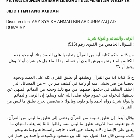
FATWA LAJNAH DAIMAH LILBUHUTS AL-ILMIYAH WALIFTA’
JILID 1 TENTANG AQIDAH
Disusun oleh: ASY-SYAIKH AHMAD BIN ABDURRAZAQ AD-
DUWAISY
الرقى والتمائم والتولة شرك
السؤال الخامس من الفتوى رقم (515):
س 5: ما حكم كتابة آية من القرآن وتعليقها على العضد مثلا، أو محو هذه
الكتابة بالماء ونحوه ورش البدن أو غسله بهذا الماء هل هو شرك أو لا، وهل
يجوز أو لا؟
ج 5: كتابة آية من القرآن وتعليقها أو تعليق القرآن كله على العضد ونحوه،
تحصنا من ضر يخشى منه أو رغبة في كشف ضر نزل – من المسائل التي
اختلف السلف في حكمها، فمنهم: من منع ذلك وجعله من التمائم المنهي عن
تعليقها؛ لدخوله في عموم قوله صلى الله عليه وسلم: إن الرقى والتمائم
والتولة شرك رواه أحمد وأبو داود، وقالوا: لا مخصص يخرج تعليق ما ليس من
القرآن.
وقال أيضا: إن تعليق تميمة من القرآن يفضي إلى تعليق ما ليس من القرآن،
فمنع تعليقه سدا لذريعة تعليق ما ليس منه، وقالوا: ثالثا إنه يغلب امتهان ما
يعلق على الإنسان؛ لأنه يحمله حين قضاء حاجته واستنجائه وجماعه ونحو
ذلك، وممن قال هذا القول عبد الله بن مسعود وتلاميذه، وأحمد بن حنبل في