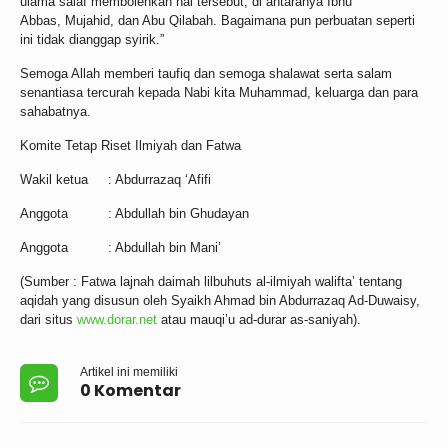
ulama salaf membolehkan hal tersebut, di antaranya Ibnu
Abbas, Mujahid, dan Abu Qilabah. Bagaimana pun perbuatan seperti
ini tidak dianggap syirik.”
Semoga Allah memberi taufiq dan semoga shalawat serta salam
senantiasa tercurah kepada Nabi kita Muhammad, keluarga dan para
sahabatnya.
Komite Tetap Riset Ilmiyah dan Fatwa
Wakil ketua : Abdurrazaq ‘Afifi
Anggota : Abdullah bin Ghudayan
Anggota : Abdullah bin Mani’
(Sumber : Fatwa lajnah daimah lilbuhuts al-ilmiyah walifta’ tentang
aqidah yang disusun oleh Syaikh Ahmad bin Abdurrazaq Ad-Duwaisy,
dari situs
www.dorar.net
atau mauqi’u ad-durar as-saniyah).
Artikel ini memiliki
0 Komentar