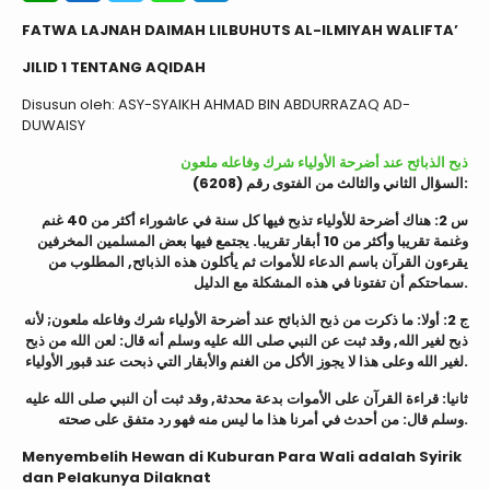
FATWA LAJNAH DAIMAH LILBUHUTS AL-ILMIYAH WALIFTA’
JILID 1 TENTANG AQIDAH
Disusun oleh: ASY-SYAIKH AHMAD BIN ABDURRAZAQ AD-
DUWAISY
ذبح الذبائح عند أضرحة الأولياء شرك وفاعله ملعون
السؤال الثاني والثالث من الفتوى رقم (6208):
س 2: هناك أضرحة للأولياء تذبح فيها كل سنة في عاشوراء أكثر من 40 غنم
وغنمة تقريبا وأكثر من 10 أبقار تقريبا. يجتمع فيها بعض المسلمين المخرفين
يقرءون القرآن باسم الدعاء للأموات ثم يأكلون هذه الذبائح, المطلوب من
سماحتكم أن تفتونا في هذه المشكلة مع الدليل.
ج 2: أولا: ما ذكرت من ذبح الذبائح عند أضرحة الأولياء شرك وفاعله ملعون; لأنه
ذبح لغير الله, وقد ثبت عن النبي صلى الله عليه وسلم أنه قال: لعن الله من ذبح
لغير الله وعلى هذا لا يجوز الأكل من الغنم والأبقار التي ذبحت عند قبور الأولياء.
ثانيا: قراءة القرآن على الأموات بدعة محدثة, وقد ثبت أن النبي صلى الله عليه
وسلم قال: من أحدث في أمرنا هذا ما ليس منه فهو رد متفق على صحته.
Menyembelih Hewan di Kuburan Para Wali adalah Syirik
dan Pelakunya Dilaknat