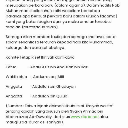
merupakan perkara baru (dalam agama). Dalam hadits Nabi
Muhammad shallallahu ‘alaihi wasallam bersabda:
barangsiapa berbuat perkara baru dalam urusan (agama)
kami yang bukan bagian darinya maka amalan tersebut
tertolak. (muttafaqun ‘alaih).
Semoga Allah memberi taufiq dan semoga shalawat serta
salam senantiasa tercurah kepada Nabi kita Muhammad,
keluarga dan para sahabatnya.
Komite Tetap Riset Ilmiyah dan Fatwa
Ketua : Abdul Aziz bin Abdullah bin Baz
Wakil ketua : Abdurrazaq ‘Afifi
Anggota : Abdullah bin Ghudayan
Anggota : Abdullah bin Qu’ud
(Sumber : Fatwa lajnah daimah lilbuhuts al-ilmiyah walifta’
tentang aqidah yang disusun oleh Syaikh Ahmad bin
Abdurrazaq Ad-Duwaisy, dari situs
www.dorar.net
atau
mauqi’u ad-durar as-saniyah).