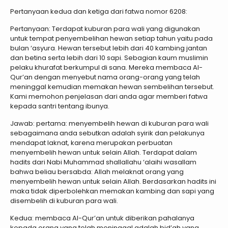
Pertanyaan kedua dan ketiga dari fatwa nomor 6208:
Pertanyaan: Terdapat kuburan para wali yang digunakan
untuk tempat penyembelihan hewan setiap tahun yaitu pada
bulan ‘asyura. Hewan tersebut lebih dari 40 kambing jantan
dan betina serta lebih dari 10 sapi. Sebagian kaum muslimin
pelaku khurafat berkumpul di sana. Mereka membaca Al-
Qur’an dengan menyebut nama orang-orang yang telah
meninggal kemudian memakan hewan sembelihan tersebut.
Kami memohon penjelasan dari anda agar memberi fatwa
kepada santri tentang ibunya.
Jawab: pertama: menyembelih hewan di kuburan para wali
sebagaimana anda sebutkan adalah syirik dan pelakunya
mendapat laknat, karena merupakan perbuatan
menyembelih hewan untuk selain Allah. Terdapat dalam
hadits dari Nabi Muhammad shallallahu ‘alaihi wasallam
bahwa beliau bersabda: Allah melaknat orang yang
menyembelih hewan untuk selain Allah. Berdasarkan hadits ini
maka tidak diperbolehkan memakan kambing dan sapi yang
disembelih di kuburan para wali.
Kedua: membaca Al-Qur’an untuk diberikan pahalanya
kepada orang yang telah meninggal adalah bid’ah yang