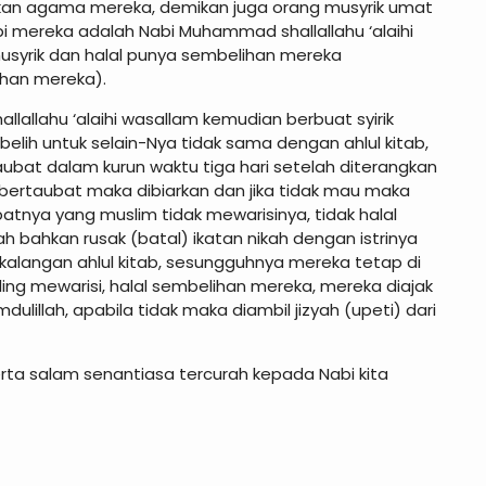
lkan agama mereka, demikan juga orang musyrik umat
i mereka adalah Nabi Muhammad shallallahu ‘alaihi
musyrik dan halal punya sembelihan mereka
ihan mereka).
allahu ‘alaihi wasallam kemudian berbuat syirik
elih untuk selain-Nya tidak sama dengan ahlul kitab,
aubat dalam kurun waktu tiga hari setelah diterangkan
 bertaubat maka dibiarkan dan jika tidak mau maka
batnya yang muslim tidak mewarisinya, tidak halal
 bahkan rusak (batal) ikatan nikah dengan istrinya
kalangan ahlul kitab, sesungguhnya mereka tetap di
ling mewarisi, halal sembelihan mereka, mereka diajak
lillah, apabila tidak maka diambil jizyah (upeti) dari
ta salam senantiasa tercurah kepada Nabi kita
dullah bin Baz