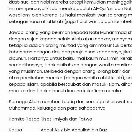
kitab suci dan Nabi mereka tetapi kemudian meningga
ini mempercayai kitab mereka adalah Al-Qur’an dan Nab
wasallam, oleh karena itu halal menikahi wanita orang 
sebagaimana ahlul kitab (juga halal wanita dan sembel
Jawab: orang yang beriman kepada Nabi Muhammad shall
dengan sujud kepada selain Allah atau nadzar, menyemb
tetapi ia adalah orang murtad yang diminta untuk bert
kebenaran dengan dalil dan penjelasan kepadanya, jika
dibunuh. Hartanya untuk baitul mal kaum muslimin, kera
sembelihannya, tidak dinikahkan dengan wanita muslimah
yang muslimah. Berbeda dengan orang-orang kafir dari 
atas pernikahan mereka (dengan wanita ahlul kitab), sa
kepada Islam, apabila bertaubat dan masuk Islam, alhamdu
mereka dan tidak dibunuh karena kekafiran mereka.
Semoga Allah memberi taufiq dan semoga shalawat ser
Muhammad, keluarga dan para sahabatnya.
Komite Tetap Riset Ilmiyah dan Fatwa
Ketua : Abdul Aziz bin Ab