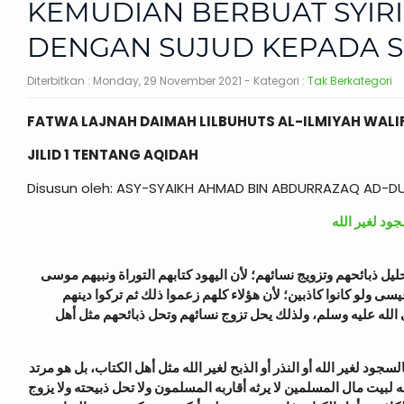
KEMUDIAN BERBUAT SYIR
DENGAN SUJUD KEPADA S
Diterbitkan :
Monday, 29 November 2021
- Kategori :
Tak Berkategori
FATWA LAJNAH DAIMAH LILBUHUTS AL-ILMIYAH WALI
JILID 1 TENTANG AQIDAH
Disusun oleh: ASY-SYAIKH AHMAD BIN ABDURRAZAQ AD-D
ود لغير الله
حليل ذبائحهم وتزويج نسائهم؛ لأن اليهود كتابهم التوراة ونبيهم موسى
يسى ولو كانوا كاذبين؛ لأن هؤلاء كلهم زعموا ذلك ثم تركوا دينهم
الله عليه وسلم، ولذلك يحل تزوج نسائهم وتحل ذبائحهم مثل أهل
د لغير الله أو النذر أو الذبح لغير الله مثل أهل الكتاب، بل هو مرتد
له لبيت مال المسلمين لا يرثه أقاربه المسلمون ولا تحل ذبيحته ولا يزوج