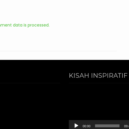
ment data is processed.
KISAH INSPIRATIF
Video
Player
00:00
09: