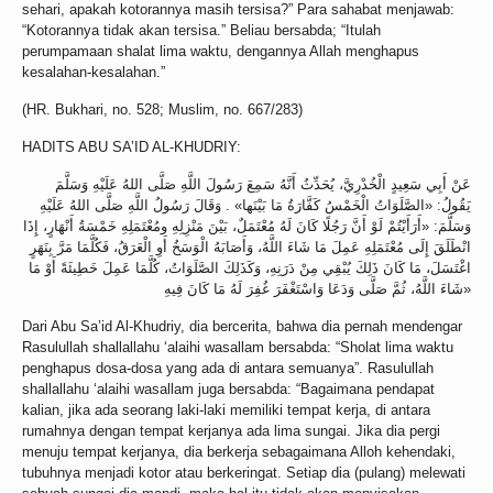
sehari, apakah kotorannya masih tersisa?” Para sahabat menjawab:
“Kotorannya tidak akan tersisa.” Beliau bersabda; “Itulah
perumpamaan shalat lima waktu, dengannya Allah menghapus
kesalahan-kesalahan.”
(HR. Bukhari, no. 528; Muslim, no. 667/283)
HADITS ABU SA’ID AL-KHUDRIY:
عَنْ أَبِي سَعِيدٍ الْخُدْرِيَّ، يُحَدِّثُ أَنَّهُ سَمِعَ رَسُولَ اللَّهِ صَلَّى اللهُ عَلَيْهِ وَسَلَّمَ
يَقُولُ: «الصَّلَوَاتُ الْخَمْسُ كَفَّارَةُ مَا بَيْنَها» . وَقَالَ رَسُولُ اللَّهِ صَلَّى اللهُ عَلَيْهِ
وَسَلَّمَ: «أَرَأَيْتُمْ لَوْ أَنَّ رَجُلًا كَانَ لَهُ مُعْتَمَلٌ، بَيْنَ مَنْزِلِهِ ومُعْتَمَلِهِ خَمْسَةُ أَنْهَارٍ، إِذَا
انْطَلَقَ إِلَى مُعْتَمَلِهِ عَمِلَ مَا شَاءَ اللَّهُ، وَأَصَابَهُ الْوَسَخُ أَوِ الْعَرَقُ، فَكُلَّمَا مَرَّ بِنَهَرٍ
اغْتَسَلَ، مَا كَانَ ذَلِكَ يُبْقِي مِنْ دَرَنِهِ، وَكَذَلِكَ الصَّلَوَاتُ، كُلَّمَا عَمِلَ خَطِيئَةً أَوْ مَا
شَاءَ اللَّهُ، ثُمَّ صَلَّى وَدَعَا وَاسْتَغْفَرَ غُفِرَ لَهُ مَا كَانَ فِيهِ»
Dari Abu Sa’id Al-Khudriy, dia bercerita, bahwa dia pernah mendengar
Rasulullah shallallahu ‘alaihi wasallam bersabda: “Sholat lima waktu
penghapus dosa-dosa yang ada di antara semuanya”. Rasulullah
shallallahu ‘alaihi wasallam juga bersabda: “Bagaimana pendapat
kalian, jika ada seorang laki-laki memiliki tempat kerja, di antara
rumahnya dengan tempat kerjanya ada lima sungai. Jika dia pergi
menuju tempat kerjanya, dia berkerja sebagaimana Alloh kehendaki,
tubuhnya menjadi kotor atau berkeringat. Setiap dia (pulang) melewati