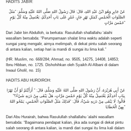
HADITS JABIR:
عَنْ جَابِرٍ وَهُوَ ابْنُ عَبْدِ اللهِ، قَالَ: قَالَ رَسُولُ اللهِ صَلَّى اللهُ عَلَيْهِ وَسَلَّمَ: “مَثَلُ
الصَّلَوَاتِ الْخَمْسِ كَمَثَلِ نَهْرٍ جَارٍ، غَمْرٍ عَلَى بَابِ أَحَدِكُمْ، يَغْتَسِلُ مِنْهُ كُلَّ يَوْمٍ
خَمْسَ مَرَّاتٍ”
Dari Jabir bin Abdulloh, ia berkata: Rasulullah shallallahu ‘alaihi
wasallam bersabda: “Perumpamaan shalat lima waktu adalah seperti
sungai yang mengalir, airnya melimpah, di dekat pintu salah seorang
di antara kalian, setiap hari ia mandi di sungai itu lima kali.”
(HR. Muslim, no. 668/284; Ahmad, no. 9505, 14275, 14408, 14853;
Ibnu Hibban, no. 1725. Dishohihkan oleh Syaikh Al-Albani di dalam
Irwaul Gholil, no. 15)
HADITS ABU HUROIROH:
عَنْ أَبِي هُرَيْرَةَ، أَنَّ رَسُولَ اللهِ صَلَّى اللهُ عَلَيْهِ وَسَلَّمَ، قَالَ: ” أَرَأَيْتُمْ لَوْ أَنَّ نَهْرًا
بِبَابِ أَحَدِكُمْ يَغْتَسِلُ مِنْهُ كُلَّ يَوْمٍ خَمْسَ مَرَّاتٍ، هَلْ يَبْقَى مِنْ دَرَنِهِ شَيْءٌ؟”
قَالُوا: لَا يَبْقَى مِنْ دَرَنِهِ شَيْءٌ، قَالَ: “فَذَلِكَ مَثَلُ الصَّلَوَاتِ الْخَمْسِ، يَمْحُو اللهُ
بِهِنَّ الْخَطَايَا”
Dari Abu Hurairah, bahwa Rasulullah shallallahu ‘alaihi wasallam
bersabda: “Bagaimana pendapat kalian, jika ada sungai di dekat pintu
salah seorang di antara kalian, ia mandi dari sungai itu lima kali dalam