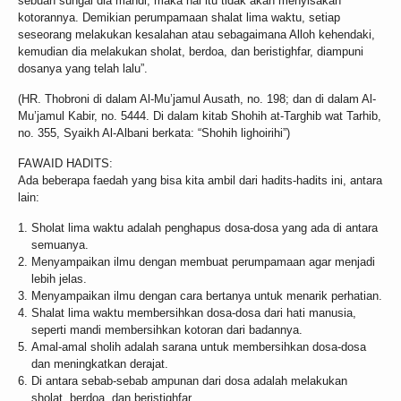
sebuah sungai dia mandi, maka hal itu tidak akan menyisakan
kotorannya. Demikian perumpamaan shalat lima waktu, setiap
seseorang melakukan kesalahan atau sebagaimana Alloh kehendaki,
kemudian dia melakukan sholat, berdoa, dan beristighfar, diampuni
dosanya yang telah lalu”.
(HR. Thobroni di dalam Al-Mu’jamul Ausath, no. 198; dan di dalam Al-
Mu’jamul Kabir, no. 5444. Di dalam kitab Shohih at-Targhib wat Tarhib,
no. 355, Syaikh Al-Albani berkata: “Shohih lighoirihi”)
FAWAID HADITS:
Ada beberapa faedah yang bisa kita ambil dari hadits-hadits ini, antara
lain:
Sholat lima waktu adalah penghapus dosa-dosa yang ada di antara
semuanya.
Menyampaikan ilmu dengan membuat perumpamaan agar menjadi
lebih jelas.
Menyampaikan ilmu dengan cara bertanya untuk menarik perhatian.
Shalat lima waktu membersihkan dosa-dosa dari hati manusia,
seperti mandi membersihkan kotoran dari badannya.
Amal-amal sholih adalah sarana untuk membersihkan dosa-dosa
dan meningkatkan derajat.
Di antara sebab-sebab ampunan dari dosa adalah melakukan
sholat, berdoa, dan beristighfar.