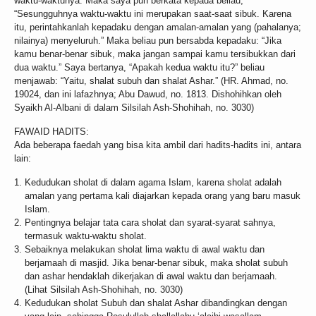
waktu-waktunya. Maka saya pun berkata kepada beliau,
“Sesungguhnya waktu-waktu ini merupakan saat-saat sibuk. Karena
itu, perintahkanlah kepadaku dengan amalan-amalan yang (pahalanya;
nilainya) menyeluruh.” Maka beliau pun bersabda kepadaku: “Jika
kamu benar-benar sibuk, maka jangan sampai kamu tersibukkan dari
dua waktu.” Saya bertanya, “Apakah kedua waktu itu?” beliau
menjawab: “Yaitu, shalat subuh dan shalat Ashar.” (HR. Ahmad, no.
19024, dan ini lafazhnya; Abu Dawud, no. 1813. Dishohihkan oleh
Syaikh Al-Albani di dalam Silsilah Ash-Shohihah, no. 3030)
FAWAID HADITS:
Ada beberapa faedah yang bisa kita ambil dari hadits-hadits ini, antara
lain:
Kedudukan sholat di dalam agama Islam, karena sholat adalah
amalan yang pertama kali diajarkan kepada orang yang baru masuk
Islam.
Pentingnya belajar tata cara sholat dan syarat-syarat sahnya,
termasuk waktu-waktu sholat.
Sebaiknya melakukan sholat lima waktu di awal waktu dan
berjamaah di masjid. Jika benar-benar sibuk, maka sholat subuh
dan ashar hendaklah dikerjakan di awal waktu dan berjamaah.
(Lihat Silsilah Ash-Shohihah, no. 3030)
Kedudukan sholat Subuh dan shalat Ashar dibandingkan dengan