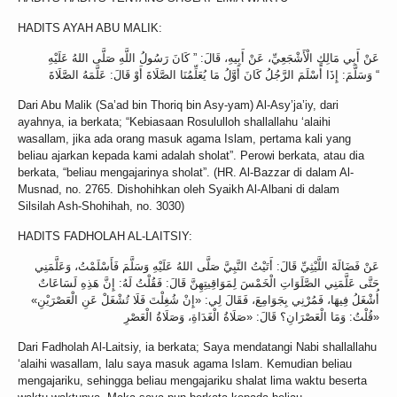
HADITS AYAH ABU MALIK:
عَنْ أَبِي مَالِكٍ الْأَشْجَعِيِّ، عَنْ أَبِيهِ، قَالَ: ” كَانَ رَسُولُ اللَّهِ صَلَّى اللهُ عَلَيْهِ
وَسَلَّمَ: إِذَا أَسْلَمَ الرَّجُلُ كَانَ أَوَّلُ مَا يُعَلِّمُنَا الصَّلَاةَ أَوْ قَالَ: عَلَّمَهُ الصَّلَاةَ “
Dari Abu Malik (Sa’ad bin Thoriq bin Asy-yam) Al-Asy’ja’iy, dari
ayahnya, ia berkata; “Kebiasaan Rosululloh shallallahu ‘alaihi
wasallam, jika ada orang masuk agama Islam, pertama kali yang
beliau ajarkan kepada kami adalah sholat”. Perowi berkata, atau dia
berkata, “beliau mengajarinya sholat”. (HR. Al-Bazzar di dalam Al-
Musnad, no. 2765. Dishohihkan oleh Syaikh Al-Albani di dalam
Silsilah Ash-Shohihah, no. 3030)
HADITS FADHOLAH AL-LAITSIY:
عَنْ فَضَالَةَ اللَّيْثِيِّ قَالَ: أَتَيْتُ النَّبِيَّ صَلَّى اللهُ عَلَيْهِ وَسَلَّمَ فَأَسْلَمْتُ، وَعَلَّمَنِي
حَتَّى عَلَّمَنِي الصَّلَوَاتِ الْخَمْسَ لِمَوَاقِيتِهِنَّ قَالَ: فَقُلْتُ لَهُ: إِنَّ هَذِهِ لَسَاعَاتٌ
أُشْغَلُ فِيهَا، فَمُرْنِي بِجَوَامِعَ، فَقَالَ لِي: «إِنْ شُغِلْتَ فَلَا تُشْغَلْ عَنِ الْعَصْرَيْنِ»
قُلْتُ: وَمَا الْعَصْرَانِ؟ قَالَ: «صَلَاةُ الْغَدَاةِ، وَصَلَاةُ الْعَصْرِ»
Dari Fadholah Al-Laitsiy, ia berkata; Saya mendatangi Nabi shallallahu
‘alaihi wasallam, lalu saya masuk agama Islam. Kemudian beliau
mengajariku, sehingga beliau mengajariku shalat lima waktu beserta