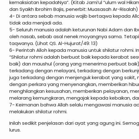
kemaksiatan kepadaNya”. (Kitab Jami’ul “ulum wal Hikam, ju
dan Syaikh Ibrohim Bajis, penerbit: Muasasah Ar-Risalah)
4- Di antara sebab manusia wajib bertaqwa kepada Allo
tidak ada menjadi ada.
5- Seluruh manusia adalah keturunan Nabi Adam dan Ib
oleh nasab, sebab asal nenek moyangnya sama. Tetapi
taqwanya. (Lihat QS. Al-Hujurat/49: 13)
6- Perintah Alloh kepada manusia untuk shilatur rohmi.
“Shilatur rohmi adalah berbuat baik kepada kerabat se
baik) dan maushul (orang yang menerima perbuat baik),
terkadang dengan melayani, terkadang dengan berkunjung
juga terkadang dengan menjenguk kerabat yang sakit
dengan perkara yang menyenangkan, memberikan hibur
menghilangkan kesusahan, memberikan pelayanan, mem
melarang kemungkaran, mengajak kepada kebaikan, dan
7- Keimanan bahwa Allah selalu mengawasi manusia ad
melakukan shilatur rohmi.
Inilah sedikit penjelasan dari ayat yang agung ini. Semo
lurus.