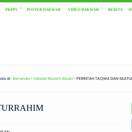
PKPPS
POSTER DAKWAH
VIDEO DAKWAH
BERITA
I
da di :
Beranda
-
Ustadz Muslim Atsari
-
PERINTAH TAQWA DAN SILAT
ATURRAHIM
NSAN