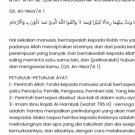
QS. An-Nisa’/4: 1
 وَبَثَّ مِنْهُمَا رِجَالًا كَثِيْرًا وَّنِسَاۤءً ۚ وَاتَّقُوا اللّٰهَ الَّذِيْ تَسَاۤءَلُوْنَ بِهٖ وَالْاَرْحَامَ
Hai sekalian manusia, bertaqwalah kepada Robb-mu yang
padanya Allah menciptakan isterinya; dan dari pada ke
perempuan yang banyak. Dan bertakwalah kepada Al
saling meminta satu sama lain, dan (peliharalah) hubun
dan mengawasi kamu. (QS. An-Nisa’/4: 1)
PETUNJUK-PETUNJUK AYAT:
1- Perintah Alloh Ta’ala kepada manusia untuk bertaqw
yaitu Pencipta, Pemilik, Penguasa, Pemberi rizki, Yan
2- Perintah bertaqwa disebut dua kali di dalam satu a
3- Imam Ibnu Rojab Al-Hambali (wafat 795 H) -semoga 
adalah: hamba menjadikan perlindungan yang akan meli
waspadai. Maka taqwa hamba kepada Robbnya adalah d
melindunginya dari apa yang dia takutkan dan dia wasp
kemurkaanNya, dan siksaNya, dengan cara melaksanak