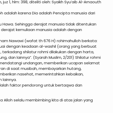
z 1, hlm: 398, diteliti oleh: Syaikh Syu’aib Al-Arnaouth
h adalah karena Dia adalah Pencipta manusia dari
u Hawa. Sehingga derajat manusia tidak ditentukan
 derajat kemuliaan manusia adalah dengan
 Imam Nawawi (wafat th 676 H) rohimahulloh berkata:
suai dengan keadaan al-washil (orang yang berbuat
 terkadang shilatur rohmi dilakukan dengan harta,
, dan lainnya”. (Syarah Muslim, 2/201) Shilatur rohmi
, mendatangi undangan, memberikan ucapan selamat
an di saat musibah, membayarkan hutang,
berikan nasehat, memerintahkan kebaikan,
 lainnya.
alah faktor pendorong untuk bertaqwa dan
ga Alloh selalu membimbing kita di atas jalan yang