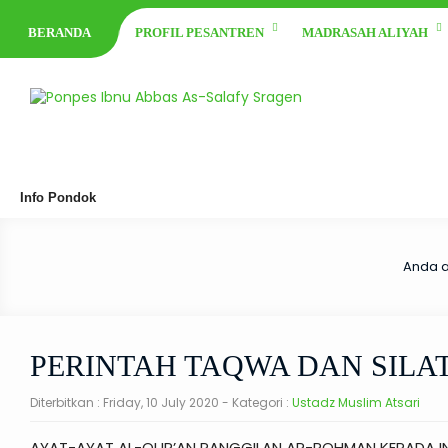
BERANDA
PROFIL PESANTREN
MADRASAH ALIYAH
Info Pondok
Anda a
PERINTAH TAQWA DAN SIL
Diterbitkan :
Friday, 10 July 2020
- Kategori :
Ustadz Muslim Atsari
AYAT-AYAT AL-QUR’AN PANGGILAN AR-ROHMAN KEPADA I